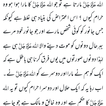
اللہ
عَزَّوَجَلَّ
اللہ
عَزَّوَجَلَّ
مارتا ہے تو جو
کا مارا ہوا ہو وہ
حرام کیوں ؟ اس اعتراض کی بنیاد ہی غلط ہے کیونکہ
جس جانور کو کوئی شخص مارے اور جو جانور خود مرے
اللہ
عَزَّوَجَلَّ
بہرحال دونوں کو موت دینے والا
ہی ہے
لہٰذا دونوں صورتوں میں یوں فرق کرنا ہی باطل ہے کہ
اللہ
عَزَّوَجَلَّ
ایک کو ہم نے مارا اور دوسرے کو
نے۔
اللہ
اب رہا یہ کہ ایک حلال اور دوسرا حرام کیوں تو یہ
عَزَّوَجَلَّ
کا حکم ہے اور وہ خالق و مالک ہے جو چاہے