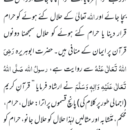
اللہ
بچا جائے اور
تعالیٰ کے حلال کئے ہوئے کو حرام
قرار دینا یا حرام کئے ہوئے کو حلال سمجھنا دونوں
رَضِیَ
قرآن پر ایمان کے منافی ہیں۔ حضرت ابوہریرہ
اللہُ تَعَالٰی عَنْہُ
رسولُ اللہ
صَلَّی اللہُ
سے روایت ہے،
تَعَالٰی عَلَیْہِ وَاٰلِہٖ وَسَلَّمَ
نے ارشاد فرمایا ’’ قرآنِ کریم
(اجمالی طور پر کلام کی) پانچ قسموں پر اترا: حلال، حرام،
مُحکم، مُتَشابہ اور مثالیں لہٰذا حلال کو حلال جانو، حرام کو