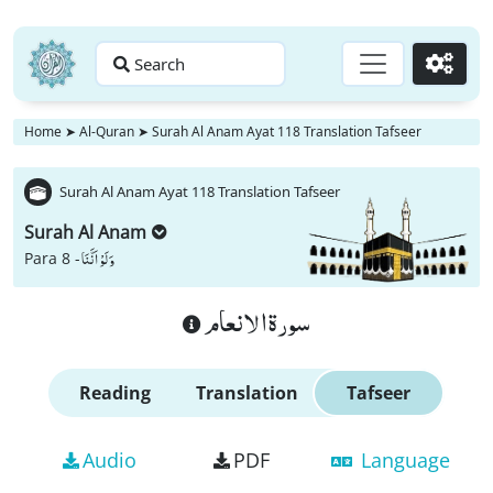
Search
Go
Home
➤
Al-Quran
➤
Surah Al Anam Ayat 118 Translation Tafseer
Surah Al Anam Ayat 118 Translation Tafseer
Surah Al Anam
وَ لَوْ اَنَّنَا
Para 8 -
سورة الانعام
Reading
Translation
Tafseer
Audio
PDF
Language