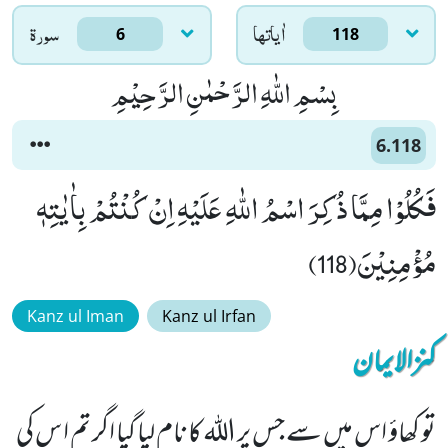
اٰياتها
سورۃ
6
118
بِسْمِ اللّٰهِ الرَّحْمٰنِ الرَّحِیْمِ
6.118
فَكُلُوْا مِمَّا ذُكِرَ اسْمُ اللّٰهِ عَلَیْهِ اِنْ كُنْتُمْ بِاٰیٰتِهٖ
مُؤْمِنِیْنَ(118)
Kanz ul Iman
Kanz ul Irfan
کنزالایمان
تو کھاؤ اس میں سے جس پر اللہ کا نام لیا گیا اگر تم ا س کی