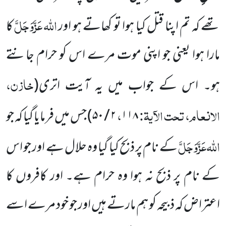
اللہ
عَزَّوَجَلَّ
تھے کہ تم اپنا قتل کیا ہوا تو کھاتے ہو اور
کا
مارا ہوا یعنی جو اپنی موت مرے اس کو حرام جانتے
خازن،
ہو۔ اس کے جواب میں یہ آیت اتری(
الانعام، تحت الآیۃ:
،
۱۱۸
۲ / ۵۰
) جس میں فرمایا گیا کہ جو
اللہ
عَزَّوَجَلَّ
کے نام پر ذبح کیا گیا وہ حلال ہے اور جو اس
کے نام پر ذبح نہ ہوا وہ حرام ہے۔ اور کافروں کا
اعتراض کہ ذبیحہ کو ہم مارتے ہیں اور جو خود مرے اسے