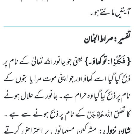
آیتیں مانتے ہو ۔
تفسیر : ‎صراط الجنان
فَكُلُوْا
:
اللہ
{
تو کھاؤ۔}
یعنی جو جانور
تعالیٰ کے نام پر
ذبح کیا گیا اسے کھاؤ اور جو اپنی موت مرا یا بتوں کے
نام پر ذبح کیا گیا وہ حرام ہے۔ جانور کے حلال ہونے
اللہ
عَزَّوَجَلَّ
کا تعلق
کے نام پر ذبح ہونے سے ہے ۔
شانِ نزول
: مشرکین مسلمانوں پر اعتراض کرتے