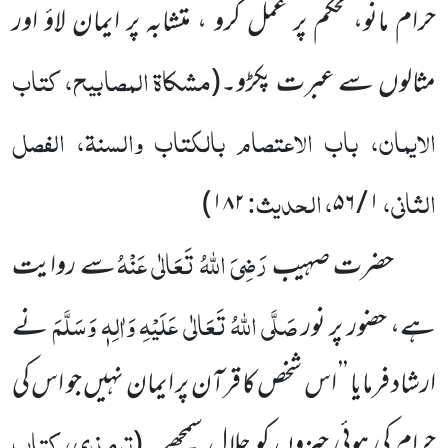
حرام مانو، محکم پر عمل کرو ، متشابہ پر ایمان لاؤ اور
مشکاۃ المصابیح، کتاب
مثالوں سے عبرت پکڑو۔(
الایمان، باب الاعتصام بالکتاب والسنۃ، الفصل
الثانی،
، الحدیث:
)
۱۸۲
۱ / ۵۶
رَضِیَ اللہُ تَعَالٰی عَنْہُ
حضرت صہیب
سے روایت
صَلَّی اللہُ تَعَالٰی عَلَیْہِ وَاٰلِہٖ وَسَلَّمَ
ہے، حضور پر نور
نے
ارشاد فرمایا ’’ اس شخص کا قرآن پر ایمان نہیں جو اس کی
ترمذی، کتاب
حرام کی ہوئی چیزوں کو حلال سمجھے۔ (