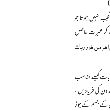
جب نہیں ہوتا جو
یکھ کر عبرت حاصل
ما ہو من ضروریات
 بات کیسے مناسب
 دن کی فریادیں ،
س کے جسم کے جوڑ