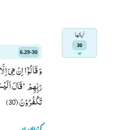
اٰياتها
30
6.29-30
رَبِّهِمْؕ-قَالَ اَلَیْس
تَكْفُرُوْنَ۠ (30)