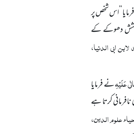
رمایا ’’اس شخص پر
 کوشش دھوکے کے
لابن ابی الدنیا،
لٰی عَلَیْہِ
نے فرمایا
افرمانی کرتا ہے
حیاء علوم الدین،