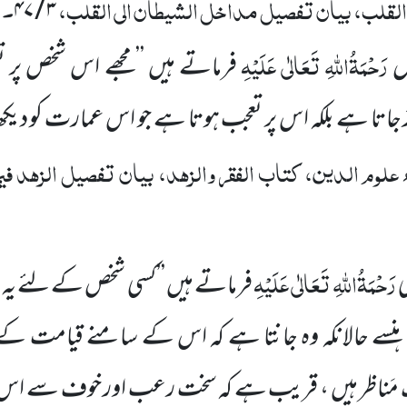
لقلب، بیان تفصیل مداخل الشیطان الی القلب،
۔
)
۳ / ۴۷
رَحْمَۃُاللہِ تَعَالٰی عَلَیْہِ
ل
فرماتے ہیں ’’مجھے اس شخص پر تع
 جاتا ہے بلکہ اس پر تعجب ہوتا ہے جو اس عمارت کو د
 علوم الدین، کتاب الفقر والزہد، بیان تفصیل الزہد فی
رَحْمَۃُاللہِ تَعَالٰی عَلَیْہِ
فرماتے ہیں ’’کسی شخص کے لئے یہ
 ہنسے حالانکہ وہ جانتا ہے کہ اس کے سامنے قیامت کے
ک مَناظر ہیں ، قریب ہے کہ سخت رعب اور خوف سے ا