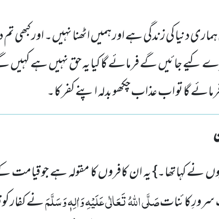
 ہماری دنیا کی زندگی ہے اور ہمیں اٹھنا نہیں۔ اور کبھی ت
کیے جائیں گے فرمائے گا کیا یہ حق نہیں ہے کہیں گے
مائے گا تو اب عذاب چکھو بدلہ اپنے کفر کا۔
ہوں نے کہاتھا۔} یہ ان کافروں کا مقولہ ہے جو قیامت کے
صَلَّی اللہُ تَعَالٰی عَلَیْہِ وَاٰلِہٖ وَسَلَّمَ
جب سرورِ کائنات
نے کفار کو