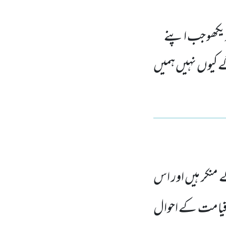
م دیکھو جب اپنے
 کیوں نہیں ہمیں
 منکر ہیں اور اس
 قیامت کے احوال