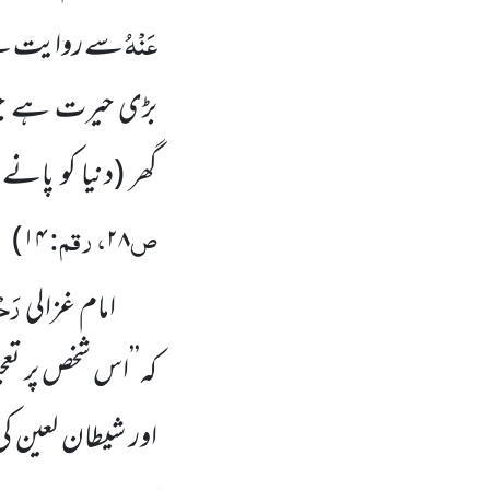
عَنْہُ
سے روایت ہے
بڑی حیرت ہے جو 
گھر
(دنیا کو پانے
ص
، رقم:
)
۱۴
۲۸
رَحْ
امام غزالی
کہ’’اس شخص پر تع
اور شیطان لعین ک