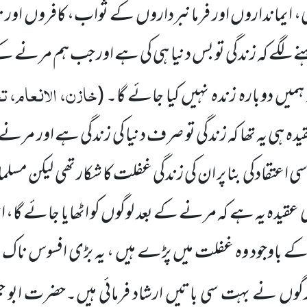
، ایمانداروں اور فرمانبرداروں کے ثواب، کافروں اور ن
افر کہنے لگے کہ زندگی تو بس دنیا ہی کی ہے اور جب ہم مرنے
خازن، الانعام، تح
میں دوبارہ زندہ نہیں کیا جائے گا۔
(
یدہ ہی یہ تھا کہ زندگی تو صرف دنیا کی زندگی ہے اور مرنے 
ی اعتقادکی بنا پر ان کی زندگی غفلت کا شکار تھی لیکن مسلم
ی عقیدہ یہ ہے کہ مرنے کے بعد لوگوں کو اٹھایا جائے گا، ا
ے باوجود وہ غفلت میں پڑے ہیں ، یہ بڑی افسوس ناک
رگوں نے بہت سی باتیں ارشاد فرمائی ہیں۔حضرت ابو ج