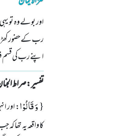
کنزالایمان
اور بولے وہ تو یہی
رب کے حضور کھڑے 
اپنے رب کی قسم فر
تفسیر : ‎صراط الجنان
وَ قَالُوْا
{
: اور ان
کا واقعہ یہ تھا کہ 