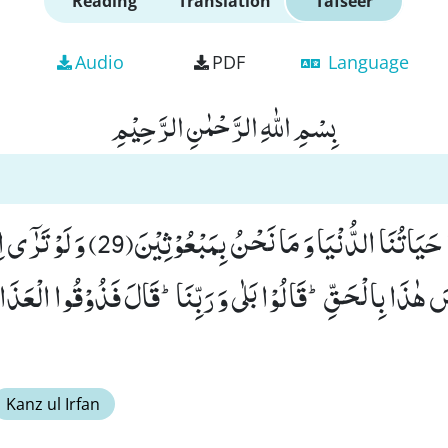
Reading
Translation
Tafseer
Audio
PDF
Language
بِسْمِ اللّٰهِ الرَّحْمٰنِ الرَّحِیْمِ
وَ قَالُوْۤا اِنْ هِیَ اِلَّا حَیَاتُنَا الدُّنْیَا وَ مَا 
َ هٰذَا بِالْحَقِّؕ-قَالُوْا بَلٰى وَ رَبِّنَاؕ-قَالَ فَذُوْقُوا الْعَذَ
Kanz ul Irfan