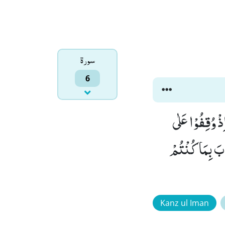
سورۃ
6
نَحْنُ بِمَبْعُوْثِیْنَ(29) وَ لَوْ تَرٰۤى اِذْ وُقِفُوْا عَلٰى
ابَ بِمَا كُنْتُمْ
Kanz ul Iman