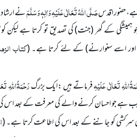
صَلَّی اللہُ تَعَالٰی عَلَیْہِ وَاٰلِہٖ وَسَلَّمَ
، حضور اقدس
نے ارشاد ف
ہمیشگی کے گھر
(جنت)
کی تصدیق تو کرتا ہے لیکن
کتاب الزہد 
 اور اسے سنوارنے)
کے لئے کرتا ہے۔
(
مَۃُاللہِ تَعَالٰی عَلَیْہِ
رَحْمَۃُاللہِ تَعَا
فرماتے ہیں :ایک بزرگ
جب ہے جو احسان کرنے والے کی معرفت کے بعد اس کی ن
ا
ی سرکشی کو جاننے کے بعد اس کی اطاعت کرتا ہے۔
(