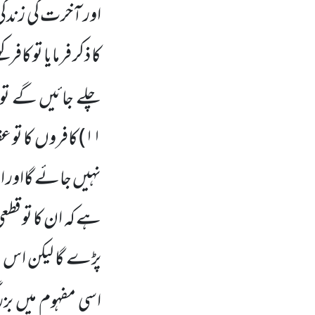
اور آخرت کی زندگی
کا ذکر فرمایا تو ک
چلے جائیں گے تو ہ
۱۱
)
کافروں کا تو عق
نہیں جائے گااور اس
ہے کہ ان کا تو قطع
پڑے گا لیکن اس ک
اسی مفہوم میں بز