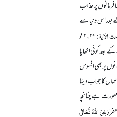
افرمانوں پر عذاب
 کے بعد اس دنیا سے
ت الآیۃ:
،
۲ /
۲۹
کے بعد کوئی اٹھایا
انوں پر بھی افسوس
عمال کا جواب دینا
 صورت ہے چنانچہ
رَضِیَ اللہُ تَعَالٰی
عفر