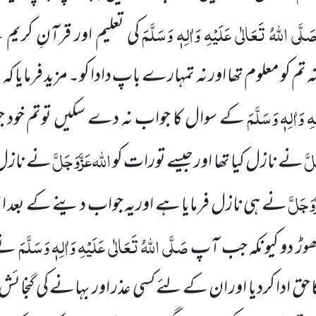
َلَّی اللہُ تَعَالٰی عَلَیْہِ وَاٰلِہٖ وَسَلَّمَ
کی تعلیم اور قرآنِ کریم
ہ تم کو معلوم تھا اور نہ تمہارے باپ دادا کو۔ مزید فرمایا کہ
 وَاٰلِہٖ وَسَلَّمَ
کے سوال کا جواب نہ دے سکیں توتم خود ج
لَّ
اللہ
عَزَّوَجَلَّ
نے نازل کیا تھا اور جیسے تورات کو
نے نازل ف
َوَجَلَّ
نے ہی نازل فرمایا ہے اوریہ جواب دینے کے بعد انہ
صَلَّی اللہُ تَعَالٰی عَلَیْہِ وَاٰلِہٖ وَسَلَّمَ
چھوڑ دو کیونکہ جب آپ
نے 
 حق ادا کردیا اور ان کے لئے کسی عذر اور بہانے کی گنجا