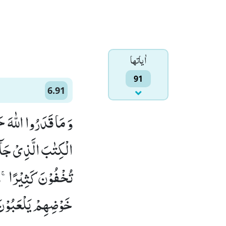
اٰياتها
91
6.91
وَ مَا قَدَرُوا اللّٰهَ ح
الْكِتٰبَ الَّذِیْ جَآءَ
تُخْفُوْنَ كَثِیْرًاۚ-وَ ع
خَوْضِهِمْ یَلْعَبُوْنَ(