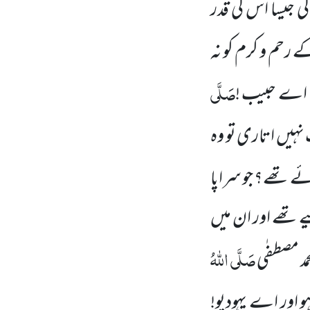
کی جیسا اس کی قدر
کے رحم و کرم کو نہ
صَلَّی
۔ اے حبیب !
نہیں اتاری تو وہ
ے تھے؟ جو سراپا
 تھے اور ان میں
صَلَّی اللہُ
مد مصطفٰی
 اور اے یہودیو!