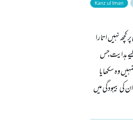
Kanz ul Iman
 کچھ نہیں اتارا
لیے ہدایت جس
ہیں وہ سکھایا
ان کی بیہودگی میں