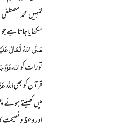
ص
تمہیں محمد مصطفٰی
سکھایا جاتا ہے جو ن
صَلَّی اللہُ تَعَالٰی عَلَیْہِ
اللہ
عَزَّوَجَ
تورات کو
اللہ عَزّ
قرآن کو بھی
میں کھیلتے ہوئے 
اور وعظ و نصیحت کا