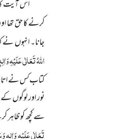
اس آیت کا 
کرنے کا حق تھا ا
جانا۔ انہوں نے کہ
اللہُ تَعَالٰی عَلَیْہِ وَاٰلِہ
کتاب کس نے اتار
نور اور لوگوں کے
سے کچھ کو ظاہر کرت
تَعَالٰی عَلَیْہِ وَاٰلِہٖ وَس