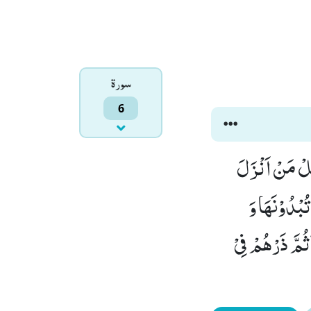
سورۃ
6
قُلْ مَنْ اَنْزَلَ
بْدُوْنَهَا وَ
ثُمَّ ذَرْهُمْ فِیْ