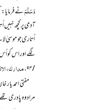
وَسَلَّمَ
نے فرمایا:’’ 
آدمی پر کچھ نہیں ا
اُتاری جو موسیٰ لا
لگے اور اس کو ا
، مدارک، الان
/ ۹۴
مفتی احمد یار خان
مراد وہ پادری ت