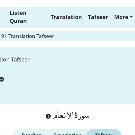
Listen
Translation
Tafseer
More
Quran
91 Translation Tafseer
tion Tafseer
سورة الانعام