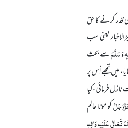
کی قدر کرنے کا حق
الاحْبار یعنی سب
ہٖ وَسَلَّمَ
سے بحث
 میں تجھے اُس پر
 نازل فرمائی ،کیا
َزَّوَجَلَّ
کو موٹا عالم
ُ تَعَالٰی عَلَیْہِ وَاٰلِہٖ