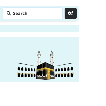
Search
Go