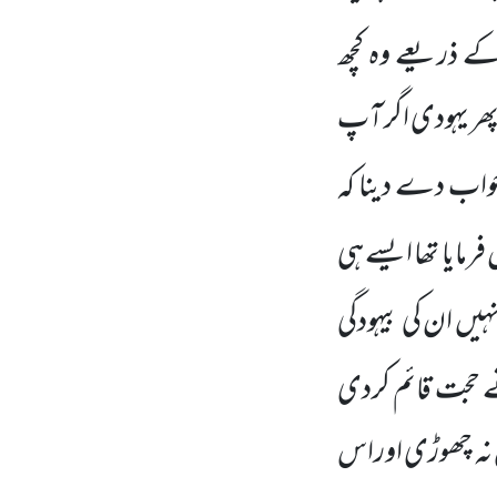
 کے ذریعے وہ کچھ
 پھر یہودی اگر آپ
واب دے دینا کہ
رمایا تھا ایسے ہی
یں ان کی بیہودگی
حجت قائم کردی
ئش نہ چھوڑی اوراس