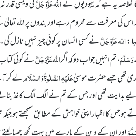
اللہ
عَزَّوَجَلَّ
خلاصہ یہ ہے کہ یہودیوں نے
کی ویسی قدر نہ 
اللہ
ور اس کی معرفت سے محروم رہے اور بندوں پر
تعالیٰ 
اللہ
عَزَّوَجَلَّ
ا :
نے کسی انسان پر کوئی چیز نہیں نازل کی
ٖ وَسَلَّمَ
اللہ
عَزَّوَجَلَّ
، تم انہیں جواب دو کہ اگر
نے کوئی کتاب 
عَلَیْہِ الصَّلٰوۃُ وَالسَّلَام
ی تھی جسے حضرت موسیٰ
لے کر آئ
 لیے ہدایت تھی اور جس کے تم نے الگ الگ کاغذ بنالیے
ے ہو جس کا اظہار اپنی خواہش کے مطابق سمجھتے ہو جبکہ مح
َلَّمَ
اور ان کے دین کے بارے میں بہت کچھ چھپالیتے ہو