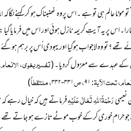
ال
تو موٹا عالم ہی تو ہے ۔اس پروہ غضبناک ہو کر کہنے لگاکہ
ُتارا۔اس پر یہ آیتِ کریمہ نازل ہوئی اور اس میں فرمایا گ
ئے تھے؟ تو وہ لاجواب ہوگیا اور یہودی اُس پر برہم ہوگئے
تفسیر بغوی، الانعام، 
ُس کے عہدے سے معزول کردیا۔
(
عام، تحت الآیۃ:
، ص
، ملتقطاً
)
۳۳۱-۳۳۲
۹۱
رَحْمَۃُاللہِ تَعَالٰی عَلَیْہِ
 نعیمی
فرماتے ہیں کہ خیال رہے کہ
ھے جو حرام خوری کرکے خوب موٹے تازے ہو جاتے تھے