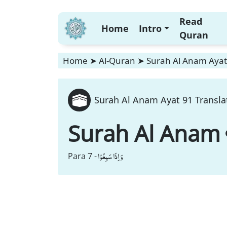
Read
Home
Intro
Quran
Home
➤
Al-Quran
➤
Surah Al Anam Ayat 
Surah Al Anam Ayat 91 Transla
Surah Al Anam
وَ اِذَا سَمِعُوْا
Para 7 -