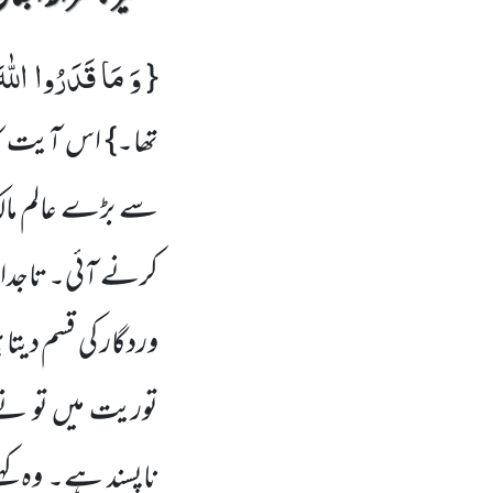
وَ مَا قَدَرُوا اللّٰه
{
تھا۔}
اس آیت کا 
سے بڑے عالم مال
کرنے آئی۔ تاجدا
وردگار کی قسم دی
توریت میں تو نے 
ناپسند ہے۔ وہ کہن