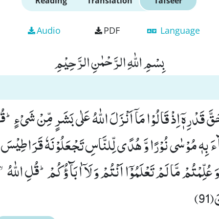
Reading
Translation
Tafseer
Audio
PDF
Language
بِسْمِ اللّٰهِ الرَّحْمٰنِ الرَّحِیْمِ
َقَّ قَدْرِهٖۤ اِذْ قَالُوْا مَاۤ اَنْزَلَ اللّٰهُ عَلٰى بَشَرٍ مِّنْ شَیْءٍؕ-
 بِهٖ مُوْسٰى نُوْرًا وَّ هُدًى لِّلنَّاسِ تَجْعَلُوْنَهٗ قَرَاطِیْسَ تُ
ُلِّمْتُمْ مَّا لَمْ تَعْلَمُوْۤا اَنْتُمْ وَ لَاۤ اٰبَآؤُكُمْؕ-قُلِ اللّٰهُۙ-
91)