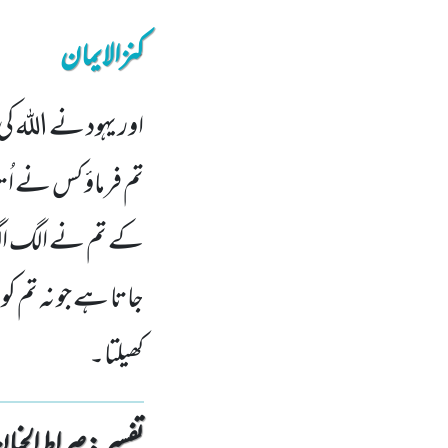
کنزالایمان
اور یہود نے اللہ ک
تم فرماؤ کس نے اُ
کے تم نے الگ الگ ک
جاتا ہے جو نہ تم کو 
کھیلتا۔
تفسیر : ‎صراط الجنان