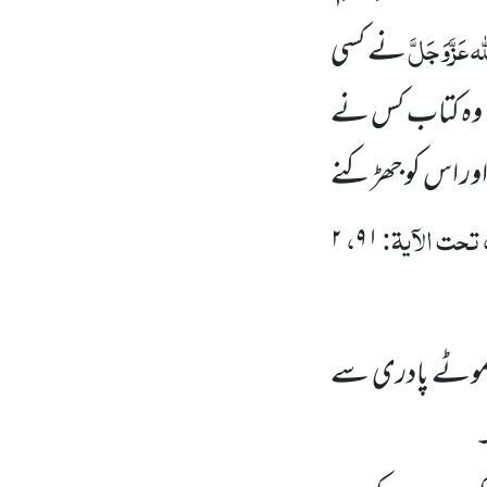
لہ
عَزَّوَجَلَّ
نے کسی
یا : وہ کتاب کس نے
 اور اس کو جھڑکنے
تحت الآیۃ:
،
۲
۹۱
 موٹے پادری سے
۔