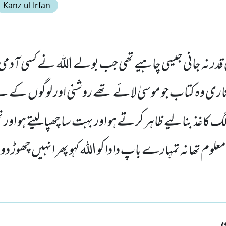
Kanz ul Irfan
ی قدر نہ جانی جیسی چاہیے تھی جب بولے اللہ نے کسی آدمی پر
تاری وہ کتاب جو موسیٰ لائے تھے روشنی اور لوگوں کے 
اغذ بنالیے ظاہر کرتے ہو اور بہت سا چھپالیتے ہو اور تم
معلوم تھا نہ تمہارے باپ دادا کو اللہ کہو پھر انہیں چھوڑ دو 