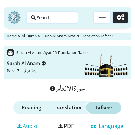
Search
Go
Home
➤
Al-Quran
➤
Surah Al Anam Ayat 26 Translation Tafseer
Surah Al Anam Ayat 26 Translation Tafseer
Surah Al Anam
وَ اِذَا سَمِعُوْا
Para 7 -
سورة الانعام
Reading
Translation
Tafseer
Audio
PDF
Language