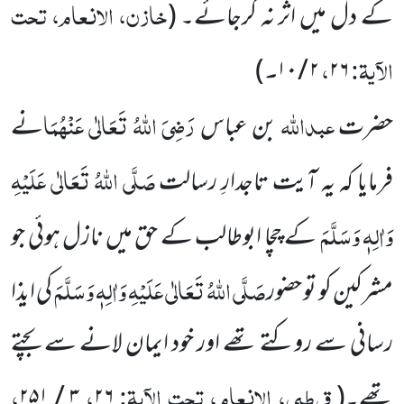
خازن، الانعام، تحت
کے دل میں اثر نہ کرجائے۔
(
الآیۃ:
،
۔
)
۱۰
/
۲
۲۶
عبداللہ
رَضِیَ اللہُ تَعَالٰی عَنْہُمَا
حضرت
بن عباس
نے
صَلَّی اللہُ تَعَالٰی عَلَیْہِ
فرمایا کہ یہ آیت تاجدارِ رسالت
وَاٰلِہٖ وَسَلَّمَ
کے چچا ابوطالب کے حق میں نازل ہوئی جو
صَلَّی اللہُ تَعَالٰی عَلَیْہِ وَاٰلِہٖ وَسَلَّمَ
مشرکین کو تو حضور
کی ایذا
رسانی سے روکتے تھے اور خود ایمان لانے سے بچتے
قرطبی، الانعام، تحت الآیۃ:
،
،
تھے۔
(
۲۶
۳ / ۲۵۱