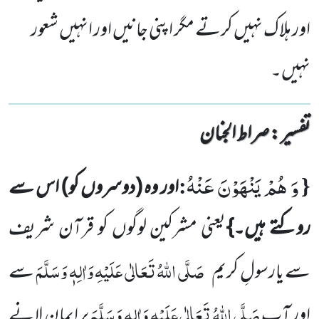
اور ہلاک نہیں کرتے مگر اپنی جانیں اور انہیں شعور
نہیں۔
تفسیر : ‎صراط الجنان
وَ هُمْ یَنْهَوْنَ عَنْهُ
:
{
اور وہ
(دوسروں کو)
اس سے
روکتے ہیں۔}
یعنی مشرکین لوگوں کو قرآن شریف
صَلَّی اللہُ تَعَالٰی عَلَیْہِ وَاٰلِہٖ وَسَلَّمَ
سے یارسولِ کریم
سے
صَلَّی اللہُ تَعَالٰی عَلَیْہِ وَاٰلِہٖ وَسَلَّمَ
اور آپ
پر ایمان لانے