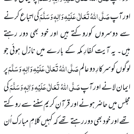
صَلَّی اللہُ تَعَالٰی عَلَیْہِ وَاٰلِہٖ وَسَلَّمَ
اور آپ
کی اتباع کرنے
سے دوسروں کوروکتے ہیں اور خود بھی دور رہتے
ہیں۔ یہ آیت کفارِ مکہ کے بارے میں نازل ہوئی جو
صَلَّی اللہُ تَعَالٰی عَلَیْہِ وَاٰلِہٖ وَسَلَّمَ
لوگوں کوسرکارِ دو عالم
پر
صَلَّی اللہُ تَعَالٰی عَلَیْہِ وَاٰلِہٖ وَسَلَّمَ
ایمان لانے اور آپ
کی
مجلس میں حاضر ہونے اور قرآنِ کریم سننے سے روکتے
تھے اور خود بھی دور رہتے تھے کہ کہیں کلامِ مبارک اُن