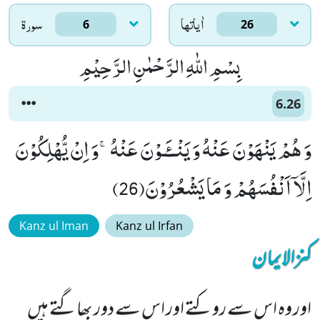
اٰياتها
سورۃ
6
26
بِسْمِ اللّٰهِ الرَّحْمٰنِ الرَّحِیْمِ
6.26
وَ هُمْ یَنْهَوْنَ عَنْهُ وَ یَنْــٴَـوْنَ عَنْهُۚ-وَ اِنْ یُّهْلِكُوْنَ
اِلَّاۤ اَنْفُسَهُمْ وَ مَا یَشْعُرُوْنَ(26)
Kanz ul Iman
Kanz ul Irfan
کنزالایمان
اور وہ اس سے روکتے اور اس سے دور بھاگتے ہیں