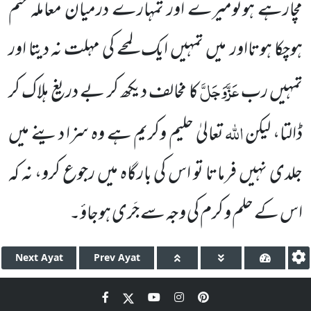
مچارہے ہوتومیرے اور تمہارے درمیان معاملہ ختم
ہوچکا ہوتااور
میں تمہیں ایک لمحے کی مہلت نہ دیتا اور
عَزَّوَجَلَّ
تمہیں رب
کا مخالف دیکھ کر بے دریغ ہلاک کر
اللہ
ڈالتا، لیکن
تعالیٰ حلیم وکریم ہے وہ سزا دینے میں
جلدی نہیں فرماتا تو اس کی بارگاہ میں رجوع کرو، نہ کہ
اس کے حلم و کرم کی وجہ سے جَری ہوجاؤ۔
Next
Ayat
Prev
Ayat