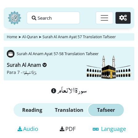
Search
Go
Home
➤
Al-Quran
➤
Surah Al Anam Ayat 57 Translation Tafseer
Surah Al Anam Ayat 57-58 Translation Tafseer
Surah Al Anam
وَ اِذَا سَمِعُوْا
Para 7 -
سورة الانعام
Reading
Translation
Tafseer
Audio
PDF
Language