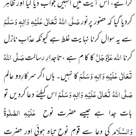
کرائیے، اس آیت میں انہیں جواب دیا گیا اور ظاہر
صَلَّی اللہُ تَعَالٰی عَلَیْہِ وَاٰلِہٖ وَسَلَّمَ
کردیا گیا کہ حضور پرنور
سے یہ سوال کرنا نہایت غلط ہے کیونکہ عذاب نازل
اللہ عَزَّوَجَلَّ
صَلَّی اللہُ
کرنا
کا کا م ہے ،تاجدارِ رسالت
تَعَالٰی عَلَیْہِ وَاٰلِہٖ وَسَلَّمَ
کا نہیں۔ ہاں اگر سرکارِدو عالم
صَلَّی اللہُ تَعَالٰی عَلَیْہِ وَاٰلِہٖ وَسَلَّمَ
اس کیلئے دعا کردیں تو
عَلَیْہِ الصَّلٰوۃُ
بات جدا ہے جیسے حضرت نوح
وَالسَّلَام
کی دعا سے قومِ نوح تباہ ہوئی اور حضرت