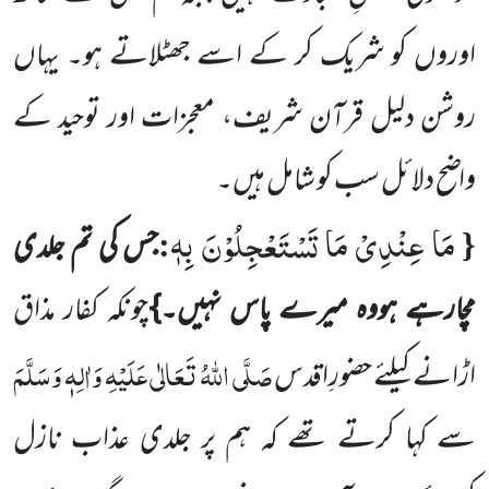
اوروں کو شریک کر کے اسے جھٹلاتے ہو۔ یہاں
روشن دلیل قرآن شریف، معجزات اور توحید کے
واضح دلائل سب کو شامل ہیں۔
مَا عِنْدِیْ مَا تَسْتَعْجِلُوْنَ بِهٖ
:
{
جس کی تم جلدی
مچارہے ہووہ میرے پاس نہیں۔}
چونکہ کفار مذاق
صَلَّی اللہُ تَعَالٰی عَلَیْہِ وَاٰلِہٖ وَسَلَّمَ
اڑانے کیلئے حضورِاقدس
سے کہا کرتے تھے کہ ہم پر جلدی عذاب نازل