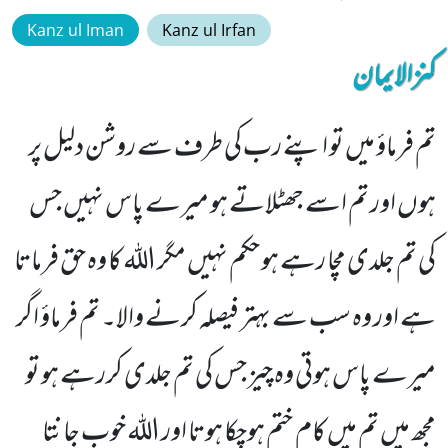
Kanz ul Iman
Kanz ul Irfan
کنزالایمان
تم فرماؤ میں تو اپنے رب کی طرف سے روشن دلیل پر
ہوں اور تم اسے جھٹلاتے ہو میرے پاس نہیں جس
کی تم جلدی مچا رہے ہو حکم نہیں مگر اللہ کا وہ حق فرماتا
ہے اور وہ سب سے بہتر فیصلہ کرنے والا۔ تم فرماؤ اگر
میرے پاس ہوتی وہ چیز جس کی تم جلدی کررہے ہو تو
مجھ میں تم میں کام ختم ہوچکا ہوتا اور اللہ خوب جانتا