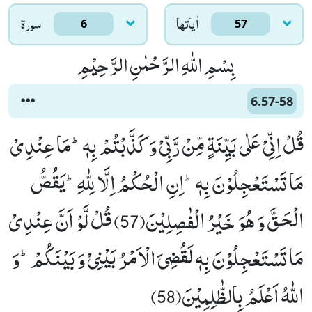
اٰياتها
سورۃ
6
57
بِسْمِ اللّٰهِ الرَّحْمٰنِ الرَّحِیْمِ
6.57-58
قُلْ اِنِّیْ عَلٰى بَیِّنَةٍ مِّنْ رَّبِّیْ وَ كَذَّبْتُمْ بِهٖؕ-مَا عِنْدِیْ
مَا تَسْتَعْجِلُوْنَ بِهٖؕ-اِنِ الْحُكْمُ اِلَّا لِلّٰهِؕ-یَقُصُّ
الْحَقَّ وَ هُوَ خَیْرُ الْفٰصِلِیْنَ(57) قُلْ لَّوْ اَنَّ عِنْدِیْ
مَا تَسْتَعْجِلُوْنَ بِهٖ لَقُضِیَ الْاَمْرُ بَیْنِیْ وَ بَیْنَكُمْؕ-وَ
اللّٰهُ اَعْلَمُ بِالظّٰلِمِیْنَ(58)