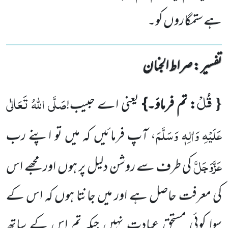
ہے ستمگاروں کو۔
تفسیر : ‎صراط الجنان
قُلْ
{
صَلَّی اللہُ تَعَالٰی
: تم فرماؤ۔}
یعنی اے حبیب!
عَلَیْہِ وَاٰلِہٖ وَسَلَّمَ
، آپ فرمائیں کہ میں تو اپنے رب
عَزَّوَجَلَّ
کی طرف سے روشن دلیل پر ہوں اور مجھے اس
کی معرفت حاصل ہے اور میں جانتا ہوں کہ اس کے
سوا کوئی مستحقِ عبادت نہیں جبکہ تم اس کے ساتھ