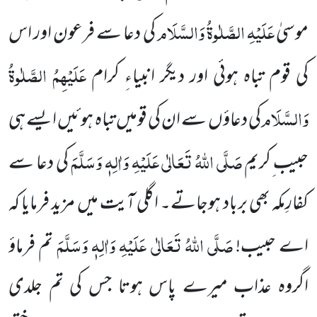
عَلَیْہِ الصَّلٰوۃُ وَالسَّلَام
موسیٰ
کی دعا سے فرعون اور اس
عَلَیْہِمُ الصَّلٰوۃُ
کی قوم تباہ ہوئی اور دیگر انبیاءِ کرام
وَالسَّلَام
کی
دعاؤں سے ان کی قومیں تباہ ہوئیں ایسے ہی
صَلَّی اللہُ تَعَالٰی عَلَیْہِ وَاٰلِہٖ وَسَلَّمَ
حبیب ِکریم
کی دعا سے
کفارِمکہ بھی برباد ہوجاتے۔ ا
گلی آیت میں مزید فرمایا کہ
صَلَّی اللہُ تَعَالٰی عَلَیْہِ وَاٰلِہٖ وَسَلَّمَ
اے حبیب!
تم فرماؤ
اگروہ عذاب میرے پاس ہوتا جس کی تم جلدی