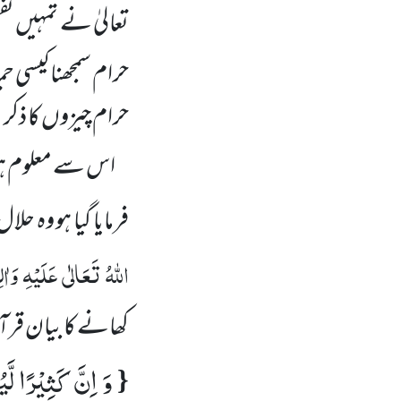
تعالیٰ نے تمہیں تف
حرام سمجھنا کیسی
حرام چیزوں کا ذک
اس سے معلوم ہوا 
فرمایا گیا ہو وہ حلال
اللہُ تَعَالٰی عَلَیْہِ وَاٰلِ
کھانے کا بیان قرآ
وَ اِنَّ كَثِیْرًا لَّی
{