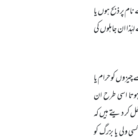
 نام پر ذبح ہوں یا
ہٰذا ان جاہلوں کی
 چیزوں کو حرام یا
ہوتا اسی طرح ان
 کر دیتے ہیں کہ
سی ولی یا بزرگ کو