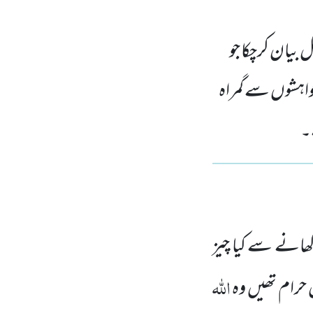
صل بیان کرچکا جو
واہشوں سے گمراہ
۔
کھانے سے کیا چیز
اللہ
ں حرام تھیں وہ