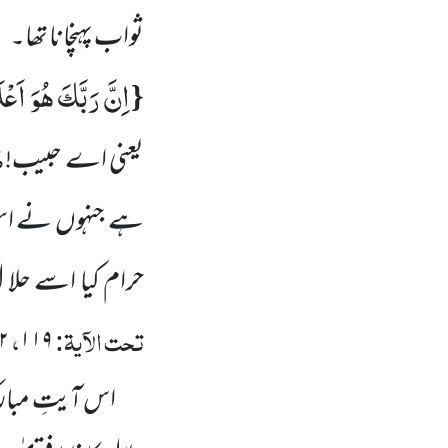
ثواب پہنچانا تھا۔
اِنَّ رَبَّكَ هُوَ اَعْ
{
ص
یعنی اے حبیب!
ہے جنہوں نے اس چ
حرام کیا اسے حلا ل
تحت الآیۃ:
،
۲
۱۱۹
اس آیتِ مبارک