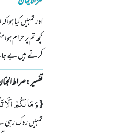
کنزالایمان
اور تمہیں کیا ہوا کہ
کچھ تم پر حرام ہو
کرتے ہیں بے جانے
تفسیر : ‎صراط الجنان
وَ مَا لَكُمْ اَلَّا تَاْ
{
تمہیں روک رہی ہ