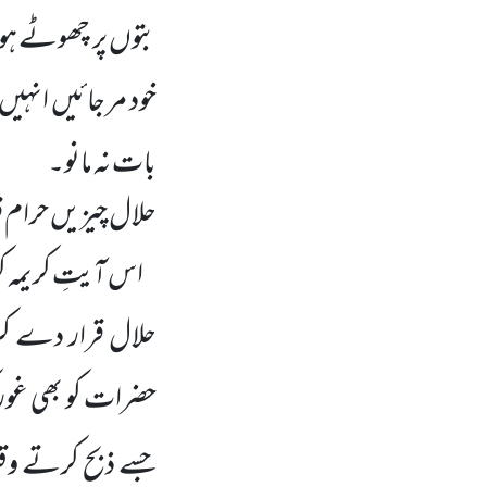
بتوں پر چھوٹے ہ
خود مر جائیں انہیں
بات نہ مانو۔
حلال چیزیں حرام ق
اس آیتِ کریمہ کو
حلال قرار دے کر 
حضرات کو بھی غور
جسے ذبح کرتے و