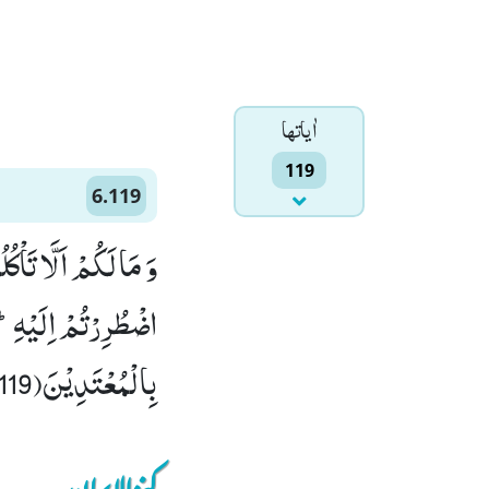
اٰياتها
119
6.119
وَ مَا لَكُمْ اَلَّا تَاْك
اضْطُرِرْتُمْ اِلَیْهِؕ-وَ
بِالْمُعْتَدِیْنَ(119)