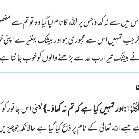
 اس میں سے نہ کھاؤ جس پر اللہ کا نام لیا گیا وہ تو تم سے مف
ا مگر جب تمہیں اس سے مجبوری ہو اور بیشک بہتیرے اپنی خ
 بیشک تیرا رب حد سے بڑھنے والوں کو خوب جانتا ہے
كُلُوْا
:
اور تمہیں کیا ہے کہ تم نہ کھاؤ۔}
یعنی اس جانور کو 
اللہ
ے جسے
تعالیٰ کے نام پر ذبح کیا گیا ہے حالانکہ جوچیزی