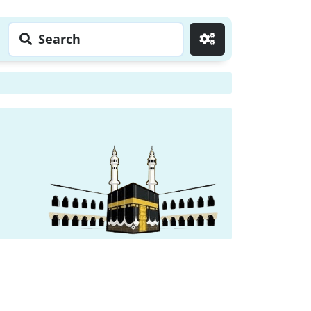
Search
Go