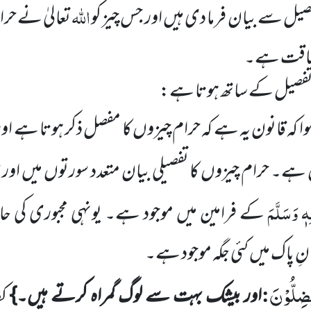
اللہ
صیل سے بیان فرما دی ہیں اور جس چیز کو
تعالیٰ نے حرا
 حماقت ہے۔
ر تفصیل کے ساتھ ہوتا ہے:
کہ قانون یہ ہے کہ حرام چیزوں کا مفصل ذکر ہوتا ہے اور 
ہے۔ حرام چیزوں کا تفصیلی بیان متعدد سورتوں میں اور سر
ہٖ وَسَلَّمَ
کے فرامین میں موجود ہے۔
یونہی مجبوری کی ح
نِ پاک میں کئی جگہ موجود ہے۔
ُضِلُّوْنَ
:
اور بیشک بہت سے لوگ
گمراہ کرتے ہیں۔}
کف