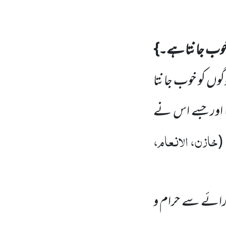
 خوب جانتا ہے۔}
گوں کو خوب جانتا
یا اور جسے اس نے
خازن، الانعام،
(
ی رائے سے حرام و