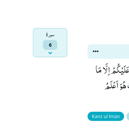
سورۃ
6
َلَیْكُمْ اِلَّا مَا
 هُوَ اَعْلَمُ
Kanz ul Iman