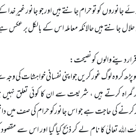
وئے
جانوروں
کو تو حرام جانتے ہیں اور جو جانور غیرِ خدا کے
 حلال جانتے ہیں حالانکہ معاملہ اس کے بالکل بر عکس ہے ل
رار دینے والوں کو نصیحت:
 پڑھ کر وہ لوگ غور کریں جواپنی نفسانی خواہشات کی وجہ سے
گمراہ کرتے ہیں ، شریعت سے ان کا کوئی تعلق نہیں 
 کرنے کی حاجت ہے جو اس جانورکو حرام کی صف میں داخل
اللہ
قت
تعالیٰ کا نام لے کر ذبح کیا گیا اور اس سے مقصود ک