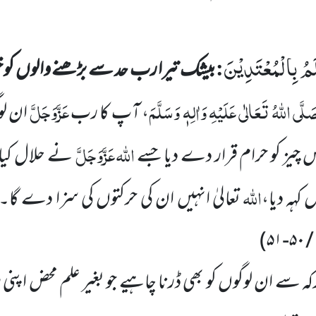
لَمُ بِالْمُعْتَدِیْنَ
:
بیشک تیرا رب حد سے بڑھنے والوں کو
َلَّی اللہُ تَعَالٰی عَلَیْہِ وَاٰلِہٖ وَسَلَّمَ
عَزَّوَجَلَّ
، آپ کا رب
ان لو
اللہ
عَزَّوَجَلَّ
یز کو حرام قرار دے دیا جسے
ن
ے حلال ک
اللہ
 کہہ دیا،
تعالیٰ انہیں ان کی حرکتوں کی سزا دے گا۔
)
۵۱
-
۵۰
/
ہ سے ان لوگوں کو بھی ڈرنا چاہیے جو بغیر علم محض اپن