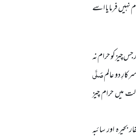
م نہیں فرمایا اسے
جس چیز کو حرام نہ
صَلَّی
کارِ دو عالم
الت میں حرام چیز
ار بحیرہ اور سائبہ