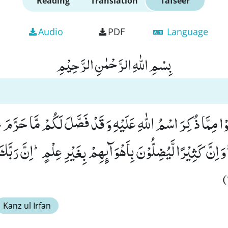
Reading
Translation
Tafseer
Audio
PDF
Language
بِسْمِ اللّٰهِ الرَّحْمٰنِ الرَّحِیْمِ
ُلُوْا مِمَّا ذُكِرَ اسْمُ اللّٰهِ عَلَیْهِ وَ قَدْ فَصَّلَ لَكُمْ مَّا حَرَّمَ ع
 اِنَّ كَثِیْرًا لَّیُضِلُّوْنَ بِاَهْوَآىٕهِمْ بِغَیْرِ عِلْمٍؕ-اِنَّ رَبَّكَ
Kanz ul Irfan