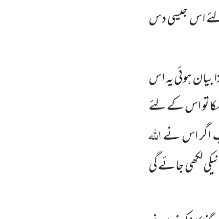
 لئے اس جیسی دس
 بیان ہوئی یہ اس
 سکا تو اس کے لئے
اللہ
 اب اگر اس نے
یکی لکھی جائے گی