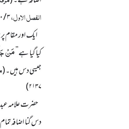
اضافہ ہے۔
(
الفصل الاول،
۳ / ۱۰
ایک اور مقام پر فرم
مَنْ جَآء
کیا گیا ہے’’
م
جیسی دس ہیں۔
(
)
۲۱۳۷
حضرت علامہ عبد ا
دس گنا اضافہ تما