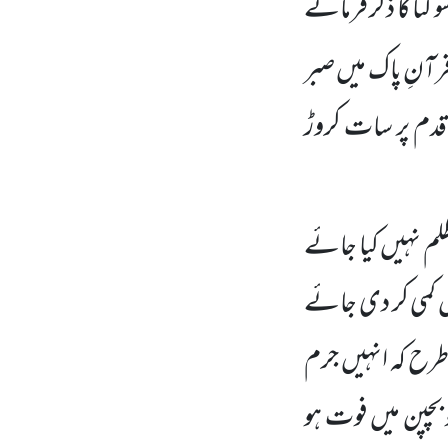
گنا کا ذکر فرمانے
آنِ پاک میں صبر
قدم پر سات کروڑ
 ظلم نہیں کیا جائے
 کمی کر دی جائے
رح کہ انہیں جرم
بچپن میں فوت ہو