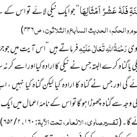
ِ فَلَهٗ عَشْرُ اَمْثَالِهَا
‘‘ جو ایک نیکی لائے تو اس کے
وم والحکم، الحدیث السابع والثلاثون، ص
)
۴۳۶
رَحْمَۃُاللہِ تَعَالٰی عَلَیْہِ
اوی
فرماتے ہیں ’’اس آیت میں جو جزا
یا گناہ کرے البتہ جس نے نیکی کا ارادہ کیا اور اسے کر نہ
ے گی اور جس نے گناہ کا ارادہ کیا لیکن گناہ کیا نہیں ،
جہ سے گناہ چھوڑا ہو گا تو اس کے نامۂ اعمال میں ایک ن
تفسیر صاوی، الانعام، تحت الآیۃ:
،
ئے گا۔
(
۱۶۰
۲ / ۶۵۲
)