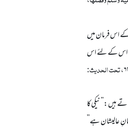
 کے اس فرمان میں
تو اس کے لئے اس
، تحت الحدیث:
تے ہیں :’’
نیکی کا
رمانِ عالیشان ہے’’