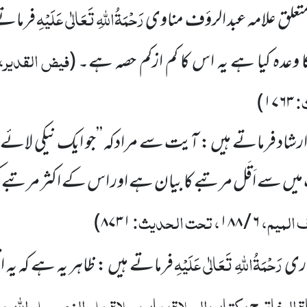
رَحْمَۃُاللہِ تَعَالٰی عَلَیْہِ
ق علامہ عبد الرؤف مناوی
فرماتے
فیض القدیر،
وعدہ کیا ہے یہ اس کا کم ازکم حصہ ہے۔
(
:
)
۱۷۶۳
اد فرماتے ہیں : آیت سے مرادکہ ’’جو ایک نیکی لائے
 سے اَقَل مرتبے کا بیان ہے اور اس کے اکثر مرتبے کی 
 المیم،
، تحت الحدیث:
)
۸۷۳۱
۶ / ۱۸۸
رَحْمَۃُاللہِ تَعَالٰی عَلَیْہِ
اری
فرماتے ہیں : ظاہر یہ ہے کہ یہ اق
 المفاتیح، کتاب الصلاۃ، باب صلاۃ علی النبی صلی اللہ 