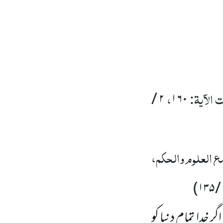
الآیۃ:
،
۲ /
۱۶۰
 العلوم والحکم،
)
۲
خدا تمام دنیا کو