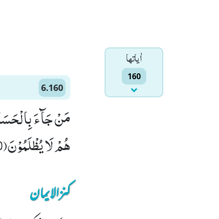
اٰياتها
160
6.160
مَنْ جَآءَ بِالْحَسَنَةِ
هُمْ لَا یُظْلَمُوْنَ(160)
کنزالایمان