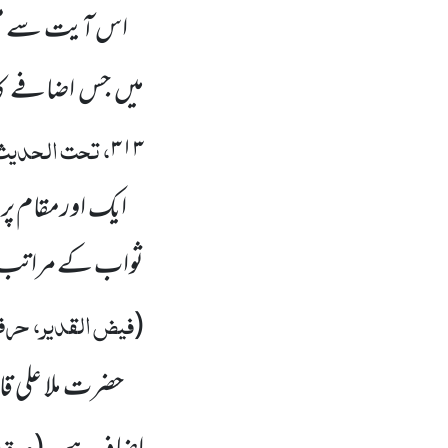
اس آیت سے متعل
میں جس اضافے کا 
، تحت الحدیث
۳۱۳
ایک اورمقام پرارش
ثواب کے مراتب میں
فیض القدیر، حرف
(
حضرت ملا علی ق
مرقاۃ