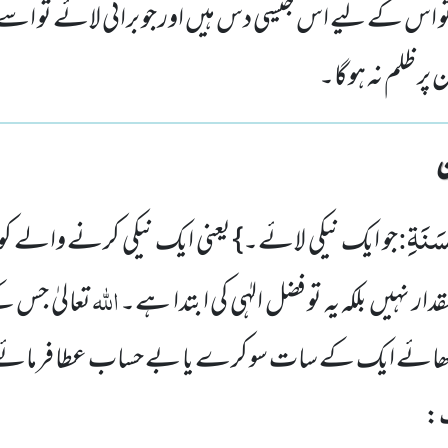
و اس کے لیے اس جیسی دس ہیں اور جو برائی لائے تو اسے بد
 پر ظلم نہ ہوگا۔
َنَةِ
:
جو ایک نیکی لائے۔} یعنی ایک نیکی کرنے والے کو 
اللہ
مقدار نہیں بلکہ یہ تو فضل الہٰی کی ابتدا ہے۔
تعالیٰ جس ک
 بڑھائے ایک کے سات سو کرے یا بے حساب عطا فرمائ
: