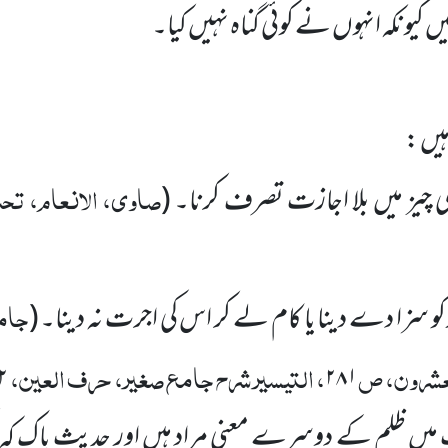
ں کیونکہ انہوں نے کوئی گناہ نہیں کیا۔
یں :
صاوی، الانعام، تحت 
 چیز میں بلا اجازت تصرف کرنا۔
(
جامع
 سزا دے دینا یا کام لے کر اس کی اجرت نہ دینا۔
(
لعشرون، ص
، التیسیر شرح جامع صغیر، حرف العین،
 / ۱۳۵
۲۸۱
 ظلم کے دوسرے معنی مراد ہیں اور حدیثِ پاک کہ اگر 