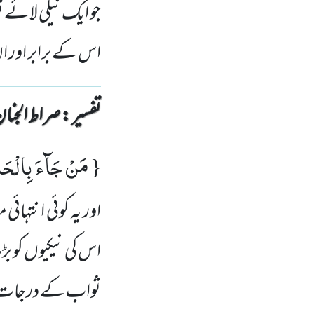
جو ایک نیکی لائے ت
اس کے برابر اور ان
تفسیر : ‎صراط الجنان
مَنْ جَآءَ بِالْحَس
{
اور یہ کوئی انتہائی 
اس کی نیکیوں کو
ثواب کے درجات