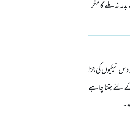
لہ نہ ملے گا مگر
دس نیکیوں کی جزا
ے لئے جتنا چاہے
ے۔