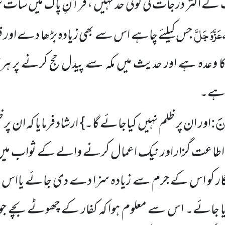
 اکثر درجات کی کوئی حد نہیں ، قرآنِ پاک میں سات سو 
عَزَّوَجَلَّ
جس کیلئے چاہے اس سے بھی زیادہ بڑھا دے اور قر
ا وعدہ ہے اور حدیث میں مکہ سے پیدل حج کرنے پر ہر 
 ہے۔
ْنَ
:
اور ان پر ظلم نہیں کیاجائے گا۔} ارشاد فرمایا کہ ان پر
ہ اطاعت گزار اور نیک اعمال کرنے والے کے ثواب میں
گنہگار کو اس کے جرم سے زیادہ سزا دے دی جائے یااس ط
ا جائے۔ اس سے معلوم ہوا کہ کفار کے چھوٹے بچے جو 