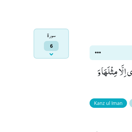
سورۃ
6
اِلَّا مِثْلَهَا وَ
Kanz ul Iman