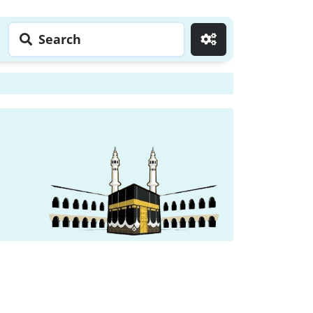
Search
Go