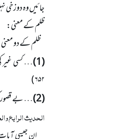
جائیں وہ دوزخی نہی
ظلم کے معنی:
ظلم کے دو معنی ہ
(1)
… کسی غیر کی
)
۶۵۲
(2)
… بے قصور کو
الحدیث الرابع وا
ان جیسی آیات میں