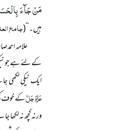
مَنْ جَآءَ بِالْحَسَنَة
جامع العل
ہیں۔‘‘
(
علامہ احمد ص
کے لئے ہے جو نیکی 
ایک نیکی لکھی جائ
عَزَّوَجَلَّ
کے خوف کی و
ورنہ کچھ نہ لکھا جا