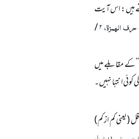
 ہیں : اس آیت
 حرف الہمزۃ،
۲ /
‘‘ کے مقابلے میں
کوئی انتہا نہیں۔
ل (یعنی کم از کم)
علیہ وسلم وفضلہا،