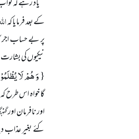
یاد رہے کہ ثواب کے
اللہ
کے بعد فرمایا کہ
پر بے حساب اجر ک
نیکیوں کی بشارت
وَ هُمْ لَا یُظْلَمُو
{
گا خواہ اس طرح ک
اور نافرمان اور 
کئے بغیر عذاب دی