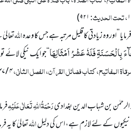
، تحت الحدیث:
)
۹۲۱
اللہ
ایا ’’اور وہ زیادتی کا قلیل مرتبہ ہے جس کا وعدہ
تعالیٰ
َ بِالْحَسَنَةِ فَلَهٗ عَشْرُ اَمْثَالِهَا
‘‘جو ایک نیکی لائے 
رقاۃ المفاتیح، کتاب فضائل القرآن، الفصل الثانی،
۴ / ۶۴۷
رَحْمَۃُاللہِ تَعَالٰی عَلَیْہِ
لرحمٰن بن شہاب الدین بغدادی
فرما
اللہ
م نیکیوں کے لئے لازم ہے، اس کی دلیل
تعالیٰ کا یہ ف