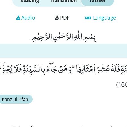
Reading
Translation
Tafseer
Audio
PDF
Language
بِسْمِ اللّٰهِ الرَّحْمٰنِ الرَّحِیْمِ
 فَلَهٗ عَشْرُ اَمْثَالِهَاۚ-وَ مَنْ جَآءَ بِالسَّیِّئَةِ فَلَا یُجْزٰۤى 
Kanz ul Irfan