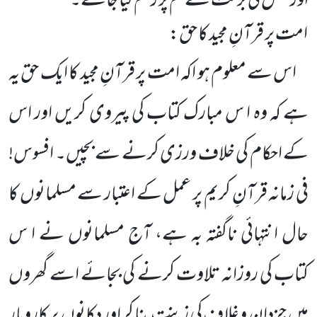
اور عمل کی برکت سے تم پر رحم کیا جائے۔
امت پر قرآنِ مجید کا حق:
اس سے معلوم ہو اکہ امت پر قرآنِ مجید کا ایک حق یہ
ہے کہ وہ ا س مبارک کتاب کی پیروی کریں اور اس
کے
احکام کی خلاف ورزی کرنے سے بچیں۔ افسوس!
فی زمانہ قرآنِ کریم پر عمل کے اعتبار سے مسلمانوں کا
حال انتہائی ناگفتہ بہ
ہے، آج مسلمانوں نے ا س
کتاب کی روزانہ تلاوت کرنے کی بجائے اسے گھروں
میں جزدان و غلاف کی زینت بنا کر اور دکانوں پر کاروبار