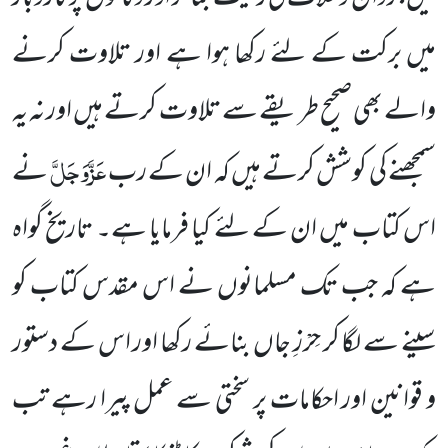
میں برکت کے لئے رکھا ہوا ہے اور تلاوت کرنے
والے بھی صحیح طریقے سے تلاوت کرتے ہیں اور نہ یہ
عَزَّوَجَلَّ
سمجھنے کی کوشش کرتے ہیں کہ ان کے رب
نے
اس کتاب میں ان کے لئے کیا فرمایا ہے۔ تاریخ گواہ
ہے کہ جب تک مسلمانوں نے اس مقدس کتاب کو
سینے سے لگا کر حِرْزِ جاں بنائے رکھا اور اس کے دستور
و قوانین اور احکامات پر سختی سے عمل پیرا رہے تب