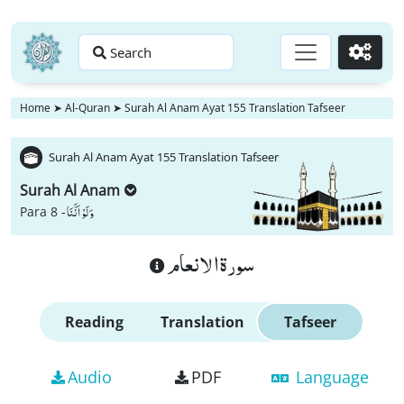
Search
Go
Home
➤
Al-Quran
➤
Surah Al Anam Ayat 155 Translation Tafseer
Surah Al Anam Ayat 155 Translation Tafseer
Surah Al Anam
وَ لَوْ اَنَّنَا
Para 8 -
سورة الانعام
Reading
Translation
Tafseer
Audio
PDF
Language