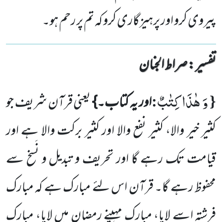
پیروی کرو اور پرہیزگاری کرو کہ تم پر رحم ہو۔
تفسیر : ‎صراط الجنان
وَ هٰذَا كِتٰبٌ
:
{
اور یہ کتاب۔}
یعنی قرآن شریف جو
کثیر خیر والا، کثیر نفع والا اور کثیر برکت والا ہے اور
قیامت تک رہے
گا اور تحریف و تبدیل و نَسخ سے
محفوظ رہے گا۔ قرآن اس لئے مبارک ہے کہ مبارک
فرشتہ اسے لایا، مبارک مہینے رمضان میں لایا،
مبارک