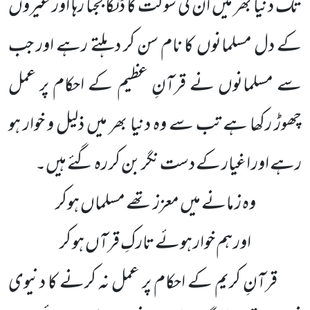
تک دنیا بھر میں ان کی شوکت کا ڈنکا بجتا رہا اور غیروں
کے دل مسلمانوں کا نام سن کر دہلتے رہے اور جب
سے مسلمانوں نے قرآنِ عظیم کے احکام پر عمل
چھوڑ رکھا ہے تب سے وہ دنیا بھر میں ذلیل و خوار ہو
رہے اور اغیار کے دست نگر بن کر رہ گئے ہیں۔
وہ ز مانے میں معزز تھے مسلماں ہوکر
اور ہم خوار ہوئے تارکِ قرآں ہو کر
قرآنِ کریم کے احکام پر عمل نہ کرنے کا دنیوی