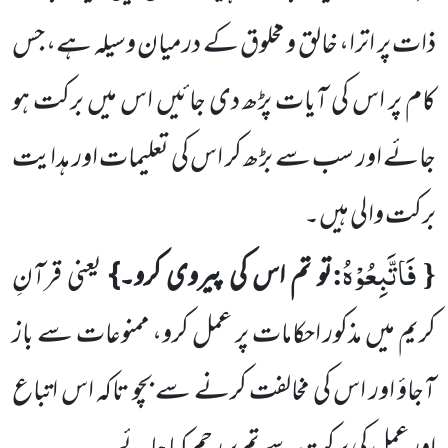
ذات پر اترا، خالق و مخلوق کے درمیان وسیلہ ہے، جس
کام پر اس کی آیات پڑھ دی جائیں اس میں برکت ہو
جائے
اور سب سے بڑھ کر اس کی تعلیمات اور ہدایت
برکت والی ہیں۔
فَاتَّبِعُوْهُ
:
{
تو تم اس کی پیروی کرو۔}
یعنی قرآنِ
کریم میں مذکور احکامات پر عمل کرو، ممنوعات سے باز
آجاؤ اور اس کی مخالفت کرنے سے بچو تاکہ اس اتباع