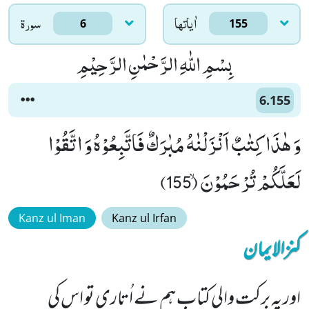
اٰياتها
سورۃ
6
155
بِسْمِ اللّٰهِ الرَّحْمٰنِ الرَّحِیْمِ
6.155
وَ هٰذَا كِتٰبٌ اَنْزَلْنٰهُ مُبٰرَكٌ فَاتَّبِعُوْهُ وَ اتَّقُوْا
لَعَلَّكُمْ تُرْحَمُوْنَۙ (155)
Kanz ul Iman
Kanz ul Irfan
کنزالایمان
اور یہ برکت والی کتاب ہم نے اُتاری تو اس کی