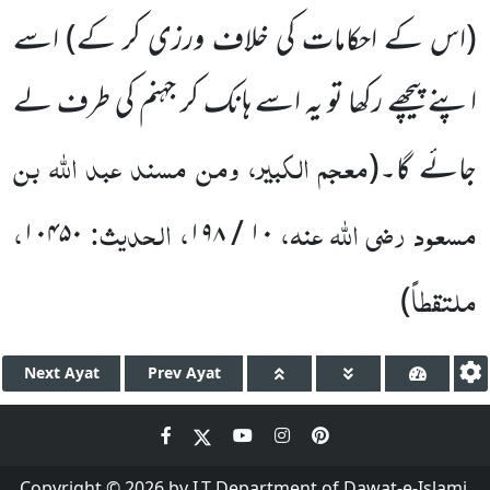
(اس کے احکامات کی خلاف ورزی کر کے) اسے
اپنے پیچھے رکھا تو یہ اسے ہانک کر جہنم کی طرف لے
معجم الکبیر، ومن مسند عبد اللہ بن
جائے گا۔(
مسعود رضی اللہ عنہ،
، الحدیث:
،
۱۰۴۵۰
۱۰ / ۱۹۸
ملتقطاً
)
Next
Ayat
Prev
Ayat
Copyright © 2026 by I.T Department of Dawat-e-Islami.