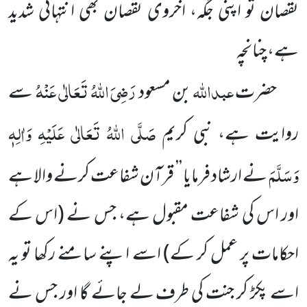
نقصان تو اپنی جگہ، اخروی نقصان بھی انتہائی شدید
ہے، چنانچہ
عبداللہ
رَضِیَ اللہُ تَعَالٰی عَنْہُ
حضرت
بن مسعود
سے
صَلَّی اللہُ تَعَالٰی عَلَیْہِ وَاٰلِہٖ
روایت ہے، نبی کریم
وَسَلَّمَ
نے ارشاد فرمایا ’’ قرآن شفاعت کرنے والا ہے
اور اس کی شفاعت مقبول ہے، جس نے (اس کے
احکامات پر عمل کر کے) اسے اپنے سامنے رکھا تو یہ
اسے پکڑ کر جنت کی طرف لے جائے گا اور جس نے