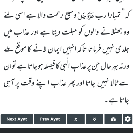
عَزَّوَجَلَّ
کہ’’ تمہارا رب
وسیع رحمت والا ہے اسی لئے
وہ جھٹلانے والوں کو مہلت دیتا ہے اور عذاب میں
جلدی نہیں فرماتا تاکہ انہیں ایمان لانے کا موقع ملے
ورنہ بہرحال
جن پر عذابِ الٰہی کا فیصلہ ہوجاتا ہے تو ان
سے ٹالا نہیں جاتا اور پھر عذاب اپنے وقت پر آہی
جاتا ہے۔
Next
Ayat
Prev
Ayat