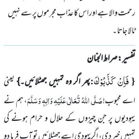
رحمت والا ہے اور اس کا عذاب مجرموں پر سے نہیں
ٹالا جاتا۔
تفسیر : ‎صراط الجنان
فَاِنْ كَذَّبُوْكَ
:
{
پھر اگر وہ تمہیں جھٹلائیں۔}
یعنی
صَلَّی اللہُ تَعَالٰی عَلَیْہِ وَاٰلِہٖ وَسَلَّمَ
اے محبوب!
، ہم نے
یہودیوں پر جن چیزوں کے حلال و حرام ہونے کی
تمہیں خبر دی، اگریہودی اسے جھٹلائیں تو آپ فرما دو