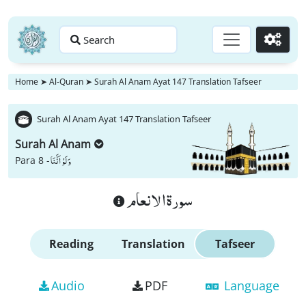
Search
Go
Home
➤
Al-Quran
➤
Surah Al Anam Ayat 147 Translation Tafseer
Surah Al Anam Ayat 147 Translation Tafseer
Surah Al Anam
وَ لَوْ اَنَّنَا
Para 8 -
سورة الانعام
Reading
Translation
Tafseer
Audio
PDF
Language