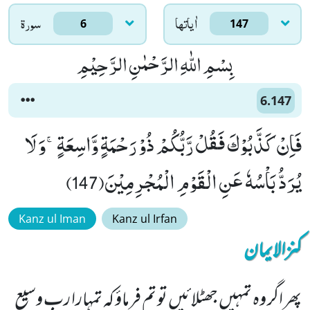
اٰياتها
سورۃ
6
147
بِسْمِ اللّٰهِ الرَّحْمٰنِ الرَّحِیْمِ
6.147
فَاِنْ كَذَّبُوْكَ فَقُلْ رَّبُّكُمْ ذُوْ رَحْمَةٍ وَّاسِعَةٍۚ-وَ لَا
یُرَدُّ بَاْسُهٗ عَنِ الْقَوْمِ الْمُجْرِمِیْنَ(147)
Kanz ul Iman
Kanz ul Irfan
کنزالایمان
پھر اگر وہ تمہیں جھٹلائیں تو تم فرماؤ کہ تمہارا رب وسیع