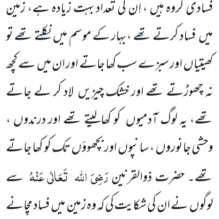
فسادی گروہ
ہیں ، اِن کی تعداد بہت زیادہ ہے، زمین
میں
فساد کرتے تھے ،بہار کے موسم میں
نکلتے تھے تو
کھیتیاں
اور سبزے سب کھا جاتے
اور ان میں
سے کچھ
نہ چھوڑتے تھے اور خشک چیزیں
لاد کر لے جاتے
تھے، یہ لوگ آدمیوں
کو کھالیتے تھے اور درندوں ،
وحشی جانوروں ، سانپوں
اور بچھوؤں
تک کو کھا جاتے
رَضِیَ اللہ
تَعَالٰی عَنْہُ
تھے۔ حضرت ذوالقرنین
سے
لوگوں
نے ان کی شکایت کی کہ وہ زمین میں
فساد مچانے