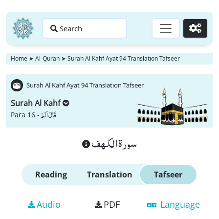
Search
Go
Home
➤
Al-Quran
➤
Surah Al Kahf Ayat 94 Translation Tafseer
Surah Al Kahf Ayat 94 Translation Tafseer
Surah Al Kahf
قَالَ اَلَمْ
Para 16 -
سورة الكهف
Reading
Translation
Tafseer
Audio
PDF
Language