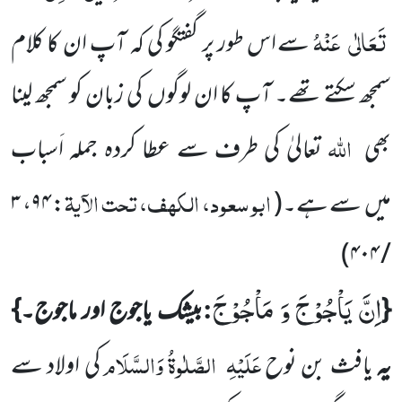
تَعَالٰی
عَنْہُ
سے اس طور پر گفتگو کی کہ آپ ان کا کلام
سمجھ سکتے تھے۔ آپ کا ان لوگوں
کی زبان کو سمجھ لینا
اللہ
بھی
تعالیٰ کی طرف سے
عطا کردہ جملہ اَسباب
ابو سعود، الکہف، تحت الآیۃ
میں
سے ہے۔
(
: ۹۴، ۳
)
/ ۴۰۴
اِنَّ یَاْجُوْجَ وَ مَاْجُوْجَ
:
{
بیشک یاجوج اور ماجوج۔}
عَلَیْہِ
الصَّلٰوۃُ وَالسَّلَام
یہ
یافث بن نوح
کی اولاد سے