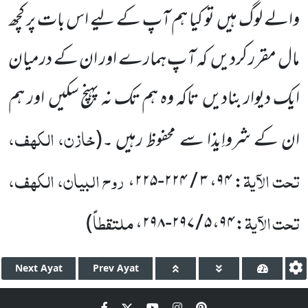
والے لوگ ہیں
تو کیا ہم آپ کے لیے اس بات پر کچھ
مال مقرر کردیں
کہ آپ ہمارے اور ان کے درمیان
ایک دیوار بنادیں
تاکہ وہ ہم تک نہ پہنچ سکیں
اور ہم
خازن، الکہف،
ان کے شرواِیذا سے محفوظ رہیں ۔
(
تحت الآیۃ
روح البیان، الکہف،
: ۹۴، ۳ / ۲۲۴-۲۲۵،
تحت الآیۃ
ملتقطاً
)
: ۹۴، ۵ / ۲۹۷-۲۹۸،
Next
Ayat
Prev
Ayat