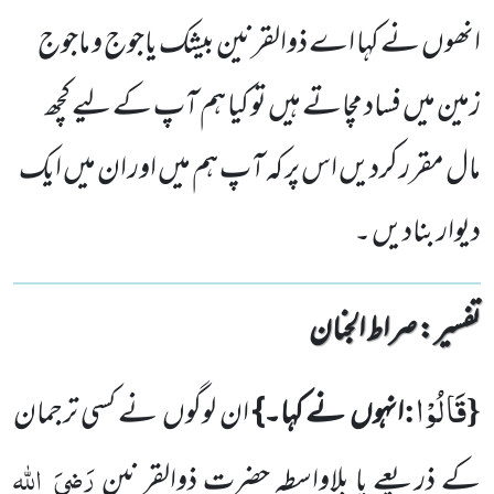
انھوں نے کہا اے ذوالقرنین بیشک یاجوج و ماجوج
زمین میں فساد مچاتے ہیں تو کیا ہم آپ کے لیے کچھ
مال مقرر کردیں اس پر کہ آپ ہم میں اور ان میں ایک
دیوار بنادیں ۔
تفسیر : ‎صراط الجنان
قَالُوْا
:
{
انہوں
نے کہا۔}
ان لوگوں
نے کسی ترجمان
رَضِیَ
اللہ
کے ذریعے یا بلاواسطہ حضرت ذوالقر نین