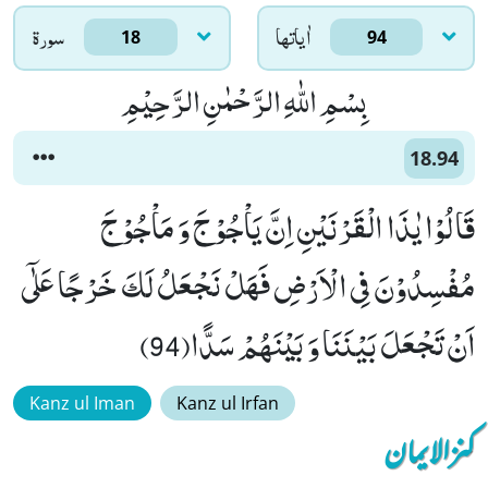
اٰياتها
سورۃ
18
94
بِسْمِ اللّٰهِ الرَّحْمٰنِ الرَّحِیْمِ
18.94
قَالُوْا یٰذَا الْقَرْنَیْنِ اِنَّ یَاْجُوْجَ وَ مَاْجُوْجَ
مُفْسِدُوْنَ فِی الْاَرْضِ فَهَلْ نَجْعَلُ لَكَ خَرْجًا عَلٰۤى
اَنْ تَجْعَلَ بَیْنَنَا وَ بَیْنَهُمْ سَدًّا(94)
Kanz ul Iman
Kanz ul Irfan
کنزالایمان