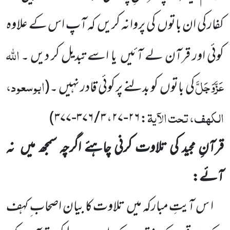
کفار کی ان باتوں
کی پروا نہ کریں
کہ آپ اس کے علاوہ
اللّٰہ
کوئی اور قرآن لے آئیں
یا اسے تبدیل کر دیں ۔
عَزَّوَجَلَّ
ابوسعود،
کی باتوں
کو بدلنے پر کوئی قادر نہیں ۔
(
الکہف، تحت الآیۃ
)
: ۲۶-۲۷، ۳ / ۳۷۶-۳۷۷
قرآنِ مجید کی تلاوت کرنی چاہئے اگرچہ سمجھ میں
نہ
آئے:
ا س آیتِ مبارکہ میں
تلاوت کا بیان اصحاب ِ کہف