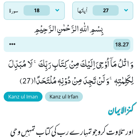
اٰياتها
سورۃ
18
27
بِسْمِ اللّٰهِ الرَّحْمٰنِ الرَّحِیْمِ
18.27
وَ اتْلُ مَاۤ اُوْحِیَ اِلَیْكَ مِنْ كِتَابِ رَبِّكَۚ- لَا مُبَدِّلَ
لِكَلِمٰتِهٖۚ-وَ لَنْ تَجِدَ مِنْ دُوْنِهٖ مُلْتَحَدًا(27)
Kanz ul Iman
Kanz ul Irfan
کنزالایمان
اور تلاوت کرو جو تمہارے رب کی کتاب تمہیں وحی