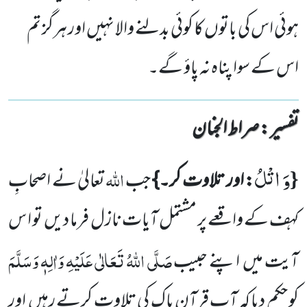
ہوئی اس کی باتوں کا کوئی بدلنے والا نہیں اور ہرگز تم
اس کے سوا پناہ نہ پاؤ گے۔
تفسیر : ‎صراط الجنان
وَ اتْلُ
{
اللّٰہ
: اور تلاوت کر۔}
جب
تعالیٰ نے اصحابِ
کہف کے واقعے پر مشتمل آیات نازل فرما دیں
تو ا س
صَلَّی اللّٰہُ تَعَالٰی عَلَیْہِ وَاٰلِہٖ وَسَلَّمَ
آیت میں
اپنے
حبیب
کو حکم دیا کہ آپ قرآنِ پاک کی تلاوت کرتے رہیں
اور