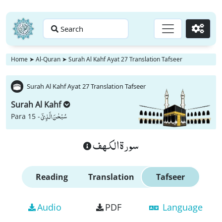
Search
Go
Home
➤
Al-Quran
➤
Surah Al Kahf Ayat 27 Translation Tafseer
Surah Al Kahf Ayat 27 Translation Tafseer
Surah Al Kahf
سُبْحٰنَ الَّذِیْۤ
Para 15 -
سورة الكهف
Reading
Translation
Tafseer
Audio
PDF
Language