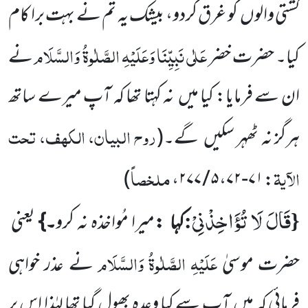
کشتی والوں
کو غرق کردو، بیشک یہ تم نے بہت برا کام
عَلٰی نَبِیِّنَا وَعَلَیْہِ الصَّلٰوۃُ وَالسَّلَام
کیا۔ حضرت خضر
نے
ان سے فرمایا: کیا میں
نہ کہتا تھا کہ آپ میرے ساتھ
روح البیان، الکھف، تحت
ہرگز نہ ٹھہر سکیں
گے۔
(
الآیۃ
ملخصاً
)
: ۷۱-۷۲، ۵ / ۲۷۷،
قَالَ لَا تُؤَاخِذْنِیْ
:
{
کہا
:
میرا مُواخذہ نہ کرو
۔}
یعنی
عَلَیْہِ الصَّلٰوۃُ وَالسَّلَام
حضرت موسیٰ
نے عذر خواہی
فرمائی کہ میں
آپ سے کیا وعدہ بھول گیا تھا لہٰذا اس پر