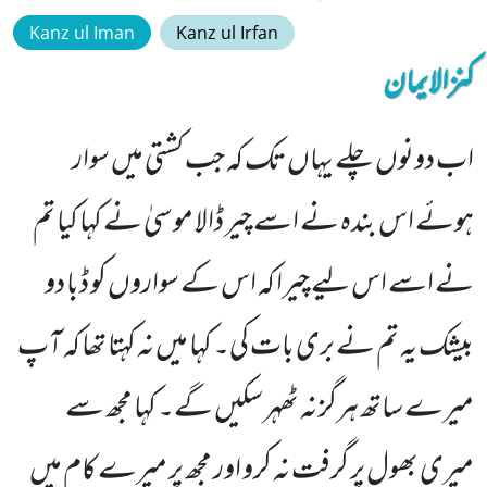
Kanz ul Iman
Kanz ul Irfan
کنزالایمان
اب دونوں چلے یہاں تک کہ جب کشتی میں سوار
ہوئے اس بندہ نے اسے چیر ڈالا موسیٰ نے کہا کیا تم
نے اسے اس لیے چیرا کہ اس کے سواروں کو ڈبا دو
بیشک یہ تم نے بری بات کی۔ کہا میں نہ کہتا تھا کہ آپ
میرے ساتھ ہرگز نہ ٹھہر سکیں گے۔ کہا مجھ سے
میری بھول پر گرفت نہ کرو اور مجھ پر میرے کام میں