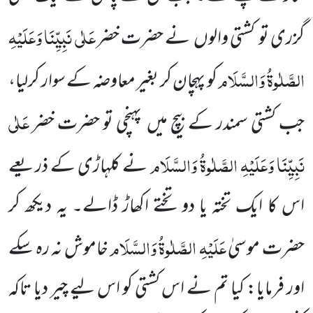
عَلٰی نَبِیِّنَا وَعَلَیْہِ
گزری تو
کشتی والوں
نے حضرت خضر
الصَّلٰوۃُ وَالسَّلَام
کو پہچان کر بغیر معاوضہ کے سوار کرلیا،
عَلٰی
جب کشتی سمندر کے بیچ میں
پہنچی تو حضرت خضر
نَبِیِّنَا وَعَلَیْہِ الصَّلٰوۃُ وَالسَّلَام
نے کلہاڑی کے ذریعے
اس کا ایک تختہ یا دو تختے اکھاڑ ڈالے۔ یہ دیکھ کر
عَلَیْہِ الصَّلٰوۃُ وَالسَّلَام
حضرت موسیٰ
خاموش نہ رہ سکے
اور فرمایا: کیا تم نے اس کشتی کو اس لیے چیر دیا تاکہ