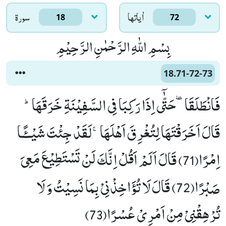
اٰياتها
سورۃ
18
72
بِسْمِ اللّٰهِ الرَّحْمٰنِ الرَّحِیْمِ
18.71-72-73
فَانْطَلَقَاٙ-حَتّٰۤى اِذَا رَكِبَا فِی السَّفِیْنَةِ خَرَقَهَاؕ-
قَالَ اَخَرَقْتَهَا لِتُغْرِقَ اَهْلَهَاۚ-لَقَدْ جِئْتَ شَیْــٴًـا
اِمْرًا(71) قَالَ اَلَمْ اَقُلْ اِنَّكَ لَنْ تَسْتَطِیْعَ مَعِیَ
صَبْرًا(72) قَالَ لَا تُؤَاخِذْنِیْ بِمَا نَسِیْتُ وَ لَا
تُرْهِقْنِیْ مِنْ اَمْرِیْ عُسْرًا(73)