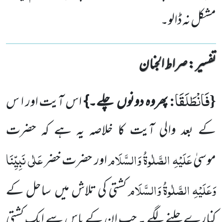
مشکل نہ ڈالو۔
تفسیر : ‎صراط الجنان
فَانْطَلَقَا
:
{
پھروہ دونوں
چلے۔}
اس آیت اور ا س
کے بعد والی آیت کا خلاصہ یہ ہے کہ حضرت
عَلَیْہِ الصَّلٰوۃُ وَالسَّلَام
عَلٰی نَبِیِّنَا
موسیٰ
اور حضرت خضر
وَعَلَیْہِ الصَّلٰوۃُ وَالسَّلَام
کشتی کی تلاش میں
ساحل کے
کنارے چلنے لگے ۔ جب ان کے پاس سے ایک کشتی