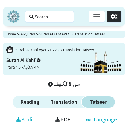
Search
Go
Home
➤
Al-Quran
➤
Surah Al Kahf Ayat 72 Translation Tafseer
Surah Al Kahf Ayat 71-72-73 Translation Tafseer
Surah Al Kahf
سُبْحٰنَ الَّذِیْۤ
Para 15 -
سورة الكهف
Reading
Translation
Tafseer
Audio
PDF
Language