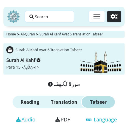
Search
Go
Home
➤
Al-Quran
➤
Surah Al Kahf Ayat 6 Translation Tafseer
Surah Al Kahf Ayat 6 Translation Tafseer
Surah Al Kahf
سُبْحٰنَ الَّذِیْۤ
Para 15 -
سورة الكهف
Reading
Translation
Tafseer
Audio
PDF
Language