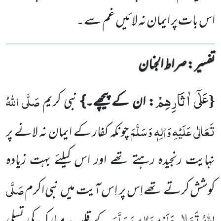
اس بات پر ایمان نہ لائیں غم سے۔
تفسیر : ‎صراط الجنان
عَلٰۤى اٰثَارِهِمْ
{
صَلَّی اللّٰہُ
: ان کے پیچھے۔}
نبی کریم
تَعَالٰی عَلَیْہِ وَاٰلِہٖ وَسَلَّمَ
چونکہ کفار کے ایمان نہ لانے پر
نہایت رنجیدہ رہتے تھے اور اس کیلئے بہت زیادہ
صَلَّی
کوشش کرتے تھے اِس پر اِس آیت میں نبی اکرم
اللّٰہُ تَعَالٰی عَلَیْہِ وَاٰلِہٖ وَسَلَّمَ