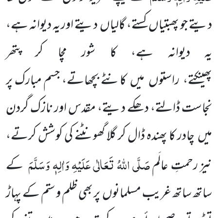
دیتے جو پھبتیاں کستے، گالیاں دیتے اور یہ دیوانہ ہے،
یہ دیوانہ ہے، کا شور مچا کر پتھر
پھینکتے، راستوں میں کانٹے بچھاتے، جسم مبارک پر
نجاست ڈالتے، دھکے دیتے، مقدس اور نازک گردن
میں چادر کا پھندہ ڈال کر گلا گھونٹنے کی کوشش کرتے،
صَلَّی اللّٰہُ تَعَالٰی عَلَیْہِ وَاٰلِہٖ وَسَلَّمَ
نیز رحمتِ عالَم
کے
ساتھ ساتھ غریب مسلمانوں پر بھی ظلم و ستم کے پہاڑ