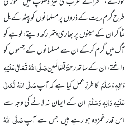
توڑتے، صحرائے عرب کی تیز دھوپ میں تنور کی
طرح گرم ریت کے ذروں پر مسلمانوں کو پیٹھ کے بل
لٹا کر ان کے سینوں پر بھاری پتھر رکھ دیتے، لوہے کو
آگ میں گرم کرکے ان سے مسلمانوں کے جسموں کو
صَلَّی اللّٰہُ تَعَالٰی عَلَیْہِ
داغتے، ان کے ساتھ رحمۃٌ لِّلْعَالَمین
وَاٰلِہٖ وَسَلَّمَ
صَلَّی اللّٰہُ تَعَالٰی
کا طرزِ عمل کیا ہے کہ آپ
عَلَیْہِ وَاٰلِہٖ وَسَلَّمَ
ان کے ایمان نہ لانے کی وجہ سے
صَلَّی اللّٰہُ
اس قدر غمزدہ ہو رہے ہیں جس سے آپ