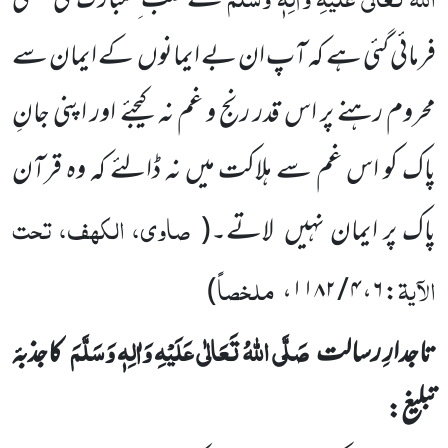
کے قلب ِ مبارک کی تسلی
فرمائی گئی ہے کہ آپ ان بے ایمانوں کے ایمان سے
محروم رہنے پر اس قدر رنج و غم نہ کیجئے اور اپنی جانِ
پاک کو اس غم سے ہلاکت میں نہ ڈالئے کہ وہ قرآن
صاوی، الکہف، تحت
پاک پر ایمان نہیں لاتے۔
(
الآیۃ
ملخصاً
)
،
۴ / ۱۱۸۲
،
۶
:
صَلَّی اللّٰہُ تَعَالٰی عَلَیْہِ وَاٰلِہٖ وَسَلَّمَ
تاجدارِ رسالت
کاجذبۂ
تبلیغ: