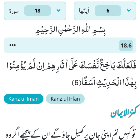
اٰياتها
سورۃ
18
6
بِسْمِ اللّٰهِ الرَّحْمٰنِ الرَّحِیْمِ
18.6
فَلَعَلَّكَ بَاخِعٌ نَّفْسَكَ عَلٰۤى اٰثَارِهِمْ اِنْ لَّمْ یُؤْمِنُوْا
بِهٰذَا الْحَدِیْثِ اَسَفًا(6)
Kanz ul Iman
Kanz ul Irfan
کنزالایمان
تو کہیں تم اپنی جان پر کھیل جاؤ گے ان کے پیچھے اگر وہ