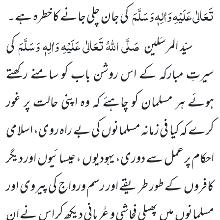
تَعَالٰی عَلَیْہِ وَاٰلِہٖ وَسَلَّمَ
کی جان چلی جانے کا خطرہ ہے۔
صَلَّی اللّٰہُ تَعَالٰی عَلَیْہِ وَاٰلِہٖ وَسَلَّمَ
سیّد المرسَلین
کی
سیرتِ مبارکہ کے اس روشن باب کو سامنے رکھتے
ہوئے ہر مسلمان کو چاہئے کہ وہ اپنی حالت پر غور
کرے کہ کیا فی زمانہ مسلمانوں کی بے راہ روی، اسلامی
احکام پر عمل سے دوری، یہودیوں ، عیسائیوں اور دیگر
کافروں کے طور طریقے اور رسم ورواج کی پیروی اور
مسلمانوں میں پھیلی فحاشی و عُریانی دیکھ کر اس نے ان