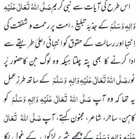
صَلَّی اللّٰہُ تَعَالٰی عَلَیْہِ
اس طرح کی آیات سے نبی کریم
وَاٰلِہٖ وَسَلَّمَ
کے جذبۂ تبلیغ ، امت پر رحمت و شفقت کی
اِنتہا اور رسالت کے حقوق کو انتہائی اعلیٰ طریقے سے
ادا کرنے کا بھی پتہ چلتا ہیکہ وہ لوگ جن کاحضور پُر
صَلَّی اللّٰہُ تَعَالٰی عَلَیْہِ وَاٰلِہٖ
وَسَلَّمَ
نور
کے ساتھ طرزِ عمل
صَلَّی اللّٰہُ تَعَالٰی عَلَیْہِ وَاٰلِہٖ وَسَلَّمَ
یہ تھا کہ وہ آپ
کو
صَلَّی اللّٰہُ
تَعَالٰی
کاہِن، ساحِر، شاعر، مجنون کہتے، آپ
عَلَیْہِ وَاٰلِہٖ وَسَلَّمَ
کے پیچھے شریر لڑکوں کے غول لگا