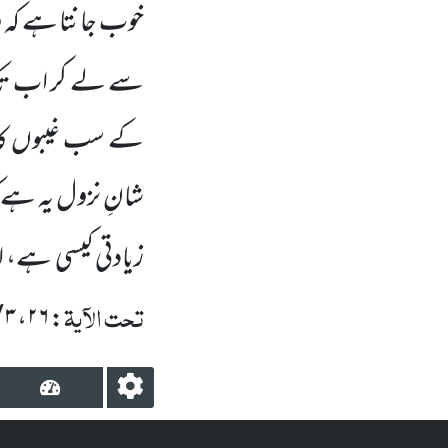
خوب جانتا ہے کہ و
سے لے کر اب تک
کے سب غیبوں کا ع
شانِ نزول یہ ہے 
زیادتی کیسی ہے، 
تحت الآیۃ
: ۲۶، ۳ / ۲۰۸