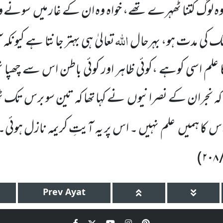
ہ لوگ کتنا ٹھہرے تھے، خواہ وہ ان
کے غار میں
سونے وا
اللّٰہ
 کی مدت ہو، بہرحال
تعالیٰ ہی بہتر جانتا ہے کیونک
لم اسی کوہے ،کوئی ظاہر اور کوئی باطن اس سے چھپا نہ
کہ نجران کے نصرانیوں
نے کہا تھا کہ تین سو برس تک 
اس کا ہمیں
علم نہیں ۔ اس پر یہ آیتِ کریمہ نازل ہوئی۔
)
Prev
Ayat