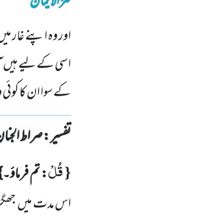
کنزالایمان
اور وہ اپنے غار می
اسی کے لیے ہیں آس
کے سوا ان کا کوئی 
تفسیر : ‎صراط الجنان
قُلْ
{
: تم فرماؤ۔
اس مدت میں
جھگڑ