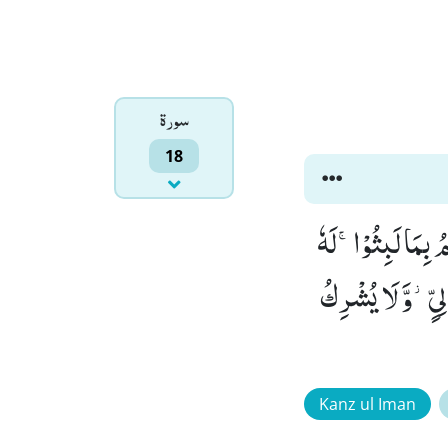
سورۃ
18
ْدَادُوْا تِسْعًا(25) قُلِ اللّٰهُ اَعْلَمُ بِمَا لَبِثُوْاۚ-لَهٗ
یٍّ٘-وَّ لَا یُشْرِكُ
Kanz ul Iman