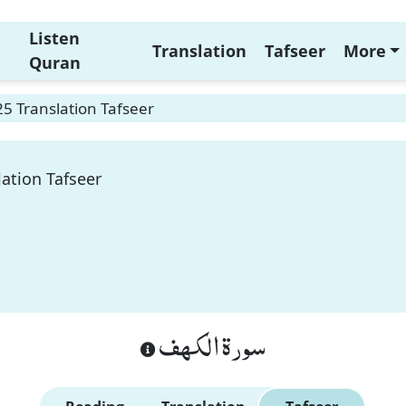
Listen
Translation
Tafseer
More
Quran
25 Translation Tafseer
lation Tafseer
سورة الكهف