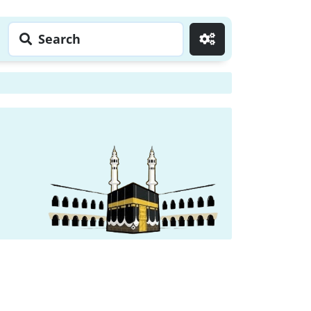
Search
Go