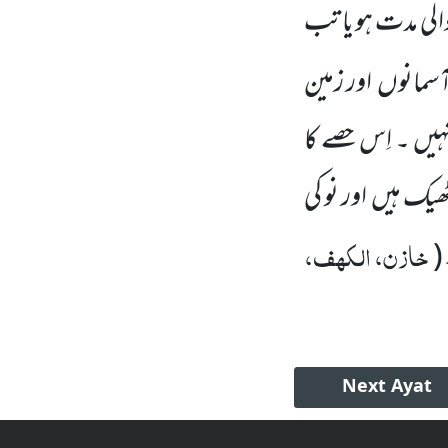
لی مدت ہو یا تب
ہ آسمانوں
اور زمین
یں ۔ اِس حصے کا
ٹھیک ہیں
اور نو کی
خازن، الکھف،
(
Next
Ayat