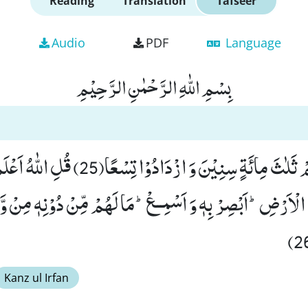
Reading
Translation
Tafseer
Audio
PDF
Language
بِسْمِ اللّٰهِ الرَّحْمٰنِ الرَّحِیْمِ
وَ لَبِثُوْا فِیْ كَهْفِهِمْ ثَلٰثَ مِائَةٍ سِنِیْنَ وَ از
ْاَرْضِؕ-اَبْصِرْ بِهٖ وَ اَسْمِــعْؕ-مَا لَهُمْ مِّنْ دُوْنِهٖ مِنْ وَّلِ
Kanz ul Irfan