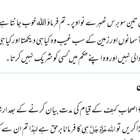
ں تین سو برس ٹھہرے نو اوپر۔ تم فرماؤ اللہ خوب جانتا ہ
مانوں اور زمین کے سب غیب وہ کیا ہی دیکھتا اور کیا ہ
والی نہیں اور وہ اپنے حکم میں کسی کو شریک نہیں کرتا۔
}
اصحاب ِ کہف کے قیام کی مدت بیان کرنے کے بعد ارشاد ف
اللّٰہ
عَزَّوَجَلَّ
ا کریں
تو
ہی کا فرمانا برحق ہے لہٰذا تم ان سے کہ