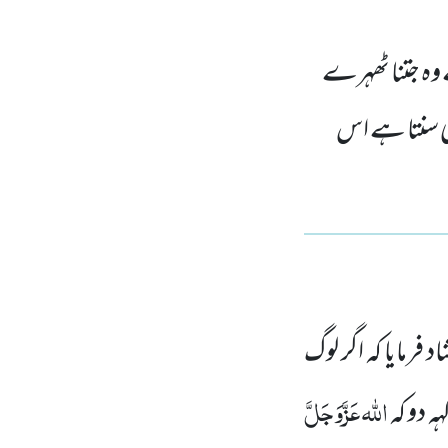
ے وہ جتنا ٹھہرے
ی سنتا ہے اس
رمایا کہ اگر لوگ
اللّٰہ
عَزَّوَجَلَّ
ہ دو کہ