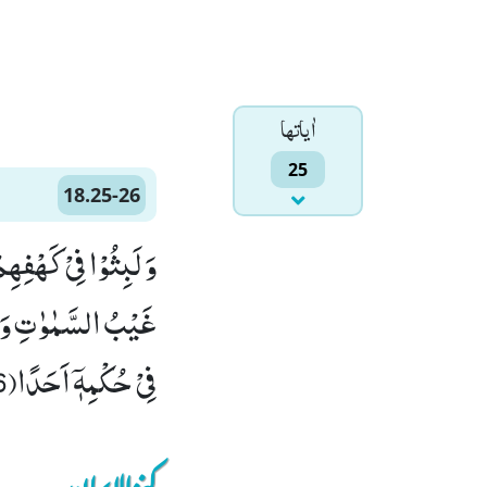
اٰياتها
25
18.25-26
غَیْبُ السَّمٰوٰتِ وَ ال
فِیْ حُكْمِهٖۤ اَحَدًا(26)