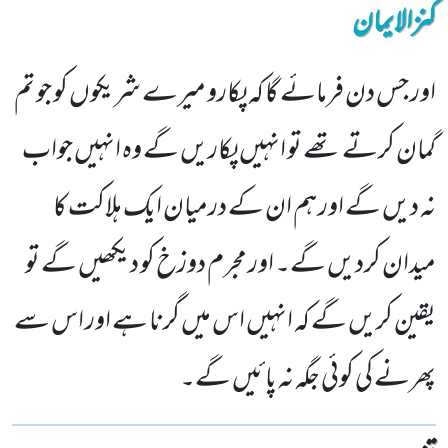
کنزالایمان
اور جس دن فرمائے گا کہ پکارو میرے شریکوں کو جو تم
گمان کرتے تھے تو انہیں پکاریں گے وہ انہیں جواب
نہ دیں گے اور ہم ان کے درمیان ایک ہلاکت کا
میدان کردیں گے۔ اور مجرم دوزخ کو دیکھیں گے تو
یقین کریں گے کہ انہیں اس میں گرنا ہے اور اس سے
پھرنے کی کوئی جگہ نہ پائیں گے۔