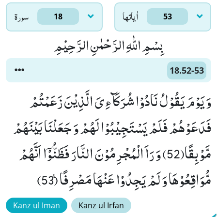
اٰياتها
سورۃ
18
53
بِسْمِ اللّٰهِ الرَّحْمٰنِ الرَّحِیْمِ
18.52-53
وَ یَوْمَ یَقُوْلُ نَادُوْا شُرَكَآءِیَ الَّذِیْنَ زَعَمْتُمْ
فَدَعَوْهُمْ فَلَمْ یَسْتَجِیْبُوْا لَهُمْ وَ جَعَلْنَا بَیْنَهُمْ
مَّوْبِقًا(52) وَ رَاَ الْمُجْرِمُوْنَ النَّارَ فَظَنُّوْۤا اَنَّهُمْ
مُّوَاقِعُوْهَا وَ لَمْ یَجِدُوْا عَنْهَا مَصْرِفًا۠ (53)
Kanz ul Iman
Kanz ul Irfan