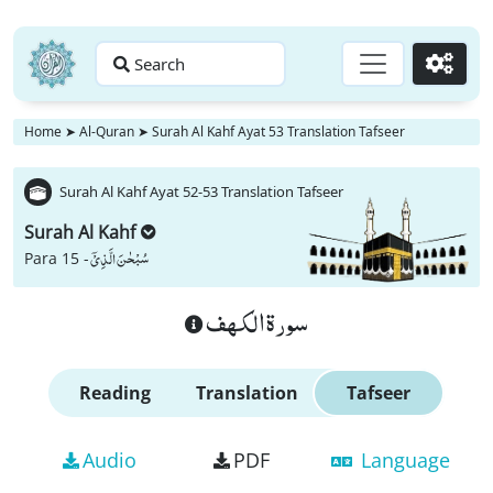
Search
Go
Home
➤
Al-Quran
➤
Surah Al Kahf Ayat 53 Translation Tafseer
Surah Al Kahf Ayat 52-53 Translation Tafseer
Surah Al Kahf
سُبْحٰنَ الَّذِیْۤ
Para 15 -
سورة الكهف
Reading
Translation
Tafseer
Audio
PDF
Language