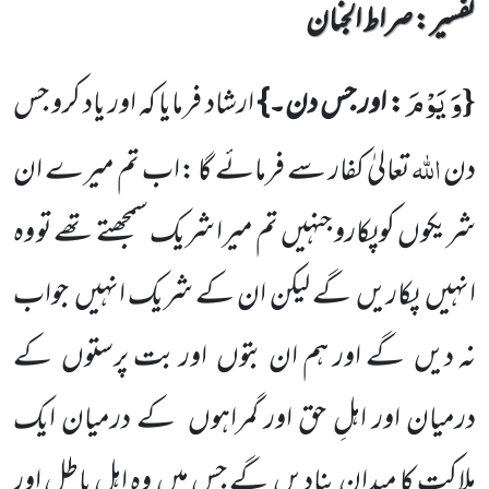
تفسیر : ‎صراط الجنان
وَ یَوْمَ
{
: اور جس دن۔}
ارشاد فرمایا کہ اور یاد کرو جس
اللّٰہ
دن
تعالیٰ کفار سے فرمائے گا :اب تم میرے ان
شریکوں
کو پکارو
جنہیں
تم میرا شریک سمجھتے تھے تو وہ
انہیں
پکاریں
گے لیکن ان کے شریک انہیں
جواب
نہ دیں
گے اور ہم ان بتوں
اور بت پرستوں
کے
درمیان اور اہلِ حق اور گمراہوں
کے درمیان ایک
ہلاکت کا میدان بنادیں
گے جس میں
وہ اہلِ باطل اور