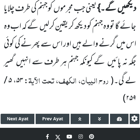
دیکھیں
گے۔}
یعنی جب مجرموں
کو جہنم کی طرف چلایا
جائے گا تو وہ جہنم کو دیکھ کر یقین کر لیں
گے کہ اب وہ
اس میں
گرنے والے ہیں
اور اس سے پھرنے کی کوئی
جگہ نہ پائیں
گے کیونکہ جہنم ہر طرف سے انہیں
گھیر
روح البیان، الکھف، تحت الآیۃ
لے گی۔
(
: ۵۳، ۵ /
)
۲۵۹
Next
Ayat
Prev
Ayat