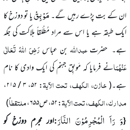
مَوْبِقْ
ان کے بت پڑے رہیں
گے۔
یا تو دوزخ کا
ایک طبقہ ہے یا اس سے مراد مُطْلَقاً ہلاکت کی جگہ
عبداللّٰہ
رَضِیَ اللّٰہُ تَعَالٰی
ہے۔
حضرت
بن عباس
عَنْہُمَا
نے فرمایا کہ مَوبِق جہنم کی ایک وادی کا نام
خازن، الکھف، تحت الآیۃ
ہے۔
(
: ۵۲، ۳ / ۲۱۵،
مدارک، الکھف، تحت الآیۃ
ملتقطاً
: ۵۲، ص۶۵۵،
)
وَ رَاَ الْمُجْرِمُوْنَ النَّارَ
:
{
اور مجرم دوزخ کو