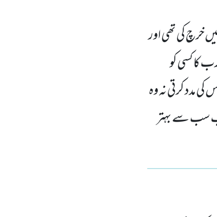
یں خرچ کی تھی اور
رب کا کسی کو
ی مدد کرتی نہ وہ
واب سب سے بہتر