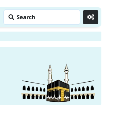
Search
Go