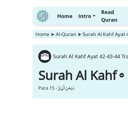
Read
Home
Intro
Quran
Home
➤
Al-Quran
➤
Surah Al Kahf Ayat 
Surah Al Kahf Ayat 42-43-44 Tr
Surah Al Kahf
سُبْحٰنَ الَّذِیْۤ
Para 15 -