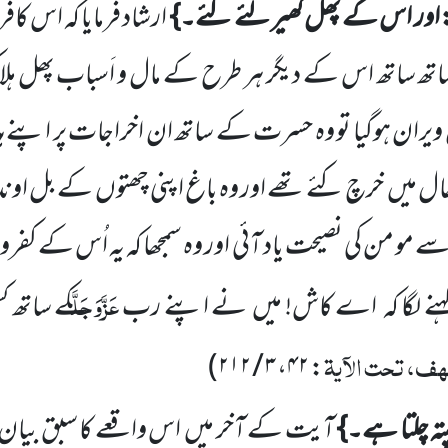
اور اس کے پھل گھیر لئے گئے۔}
ارشاد فرمایا کہ اس کا
ساتھ ساتھ اس کے دیگر ہر طرح کے مال و اَسباب پھل ہ
ویران ہوگیا تو وہ حسرت کے ساتھ ان اخراجات پر اپنے ہاتھ 
ال میں
خرچ کئے تھے اور وہ باغ اپنی چھتوں
کے بل اوندھ
سے مو من کی نصیحت یاد آئی اور وہ سمجھا کہ یہ اُس کے کفرو
عَزَّوَجَلَّ
 لگا کہ
اے کاش! میں
نے اپنے رب
کے ساتھ ک
ف، تحت الآیۃ
)
: ۴۲، ۳ / ۲۱۲
تہ چلتا ہے۔}
آیت کے آخر میں
اس واقعے کا سبق بیان ف