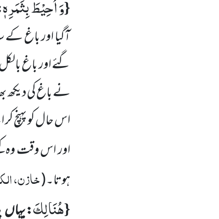
وَ اُحِیْطَ بِثَمَرِهٖ
{
:
آگیا اور باغ کے 
گئے اور باغ بالکل 
نے باغ کی دیکھ بھ
اس حال کو پہنچ کر ا
اور اس وقت وہ کہنے
خازن، الکھ
ہوتا۔
(
هُنَالِكَ
{
: یہاں
پ