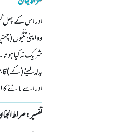
کنزالایمان
اور اس کے پھل گھیر
وہ اپنی ٹَٹِّیُوں (
شریک نہ کیا ہوتا۔ 
بدلہ لینے (کے) قاب
اور اسے ماننے کا 
تفسیر : ‎صراط الجنان