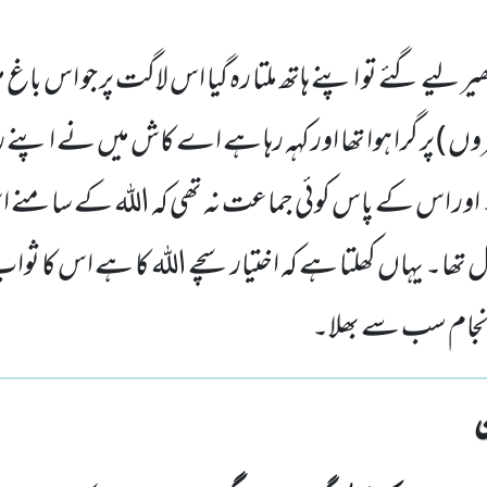
 لیے گئے تو اپنے ہاتھ ملتا رہ گیا اس لاگت پر جو اس باغ م
چھپّروں ) پر گرا ہوا تھا اور کہہ رہا ہے اے کاش میں نے اپنے 
اور اس کے پاس کوئی جماعت نہ تھی کہ اللہ کے سامنے اس ک
ل تھا۔ یہاں کھلتا ہے کہ اختیار سچے اللہ کا ہے اس کا ث
انجام سب سے بھلا۔