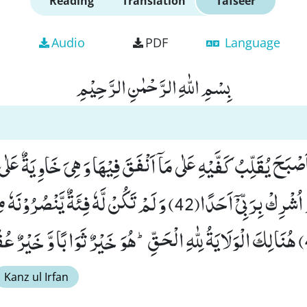
Reading
Translation
Tafseer
Audio
PDF
Language
بِسْمِ اللّٰهِ الرَّحْمٰنِ الرَّحِیْمِ
َصْبَحَ یُقَلِّبُ كَفَّیْهِ عَلٰى مَاۤ اَنْفَقَ فِیْهَا وَ هِیَ خَاوِیَةٌ عَلٰ
یَقُوْلُ یٰلَیْتَنِیْ لَمْ اُشْرِكْ بِرَبِّیْۤ اَحَدًا(42) وَ لَمْ تَكُنْ لَّهٗ فِئ
Kanz ul Irfan