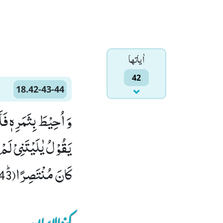
اٰياتها
42
18.42-43-44
وَ اُحِیْطَ بِثَمَرِهٖ فَا
كَانَ مُنْتَصِرًاﭤ(43) هُنَالِكَ الْوَلَایَةُ لِلّٰهِ الْحَقِّؕ-هُوَ خَیْرٌ ثَوَابًا وَّ خَیْرٌ عُقْبًا۠ (44)