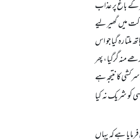
فر کے باغ پر عذاب
لاکت میں
گھیر لیے
ملتا رہ گیا جو اس
ے منہ گرگیا ، پھر
 سرکشی کا نتیجہ ہے
سی کو شریک نہ کیا
رمایا ہے کہ یہاں