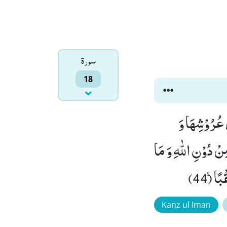
سورۃ
18
ى عُرُوْشِهَا وَ
َةٌ یَّنْصُرُوْنَهٗ مِنْ دُوْنِ اللّٰهِ وَ مَا
Kanz ul Iman