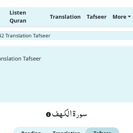
Listen
Translation
Tafseer
More
Quran
42 Translation Tafseer
anslation Tafseer
سورة الكهف