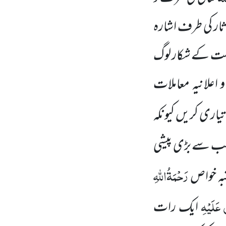
ر کی طرف اشارہ
لت کے شکار لوگ
علانیہ معاملات
تیاری کریں
کیونکہ
سب سے بڑی پیشی
رَحْمَۃُاللّٰہِ
بہ خواص
 عَلَیْہِ
ایک رات