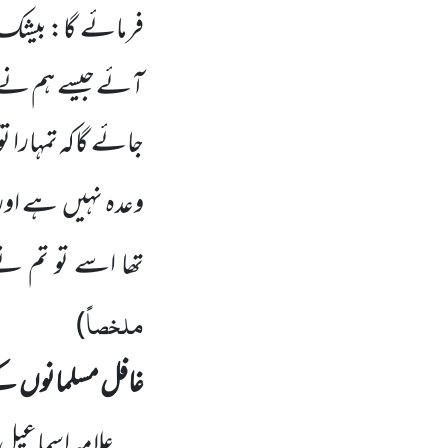
فرمائے گا: بیشک 
آئے جیسے ہم نے 
جائے گاکہ تمہارا تو
وعدہ نہیں
ہے اور ا
تھا اسے تو تم نے
ملخصاً
)
غافل مسلمانوں
کے
علامہ اسماعیل