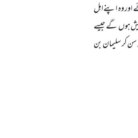
اور وہ اپنے اہل
یش ہوں
گے جیسے
سن کر سلیمان
بن