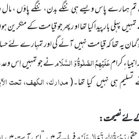
تم ہمارے پاس ویسے ہی ننگے بدن، ننگے پاؤں ، مال و 
تمہیں
پہلی بارپیدا کیا تھا او رپھر جو قیامت کے منکرین ہ
 گمان یہ تھا کہ قیامت نہیں
آئے گی اور تمہارے لئے حساب
عَلَیْہِمُ الصَّلٰوۃُ وَ السَّلَام
نبیاءِ کرام
نے جو تمہیں
اِس وعدے
مدارک، الکھف، تحت الآی
 تسلیم ہی نہیں
کیا تھا۔
(
 لئے نصیحت:
رَحْمَۃُاللّٰہِ تَعَالٰی عَلَیْہِ
الل
 حقی
فرماتے ہیں
’’اس آیت میں