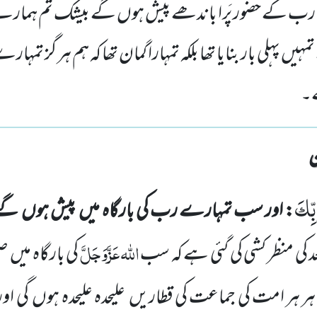
ب کے حضور پَرا باندھے پیش ہوں گے بیشک تم ہمار
ں پہلی بار بنایا تھا بلکہ تمہارا گمان تھا کہ ہم ہر گز تمہار
ے۔
بِّكَ
: اور سب تمہارے رب کی بارگاہ میں
پیش ہوں
گے
اللّٰہ
عَزَّوَجَلَّ
د
کی منظر کشی کی گئی ہے کہ سب
کی بارگاہ میں
ص
ر ہر امت کی جماعت کی قطاریں
علیحدہ علیحدہ ہوں
گی اور