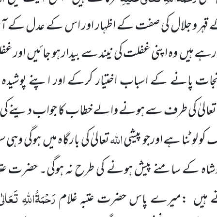
ہر و جلال
کی صفت کے اظہار اور اس کے عدل کے آثا
 رہے ہیں
وہ اپنی غفلت کی نیند سے بیدار
ہو جائیں
اور غف
ت پانے کے اسباب اختیار کرکے اور اپنے پوشیدہ و ا
عالیٰ کی طرف سے ہونے والے خطاب کا جواب دینے کی 
اللّٰہ
کو لوٹنا
ہے اورجو پیشی
تعالیٰ کی بارگاہ میں
ہوگی وہی 
ادشاہ کے سامنے پیش ہونے کی طرح نہ ہوگی۔ حضرت عت
رَحْمَۃُاللّٰہِ تَعَالٰی
 ہیں
:میرے پاس حضرت عتبہ غلام