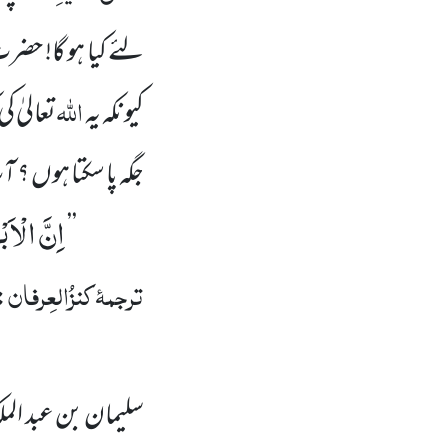
لئے کیا ہو گا! حض
اللّٰہ
کیونکہ یہ
تعالیٰ ک
جگہ پا سکتا ہوں ؟ 
اِنَّ الْاَبْ
’’
ترجمۂ
کنزُالعِرفان
:
سلیمان بن عبد الم