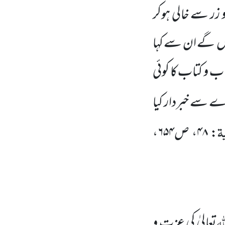
زر سے خالی ہوکر
وں
گے ان سے کہا
 و کتاب کا کوئی
 سے خبردار کیا
ۃ
: ۴۸، ص۶۵۴،
ّٰہ
تعالیٰ کی عزت و