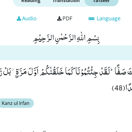
Reading
Translation
Tafseer
Audio
PDF
Language
بِسْمِ اللّٰهِ الرَّحْمٰنِ الرَّحِیْمِ
َ صَفًّاؕ-لَقَدْ جِئْتُمُوْنَا كَمَا خَلَقْنٰكُمْ اَوَّلَ مَرَّةٍۭ٘-بَلْ زَ
ا(48)
Kanz ul Irfan