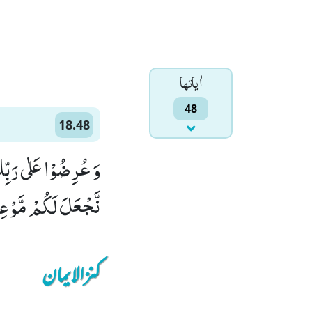
اٰياتها
48
18.48
وَ عُرِضُوْا عَلٰى رَبِّك
نَّجْعَلَ لَكُمْ مَّوْعِدً
کنزالایمان