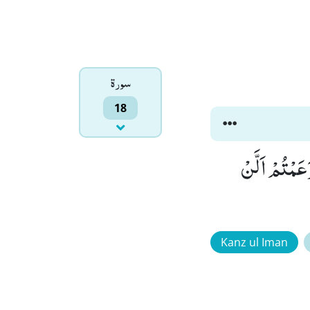
سورۃ
18
عَمْتُمْ اَلَّنْ
Kanz ul Iman