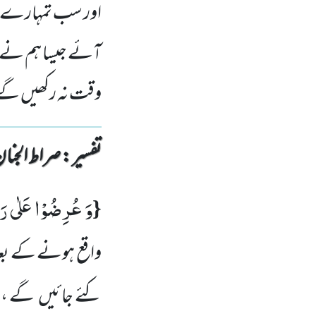
اور سب تمہارے ر
آئے جیسا ہم نے تمہی
وقت نہ رکھیں گ
تفسیر : ‎صراط الجنان
وَ عُرِضُوْا عَلٰى رَ
{
واقع ہونے کے بع
کئے جائیں
گے ، ہ