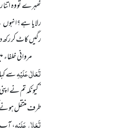
ٹھہرے تو وہ اتنا 
رلایا ہے؟انہوں
ن
رگیں
کاٹ کر رکھ د
مروانی خلفاء م
تَعَالٰی عَلَیْہِ
سے کہا 
’’کیونکہ تم نے اپنی 
طرف منتقل ہونے ک
تَعَالٰی
عَلَیْہِ
، آپ 