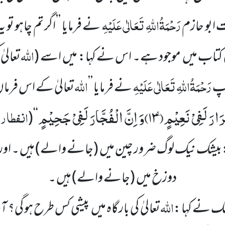
رَحْمَۃُاللّٰہِ تَعَالٰی عَلَیْہِ
رت
ابو حازم
نے فرمایا ’’اگر تم چاہو تو 
اللّٰہ
ی کتاب میں
موجود ہے۔ اس نے
کہا: میں
اسے
(
تعالیٰ
رَحْمَۃُاللّٰہِ تَعَالٰی عَلَیْہِ
اللّٰہ
آپ
نے فرمایا ’’
تعالیٰ کے اس فرما
رَارَ لَفِیْ نَعِیْمٍۚ(
۱۳)
وَ اِنَّ الْفُجَّارَ لَفِیْ جَحِیْمٍ
انفطار
۴
(
‘‘
بیشک نیک لوگ ضرور چین میں
(جانے والے)
ہیں ۔ اور
دوزخ میں
(جانے والے)
ہیں ۔
اللّٰہ
لک نے کہا :
تعالیٰ کی بارگاہ میں
پیشی کس طرح ہو گی؟ ا