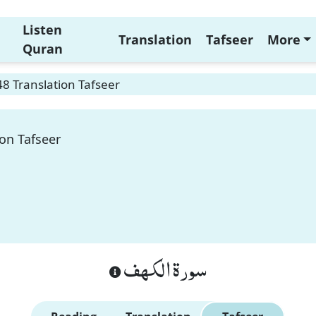
Listen
Translation
Tafseer
More
Quran
48 Translation Tafseer
ion Tafseer
سورة الكهف