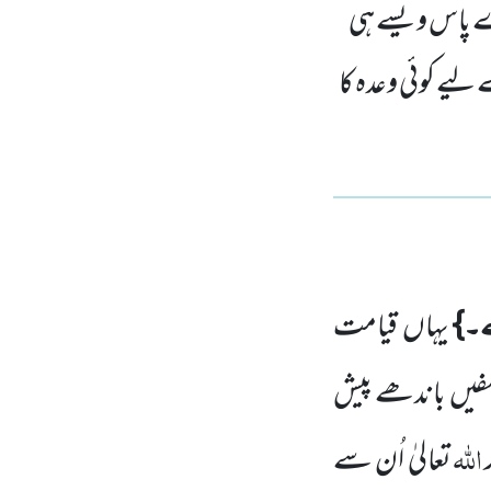
ے پاس ویسے ہی
ے لیے کوئی وعدہ کا
۔}
یہاں
قیامت
فیں
باندھے پیش
اللّٰہ
تعالیٰ اُن سے