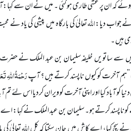
روئے کہ ان پر غشی طاری ہو گئی ۔ میں
نے ان سے کہا:آ
اللّٰہ
ے جواب دیا:
تعالیٰ کی بارگاہ میں
پیشی کی یاد نے مح
ی ہیں ۔
یں
سے ساتویں
خلیفہ سلیمان بن عبد الملک نے حضرت ا
رَحْمَۃُاللّٰہِ تَعَ
’’ہم
آخرت کو کیوں
ناپسند کرتے ہیں ؟ آپ
دنیا کو آباد کیا اور اپنی آخرت کو ویران
کر دیااس لئے تم آ
و ناپسند کرتے ہو۔ سلیمان بن عبد الملک نے کہا: اے ا
اللّٰہ
نے سچ کہا، اے کاش میں
جان سکتا کہ کل
تعالیٰ کی ب