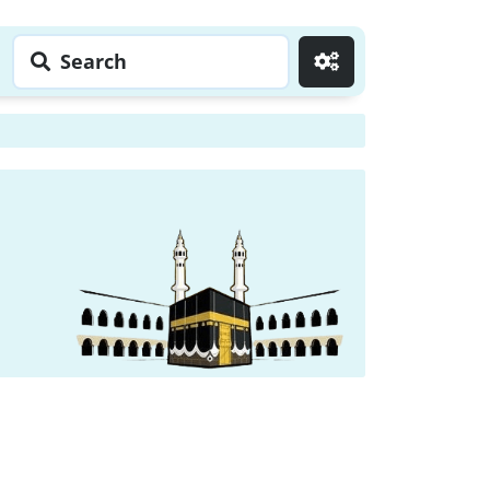
Search
Go