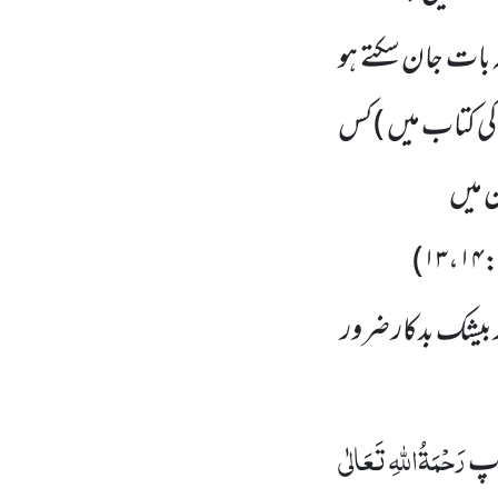
یہ بات جان سکتے ہو
 کی کتاب میں )
کس
ن میں
)
:۱۳،۱
 بیشک بدکار ضرور
رَحْمَۃُاللّٰہِ تَعَالٰی
ٓپ