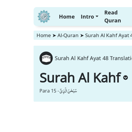
Read
Home
Intro
Quran
Home
➤
Al-Quran
➤
Surah Al Kahf Ayat 
Surah Al Kahf Ayat 48 Translat
Surah Al Kahf
سُبْحٰنَ الَّذِیْۤ
Para 15 -