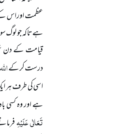
عظمت اوراس کے ق
ہے تاکہ جو لوگ سو
قیامت کے دن نجا
اللّٰہ
درست کر کے
ت
اسی کی طرف ہر ایک 
ہے اور وہ کسی ب
تَعَالٰی عَلَیْہِ
فرماتے