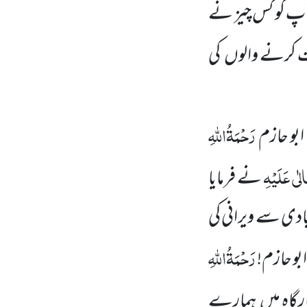
پ کو کس چیز نے
بت کرنے والوں
کی
رَحْمَۃُاللّٰہِ
بو حازم
الٰی عَلَیْہِ
نے فرمایا
بادی سے ویرانی کی
رَحْمَۃُاللّٰہِ
بو حازم!
ارگاہ میں
ہمارے