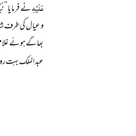
عَلَیْہِ
نے فرمایا ’’
و عیال کی طرف ش
بھاگے ہوئے غلام ک
عبد الملک بہت رو