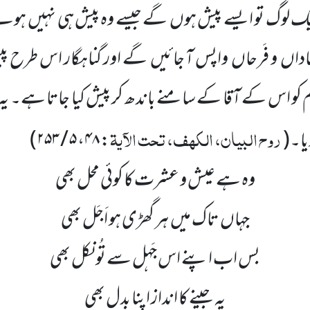
نیک لوگ تو ایسے پیش ہوں
گے جیسے وہ پیش ہی نہیں
ہوئے 
اداں
و فَرحاں
واپس آ جائیں
گے اور
گناہگار اس طرح پ
و اس کے آقا کے سامنے باندھ کر پیش کیا جاتا ہے۔ یہ 
روح البیان، الکھف، تحت الآیۃ
یا۔
(
: ۴۸، ۵ / ۲۵۳
)
وہ ہے عیش و عشرت کا کوئی محل بھی
جہاں تاک میں ہر گھڑی ہو اَجَل بھی
بس اب اپنے اس جَہل سے تُو نکل بھی
یہ جینے کا انداز اپنا بدل بھی