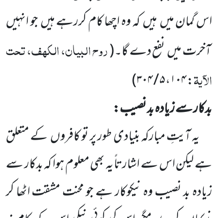
اس گمان میں ہیں کہ وہ اچھا کام کررہے ہیں جو انہیں
روح البیان، الکہف، تحت
آخرت میں نفع دے گا۔
(
الآیۃ
)
۵ / ۳۰۴
،
۱۰۴
:
بدکار سے زیادہ بد نصیب:
یہ آیتِ مبارکہ بنیادی طور پر تو کافروں کے متعلق
ہے لیکن اس سے اشارتاً یہ بھی معلوم ہوا کہ بدکار سے
زیادہ بد نصیب وہ نیکوکار ہے جو محنت مشقت اٹھا کر