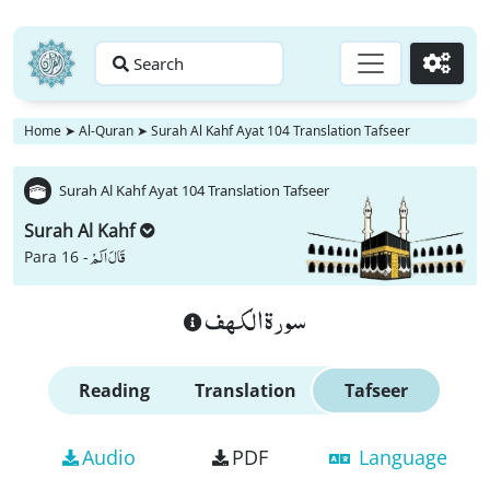
Search
Go
Home
➤
Al-Quran
➤
Surah Al Kahf Ayat 104 Translation Tafseer
Surah Al Kahf Ayat 104 Translation Tafseer
Surah Al Kahf
قَالَ اَلَمْ
Para 16 -
سورة الكهف
Reading
Translation
Tafseer
Audio
PDF
Language