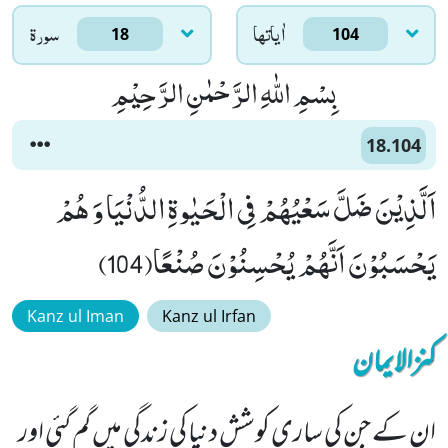
اٰياتها
سورۃ
18
104
بِسْمِ اللّٰهِ الرَّحْمٰنِ الرَّحِیْمِ
18.104
اَلَّذِیْنَ ضَلَّ سَعْیُهُمْ فِی الْحَیٰوةِ الدُّنْیَا وَ هُمْ
یَحْسَبُوْنَ اَنَّهُمْ یُحْسِنُوْنَ صُنْعًا(104)
Kanz ul Iman
Kanz ul Irfan
کنزالایمان
ان کے جن کی ساری کوشش دنیا کی زندگی میں گم گئی اور