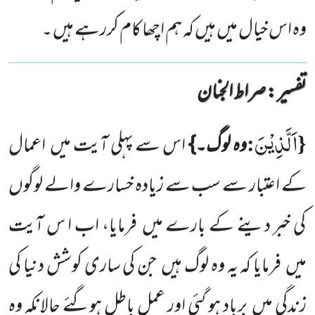
وہ اس خیال میں ہیں کہ ہم اچھا کام کررہے ہیں ۔
تفسیر : ‎صراط الجنان
اَلَّذِیْنَ
:
{
وہ لوگ۔}
اس سے پہلی آیت میں اعمال
کے اعتبار سے سب سے زیادہ خسارے والے لوگوں
کی خبر دینے کے بارے میں فرمایا، اب ا س آیت
میں فرمایا کہ یہ وہ لوگ ہیں جن کی ساری کوشش دنیا کی
زندگی میں برباد ہو گئی اور عمل باطل ہوگئے حالانکہ وہ