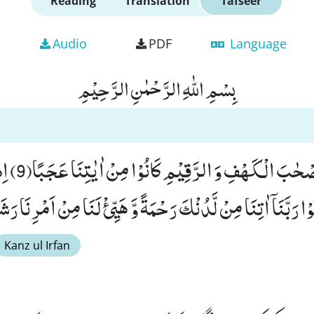
Reading
Translation
Tafseer
Audio
PDF
Language
بِسْمِ اللّٰهِ الرَّحْمٰنِ الرَّحِیْمِ
اَمْ حَسِبْتَ اَنَّ
 رَبَّنَاۤ اٰتِنَا مِنْ لَّدُنْكَ رَحْمَةً وَّ هَیِّئْ لَنَا مِنْ اَمْرِنَا رَشَد
Kanz ul Irfan