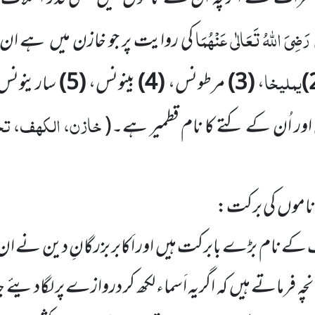
رَضِیَ اللّٰہُ تَعَالٰی عَنْہُمَا
کی روایت پر جو خازن میں ہے ان 
یملیخا
،
(3)
مرطونس،
(4)
بینونس،
(5)
سارینونس
خازن، الکھف، تحت
اور اُن کے کتے کا نام قطمیر ہے۔
(
اموں کی برکت:
 کے نام بڑے بابرکت ہیں اور اَکابر بزرگانِ دین نے ا
نچہ فرماتے ہیں کہ اگریہ اَسماء لکھ کر دروازے پر لگادیئے 