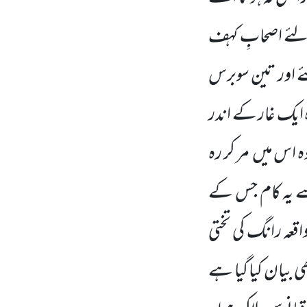
ے لئے اصحابِ کہف
ے اور تین سوبرس
 ایک غار کے اندر
وہ اس میں مر کر رہ
سے یہ کام جس کے
قعہ رانگ کی تختی
بھی بیان کیا گیا ہے