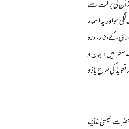
از اُن کی برکت سے
 ہو اور یہ اسماء
ری کے بخار، دردِ
 سفر میں ، جان و
عویذ کی طرح بازو
عَلَیْہِ
 حضرت عیسیٰ