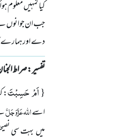
کیا تمہیں معلوم ہ
جب ان جوانوں نے
دے اور ہمارے کام
تفسیر : ‎صراط الجنان
اَمْ حَسِبْتَ
{
: ک
اللّٰہ
عَزَّوَجَلَّ
اسے
نے
میں بہت سی نصیح