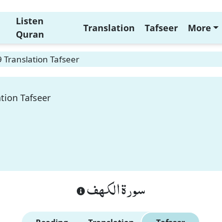
Listen
Translation
Tafseer
More
Quran
9 Translation Tafseer
ation Tafseer
سورة الكهف