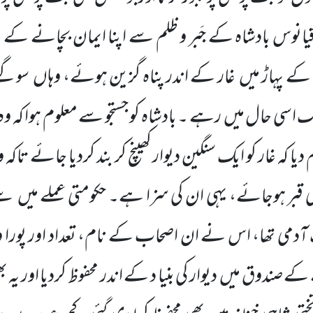
 دقیانوس بادشاہ کے جَبر و ظلم سے اپنا ایمان بچانے ک
ے پہاڑ میں غار کے اندر پناہ گزین ہوئے، وہاں سوگئ
اسی حال میں رہے ۔ بادشاہ کو جستجو سے معلوم ہوا کہ وہ
ا کہ غار کو ایک سنگین دیوار کھینچ کر بند کردیا جائے تاکہ 
کی قبر ہوجائے، یہی ان کی سزا ہے۔ حکومتی عملے میں 
یک آدمی تھا، اس نے ان اصحاب کے نام، تعداد اور پورا وا
بے کے صندوق میں دیوار کی بنیا د کے اندر محفوظ کردیا اور یہ 