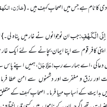
خازن، الکھف،
 وادی کا نام ہے جس میں اصحابِ کہف ہیں ۔
(
 اِلَى الْـكَهْفِ
:
جب ان نوجوانوں نے غار میں پناہ لی۔} ار
نی کافر قوم سے اپنا ایمان بچانے کے لئے ایک غار می
عَزَّوَجَلَّ
میں دعا کی ،اے ہمارے رب!
، ہمیں اپنے پاس س
ت اور رزق و مغفرت اور دشمنوں سے امن عطا فرما
 ہدایت کے اَسباب مہیا فرما۔ اصحابِ کہف کے متعلق ق
رات تھے اگرچہ ان کے ناموں میں کسی قدر اختلا