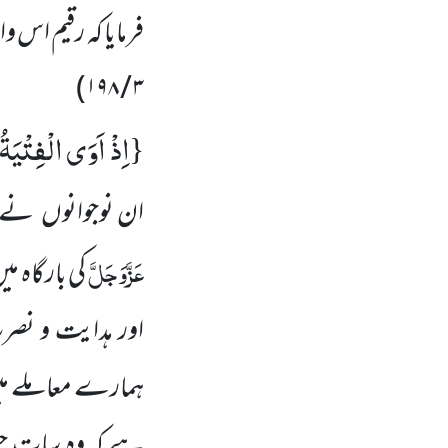
فرمایا کہ رقیم اس
)
۳ / ۱۹۸
اِذْ اَوَى الْفِتْیَةُ
{
ان نوجوانوں نے اپ
عَزَّوَجَلَّ
کی بارگاہ 
اور ہدایت و نصر
ہمارے معاملے میں
ہے کہ وہ سات حض