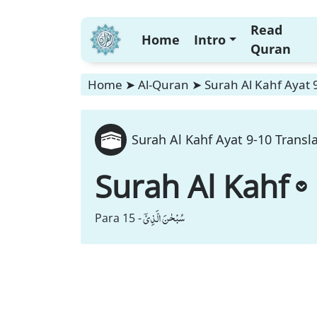
Read
Home
Intro
Quran
Home
➤
Al-Quran
➤
Surah Al Kahf Ayat 
Surah Al Kahf Ayat 9-10 Transl
Surah Al Kahf
سُبْحٰنَ الَّذِیْۤ
Para 15 -