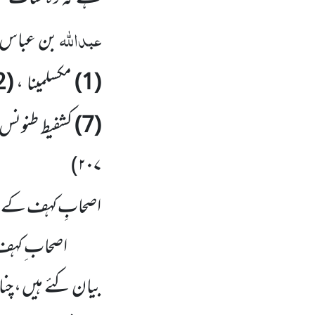
عبداللّٰہ
بن عباس
(1)
مکسلمینا ،
(2)
(7)
کشفیط طنونس 
)
۲۰۷
اصحابِ کہف کے ن
اصحاب ِ کہف
بیان کئے ہیں ، چنا