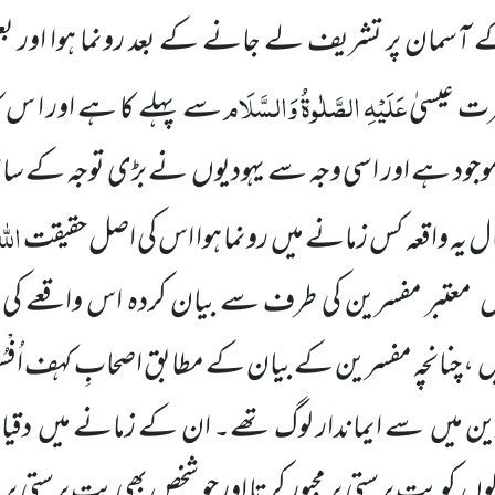
 آسمان پر تشریف لے جانے کے بعد رونما ہوا اور
عَلَیْہِ الصَّلٰوۃُ وَالسَّلَام
رت عیسیٰ
سے پہلے کا ہے اور ا س کا
 موجود ہے اور اسی وجہ سے یہودیوں نے بڑی توجہ کے س
اللّٰ
ال یہ واقعہ کس زمانے میں رونما ہوا اس کی اصل حقیقت
اں معتبر مفسرین کی طرف سے بیان کردہ اس واقعے کی
ں ، چنانچہ مفسرین کے بیان کے مطابق اصحابِ کہف اُفْس
ین میں سے ایماندار لوگ تھے۔ ان کے زمانے میں دقیان
لوگوں کو بت پرستی پر مجبور کرتا اورجو شخص بھی بت پرستی پ