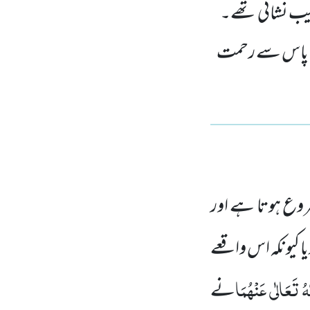
عجیب نشانی تھے۔
ے پاس سے رحمت
شروع ہوتا ہے اور
 کیونکہ اس واقعے
ہُ تَعَالٰی عَنْہُمَا
نے