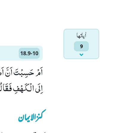
اٰياتها
9
18.9-10
اِلَى الْـكَهْفِ فَقَالُوْا
کنزالایمان