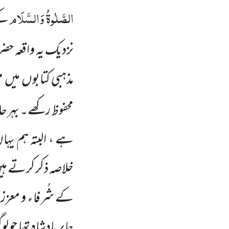
الصَّلٰوۃُ وَالسَّلَام
کے
نزدیک یہ واقعہ حض
مذہبی کتابوں میں
محفوظ رکھے۔ بہر ح
ہے ، البتہ ہم یہ
خلاصہ ذکر کرتے ہی
کے شُرفاء و معزز
جابر بادشاہ تھا جو 