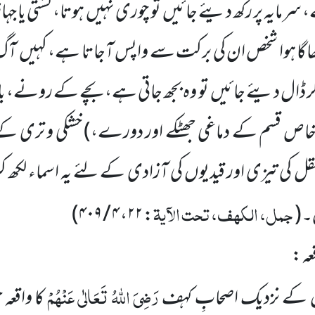
سرمایہ پر رکھ دیئے جائیں تو چوری نہیں ہوتا، کشتی یا جہ
اگا ہوا شخص ان کی برکت سے واپس آجاتا ہے، کہیں آگ لگی
ڈال دیئے جائیں تو وہ بجھ جاتی ہے، بچے کے رونے، با
اص قسم کے دماغی جھٹکے اور دورے،)
خشکی و تری کے
 کی تیزی اور قیدیوں کی آزادی کے لئے یہ اسماء لکھ کرت
جمل، الکھف، تحت الآیۃ
۔
(
:
۲۲
،
۴ / ۴۰۹
)
ہ :
رَضِیَ اللّٰہُ تَعَالٰی عَنْہُمْ
ن کے نزدیک اصحابِ کہف
کا واقعہ