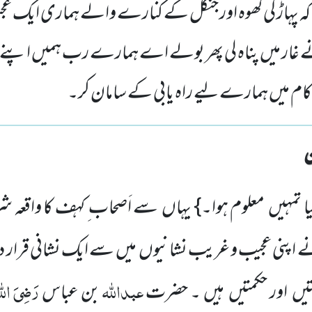
وا کہ پہاڑ کی کھوہ اور جنگل کے کنارے والے ہماری ایک 
 غار میں پناہ لی پھر بولے اے ہمارے رب ہمیں اپن
 میں ہمارے لیے راہ یابی کے سامان کر۔
یا تمہیں معلوم ہوا۔} یہاں سے اَصحاب ِ کہف کا واقعہ 
 اپنی عجیب و غریب نشانیوں میں سے ایک نشانی قرار دیا
عبداللّٰہ
رَضِیَ اللّٰ
تیں اور حکمتیں ہیں ۔ حضرت
بن عباس