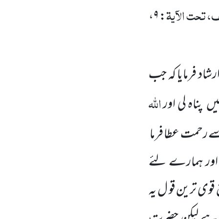
 تحت الآیۃ
،
۹
:
شاد فرمایا کہ جب
اللّٰہ
ں پناہ لی اور
ے رحمت عطا فرما
 اور ہمارے لئے
وی ترین قو ل یہ
ف ہے لیکن حضرت