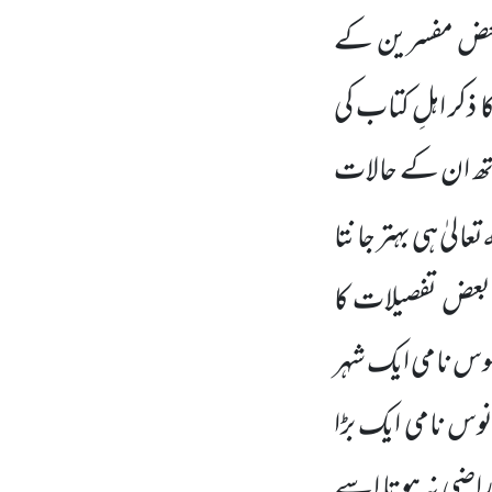
 بعض مفسرین کے
 ذکر اہلِ کتاب کی
اتھ ان کے حالات
ہ
تعالیٰ ہی بہتر جانتا
 بعض تفصیلات کا
ُوس نامی ایک شہر
وس نامی ایک بڑا
ر راضی نہ ہوتا اسے