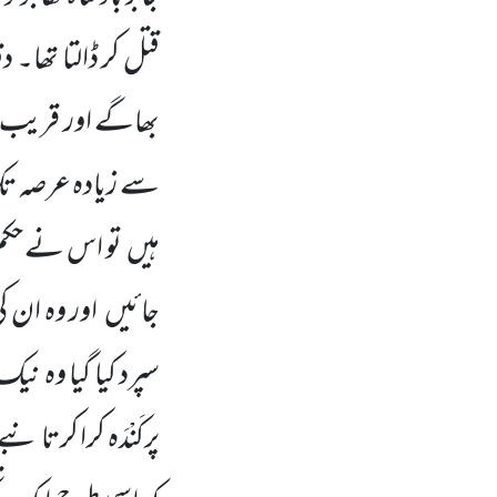
قتل کر ڈالتا تھا۔
بھاگے اور قریب ک
سے زیادہ عرصہ تک 
ہیں تو اس نے حکم دی
جائیں اور وہ ان 
سپرد کیا گیا وہ ن
پرکَنْدَہ کرا کرتا ن