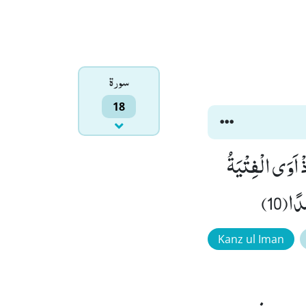
سورۃ
18
 اَصْحٰبَ الْـكَهْفِ وَ الرَّقِیْمِ كَانُوْا مِنْ اٰیٰتِنَا عَجَبًا(9) اِذْ اَوَى الْفِتْیَةُ
ًا(10)
Kanz ul Iman