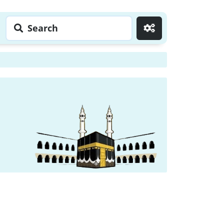
Search
Go