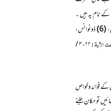
کے نام یہ ہیں ۔
،
(6)
ذونوانس،
 الآیۃ
۳ /
،
۲۲
:
ن کے فوائد وخواص
جائیں تو مکان جلنے