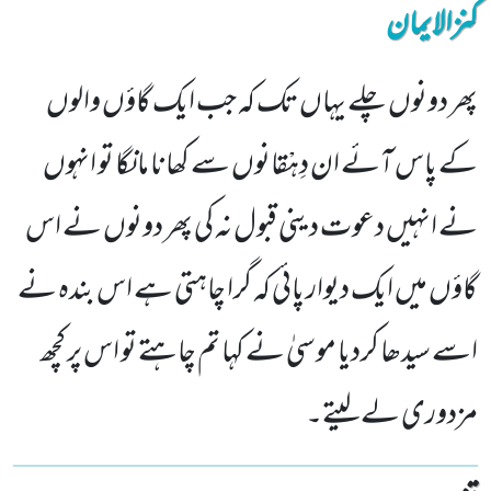
کنزالایمان
پھر دونوں چلے یہاں تک کہ جب ایک گاؤں والوں
کے پاس آئے ان دِہْقانوں سے کھانا مانگا تو انہوں
نے انہیں دعوت دینی قبول نہ کی پھر دونوں نے اس
گاؤں میں ایک دیوار پائی کہ گرا چاہتی ہے اس بندہ نے
اسے سیدھا کردیا موسیٰ نے کہا تم چاہتے تو اس پر کچھ
مزدوری لے لیتے۔