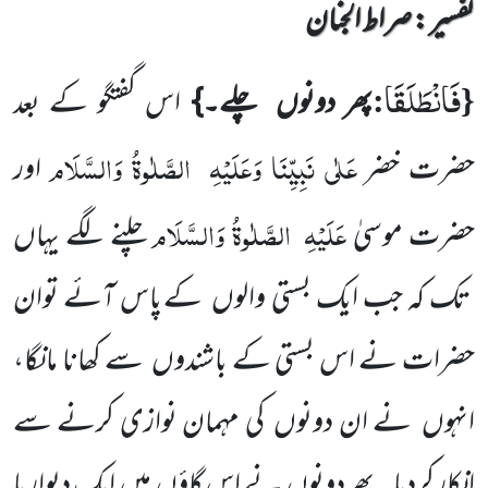
تفسیر : ‎صراط الجنان
فَانْطَلَقَا
:
{
پھر دونوں
چلے۔}
اس گفتگو کے بعد
عَلٰی نَبِیِّنَا وَعَلَیْہِ
الصَّلٰوۃُ وَالسَّلَام
حضرت خضر
اور
عَلَیْہِ
الصَّلٰوۃُ وَالسَّلَام
حضرت موسیٰ
چلنے لگے یہاں
تک کہ جب ایک بستی والوں
کے پاس آئے توان
حضرات نے اس بستی کے باشندوں
سے کھانا مانگا،
انہوں
نے ان دونوں
کی مہمان نوازی کرنے سے
انکار کردیا۔ پھر دونوں
نے اس گاؤں
میں
ایک دیوار پا