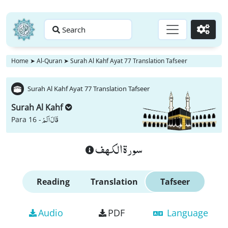
Search
Go
Home
➤
Al-Quran
➤
Surah Al Kahf Ayat 77 Translation Tafseer
Surah Al Kahf Ayat 77 Translation Tafseer
Surah Al Kahf
قَالَ اَلَمْ
Para 16 -
سورة الكهف
Reading
Translation
Tafseer
Audio
PDF
Language