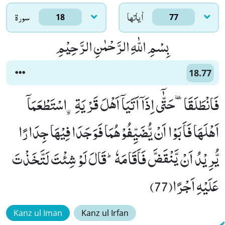
اٰياتها
سورۃ
18
77
بِسْمِ اللّٰهِ الرَّحْمٰنِ الرَّحِیْمِ
18.77
فَانْطَلَقَاٙ-حَتّٰۤى اِذَاۤ اَتَیَاۤ اَهْلَ قَرْیَةِ-ﹰاسْتَطْعَمَاۤ
اَهْلَهَا فَاَبَوْا اَنْ یُّضَیِّفُوْهُمَا فَوَجَدَا فِیْهَا جِدَارًا
یُّرِیْدُ اَنْ یَّنْقَضَّ فَاَقَامَهٗؕ-قَالَ لَوْ شِئْتَ لَتَّخَذْتَ
عَلَیْهِ اَجْرًا(77)
Kanz ul Iman
Kanz ul Irfan