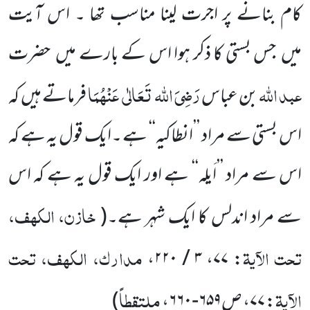
کام بنانے پر اجرت لینا مناسب
تھا ۔ اس آیت
میں
جس بستی کا ذکر ہوا اس کے بارے میں
حضرت
عبد اللہ
رَضِیَ اللہ
تَعَالٰی
عَنْہُمَا
بن عباس
فرماتے ہیں
کہ
اس بستی سے مراد ’’انطاکیہ‘‘ ہے ۔ایک قول یہ ہے کہ
اس سے مراد ’’اَیلہ‘‘ ہے اور ایک قول یہ ہے کہ اس
خازن، الکہف،
سے مراد اندلس کا ایک شہر ہے۔
(
تحت الآیۃ
مدارک، الکہف، تحت
: ۷۷، ۳ / ۲۲۰،
الآیۃ
ملتقطاً
: ۷۷، ص۶۵۹-۶۶۰،
)