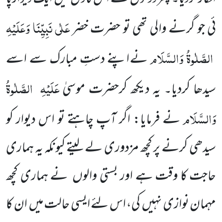
عَلٰی نَبِیِّنَا وَعَلَیْہِ
ئی جو گرنے والی تھی تو حضرت خضر
الصَّلٰوۃُ وَالسَّلَام
نے اپنے دستِ مبارک سے اسے
عَلَیْہِ
الصَّلٰوۃُ
سیدھا کردیا۔ یہ دیکھ کرحضرت موسیٰ
وَالسَّلَام
نے فرمایا: اگر آپ چاہتے تو اس دیوار کو
سیدھی کرنے پر کچھ مزدوری لے لیتے کیونکہ یہ ہماری
حاجت کا
وقت ہے اور بستی والوں
نے ہماری کچھ
مہمان نوازی نہیں
کی، اس لئے ایسی حالت میں
ان کا