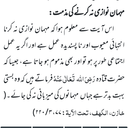
مہمان نوازی نہ کرنے کی مذمت:
اس آیت سے معلوم ہوا کہ مہمان نوازی نہ کرنا
انتہائی معیوب اور نا پسندیدہ عمل ہے اور اگر یہ عمل
اجتماعی طور پر ہو تو اور بھی مذموم ہو جاتا ہے، جیسا کہ
رَضِیَ اللہ
تَعَالٰی عَنْہُ
حضرت قتادہ
فرماتے ہیں
کہ وہ بستی
بہت بدتر ہے جہاں
مہمانوں کی میزبانی نہ کی جائے۔
(
خازن، الکہف، تحت الآیۃ
)
: ۷۷، ۳ / ۲۲۰