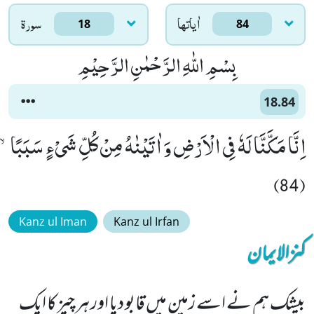
اٰياتها
سورۃ
18
84
بِسْمِ اللّٰهِ الرَّحْمٰنِ الرَّحِیْمِ
18.84
اِنَّا مَكَّنَّا لَهٗ فِی الْاَرْضِ وَ اٰتَیْنٰهُ مِنْ كُلِّ شَیْءٍ سَبَبًاۙ
(84)
Kanz ul Iman
Kanz ul Irfan
کنزالایمان
بیشک ہم نے اسے زمین میں قابو دیا اور ہر چیز کا ایک