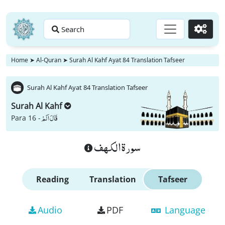
Search
Go
Home
➤
Al-Quran
➤
Surah Al Kahf Ayat 84 Translation Tafseer
Surah Al Kahf Ayat 84 Translation Tafseer
Surah Al Kahf
قَالَ اَلَمْ
Para 16 -
سورة الكهف
Reading
Translation
Tafseer
Audio
PDF
Language