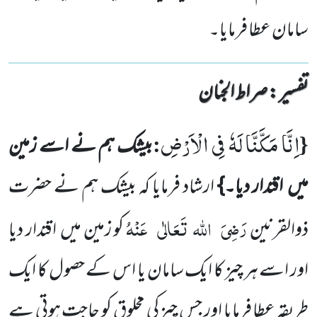
سامان عطا فرمایا۔
تفسیر : ‎صراط الجنان
اِنَّا مَكَّنَّا لَهٗ فِی الْاَرْضِ
:
{
بیشک ہم نے اسے زمین
میں
اقتدار دیا۔}
ارشاد فرمایا کہ بیشک ہم نے حضرت
رَضِیَ
اللہ
تَعَالٰی
عَنْہُ
ذوالقرنین
کو زمین میں
اقتدار دیا
اور اسے ہر چیز کا ایک سامان یا اس کے حصول کا ایک
طریقہ عطا فرمایا
اور جس چیز کی
مخلوق کو حاجت ہوتی ہے