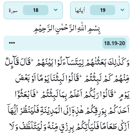
اٰياتها
سورۃ
18
19
بِسْمِ اللّٰهِ الرَّحْمٰنِ الرَّحِیْمِ
18.19-20
وَ كَذٰلِكَ بَعَثْنٰهُمْ لِیَتَسَآءَلُوْا بَیْنَهُمْؕ-قَالَ قَآىٕلٌ
مِّنْهُمْ كَمْ لَبِثْتُمْؕ-قَالُوْا لَبِثْنَا یَوْمًا اَوْ بَعْضَ
یَوْمٍؕ-قَالُوْا رَبُّكُمْ اَعْلَمُ بِمَا لَبِثْتُمْؕ-فَابْعَثُوْۤا
اَحَدَكُمْ بِوَرِقِكُمْ هٰذِهٖۤ اِلَى الْمَدِیْنَةِ فَلْیَنْظُرْ اَیُّهَاۤ
اَزْكٰى طَعَامًا فَلْیَاْتِكُمْ بِرِزْقٍ مِّنْهُ وَ لْیَتَؔلَطَّفْ وَ لَا