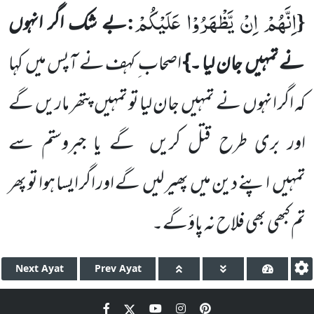
اِنَّهُمْ اِنْ یَّظْهَرُوْا عَلَیْكُمْ
:
{
بے شک اگر انہوں
نے تمہیں
جان لیا ۔}
اصحاب ِ کہف نے آپس میں
کہا
کہ اگر انہوں
نے تمہیں
جان لیا تو تمہیں
پتھر ماریں
گے
اور بری طرح قتل کریں
گے یا جبروستم سے
تمہیں
اپنے دین میں
پھیر لیں
گے اور اگر ایسا ہوا تو پھر
تم کبھی بھی فلاح نہ پاؤگے۔
Next
Ayat
Prev
Ayat