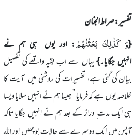
تفسیر : ‎صراط الجنان
وَ كَذٰلِكَ بَعَثْنٰهُمْ
{
: اور یوں
ہی ہم نے
انہیں
جگایا۔}
یہاں
سے اب بقیہ واقعے کی تفصیل
بیان کی گئی ہے، تفسیرات کی روشنی میں
آیت کا
خلاصہ یوں
ہے کہ فرمایا ’’ جیسا ہم نے انہیں
سلایا ویسا
ہی ایک مدت ِ دراز کے بعد ہم نے انہیں
جگایا تاکہ
اللّٰہ
آپس میں
ایک دوسرے سے حالات پوچھیں
اور