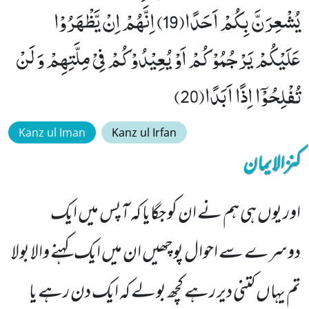
یُشْعِرَنَّ بِكُمْ اَحَدًا(19) اِنَّهُمْ اِنْ یَّظْهَرُوْا
عَلَیْكُمْ یَرْجُمُوْكُمْ اَوْ یُعِیْدُوْكُمْ فِیْ مِلَّتِهِمْ وَ لَنْ
تُفْلِحُوْۤا اِذًا اَبَدًا(20)
Kanz ul Iman
Kanz ul Irfan
کنزالایمان
اور یوں ہی ہم نے ان کو جگایا کہ آپس میں ایک
دوسرے سے احوال پوچھیں ان میں ایک کہنے والا بولا
تم یہاں کتنی دیر رہے کچھ بولے کہ ایک دن رہے یا