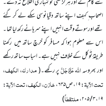
سے کام لے اور ہرگز کسی کو تمہاری اطلاع نہ دے۔
اصحاب ِ کہف اپنے ساتھ دقیانوسی سکے لے کر گئے
تھے اورسوتے وقت انہیں
اپنے سرہانے رکھ لیا تھا ۔
اس سے معلوم ہوا کہ مسافر کو خرچ ساتھ میں
رکھنا
طریقۂ تَو کل کے خلاف نہیں
ہے۔ اسباب ساتھ رکھے
اللّٰہ
عَزَّوَجَلَّ
مدارک، الکھف،
اور بھروسہ
پر رکھے۔
(
تحت الآیۃ
خازن، الکھف، تحت الآیۃ
: ۱۹، ص۶۴۵،
:
ملتقطاً
)
۱۹، ۳ / ۲۰۵،