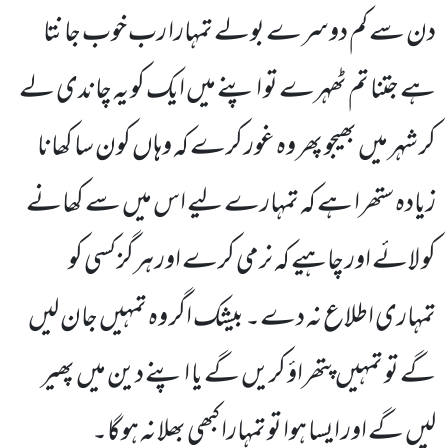
دن سے کم دوسرے بولے تمہارا رب خوب جانتا
ہے جتنا تم ٹھہرے تو اپنے میں ایک کو یہ چاندی لے
کر شہر میں بھیجو پھر وہ غور کرے کہ وہاں کون سا کھانا
زیادہ ستھرا ہے کہ تمہارے لیے اس میں سے کھانے
کو لائے اور چاہیے کہ نرمی کرے اور ہرگز کسی کو
تمہاری اطلاع نہ دے۔ بیشک اگر وہ تمہیں جان لیں
گے تو تمہیں پتھراؤ کریں گے یا اپنے دین میں پھیر
لیں گے اور ایسا ہوا تو تمہارا کبھی بھلا نہ ہوگا۔