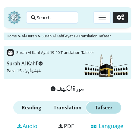
Search
Go
Home
➤
Al-Quran
➤
Surah Al Kahf Ayat 19 Translation Tafseer
Surah Al Kahf Ayat 19-20 Translation Tafseer
Surah Al Kahf
سُبْحٰنَ الَّذِیْۤ
Para 15 -
سورة الكهف
Reading
Translation
Tafseer
Audio
PDF
Language