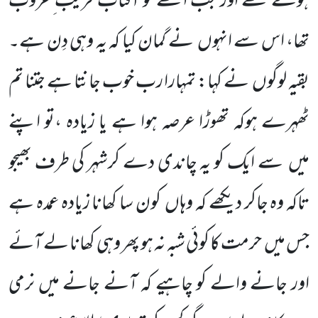
ہوئے تھے اور جب اُٹھے تو آفتاب قریب ِغروب
تھا، اس سے انہوں
نے گمان کیا کہ یہ وہی دِن ہے۔
بقیہ لوگوں
نے کہا: تمہارا رب خوب جانتا ہے جتنا تم
ٹھہرے ہوکہ تھوڑا
عرصہ ہوا ہے یا زیادہ ،تو اپنے
میں
سے ایک کو یہ چاندی دے کرشہر کی طرف بھیجو
تاکہ وہ جاکر دیکھے کہ وہاں
کون سا کھانا زیادہ
عمدہ ہے
جس میں
حرمت کا کوئی شبہ نہ ہو پھر وہی کھانا لے آئے
اور جانے والے کو چاہیے کہ آنے جانے میں نرمی