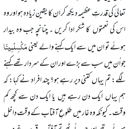
تعالیٰ کی قدرتِ عظیمہ دیکھ کر ان کا یقین زیادہ ہو اور وہ
اس کی
نعمتوں
کا شکر ادا کریں ۔ چنانچہ جب وہ بیدار
مَکْسِلْمِینَا
ہوئے تو ان میں
سے ایک کہنے والے یعنی
جو اُن میں
سب
سے بڑے اور ان کے سردارتھے کہنے
لگے: تم یہاں
کتنی دیر رہے ہو؟ چند افراد نے کہا: کہ
ہم یہاں
ایک دن رہے ہیں
یا ایک دن سے کچھ کم
وقت۔ کیونکہ وہ غار میں
طلوعِ آفتاب کے وقت داخل