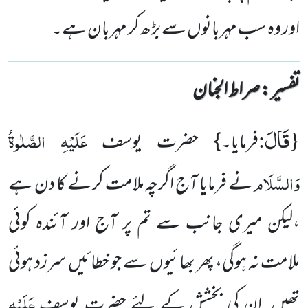
اور وہ سب مہربانوں سے بڑھ کر مہربان ہے۔
تفسیر : ‎صراط الجنان
قَالَ
{
:
عَلَیْہِ الصَّلٰوۃُ
فرمایا۔} حضرت یوسف
وَالسَّلَام
نے فرمایا آج اگرچہ ملامت کرنے کا دن ہے
،لیکن میری جانب سے تم پر آج اور آئندہ کوئی
ملامت نہ ہوگی، پھر بھائیوں سے جو خطائیں سرزد ہوئی
عَلَیْہِ
تھیں ان کی بخشش کے لئے حضرت یوسف