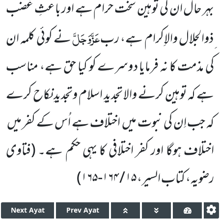
بہر حال ان کی توہین سخت حرام ہے اور باعثِ غضب
عَزَّوَجَلَّ
ِذوالجلال والاِکرام ہے، رب
نے کوئی کلمہ ان
کی مذمت کا نہ فرمایا دوسرے کو کیا حق ہے، مناسب
ہے کہ توہین کرنے والا تجدیدِ اسلام وتجدیدِ نکاح کرے
کہ جب اِن کی نبوت میں اختلاف ہے اُس کے کفر میں
اختلاف ہوگا اور کفر اختلافی کا یہی حکم ہے۔
(فتاوی
رضویہ، کتاب السیر،
۱۵ / ۱۶۴-۱۶۵
)
Next
Ayat
Prev
Ayat