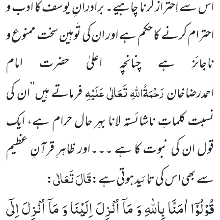
اس سے اِحتراز کرنا چاہیے۔ برادرانِ یوسف کا ادب و
احترام کرنے کا حکم ہے اور ان کی تَوہین سخت ممنوع و
ناجائز ہے چنانچہ اعلیٰ حضرت امام
رَحْمَۃُاللّٰہِ تَعَالٰی عَلَیْہِ
احمدرضاخان
فرماتے ہیں’’ان کی
نسبت کلماتِ ناشائستہ لانا بہر حال حرام ہے، ایک
قول ان کی نبوت کا ہے ۔۔۔اور ظاہرِ قرآنِ عظیم
قَالَ تَعَالٰی
سے بھی اس کی تائید ہوتی ہے:
:
قُوْلُوْۤا اٰمَنَّا بِاللّٰهِ وَ مَاۤ اُنْزِلَ اِلَیْنَا وَ مَاۤ اُنْزِلَ اِلٰۤى