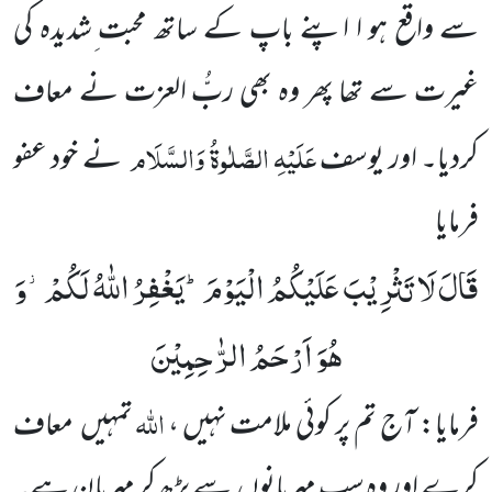
سے واقع ہو ا اپنے باپ کے ساتھ محبت ِشدیدہ کی
غیرت سے تھا پھر وہ بھی ربُّ العزت نے معاف
عَلَیْہِ الصَّلٰوۃُ وَالسَّلَام
کردیا۔ اور یوسف
نے خود عفو
فرمایا
قَالَ لَا تَثْرِیْبَ عَلَیْكُمُ الْیَوْمَؕ-یَغْفِرُ اللّٰهُ لَكُمْ٘-وَ
هُوَ اَرْحَمُ الرّٰحِمِیْنَ
اللّٰہ
فرمایا: آج تم پر کوئی ملامت نہیں ،
تمہیں معاف
کرے اور وہ سب مہربانوں سے بڑھ کر مہربان ہے۔