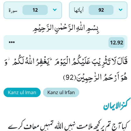
اٰياتها
سورۃ
12
92
بِسْمِ اللّٰهِ الرَّحْمٰنِ الرَّحِیْمِ
12.92
قَالَ لَا تَثْرِیْبَ عَلَیْكُمُ الْیَوْمَؕ-یَغْفِرُ اللّٰهُ لَكُمْ٘-وَ
هُوَ اَرْحَمُ الرّٰحِمِیْنَ(92)
Kanz ul Iman
Kanz ul Irfan
کنزالایمان
کہا آج تم پر کچھ ملامت نہیں اللہ تمہیں معاف کرے