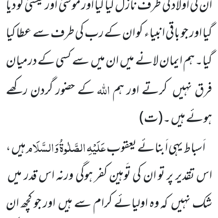
ان کی اولاد کی طرف نازل کیا گیا اور موسیٰ اور عیسیٰ کو دیا
گیا اور جو باقی انبیاء کو ان کے رب کی طرف سے عطا کیا
گیا۔ ہم ایمان لانے میں ان میں سے کسی کے درمیان
اللّٰہ
فرق نہیں کرتے اور ہم
کے حضور گردن رکھے
ہوئے ہیں ۔(ت)
عَلَیْہِ الصَّلٰوۃُ وَالسَّلَام
اَسباط یہی اَبنائے یعقوب
ہیں ،
اس تقدیر پر تو ان کی تَوہین کفر ہوگی ورنہ اس قدر میں
شک نہیں کہ وہ اولیائے کرام سے ہیں اور جو کچھ ان