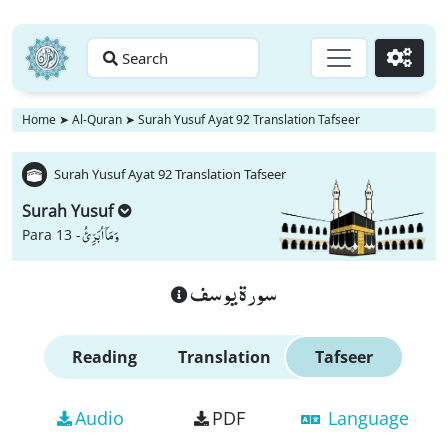
Search
Go
Home
➤
Al-Quran
➤
Surah Yusuf Ayat 92 Translation Tafseer
Surah Yusuf Ayat 92 Translation Tafseer
Surah Yusuf
وَ مَاۤ اُبَرِّئُ
Para 13 -
سورة يوسف
Reading
Translation
Tafseer
Audio
PDF
Language