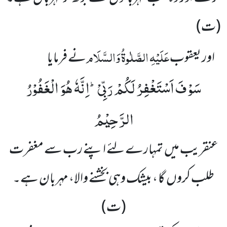
(ت)
عَلَیْہِ الصَّلٰوۃُ وَالسَّلَام
اور یعقوب
نے فرمایا
سَوْفَ اَسْتَغْفِرُ لَكُمْ رَبِّیْؕ-اِنَّهٗ هُوَ الْغَفُوْرُ
الرَّحِیْمُ
عنقریب میں تمہارے لئے اپنے رب سے مغفرت
طلب کروں گا ، بیشک وہی بخشنے والا، مہربان ہے۔
(ت)