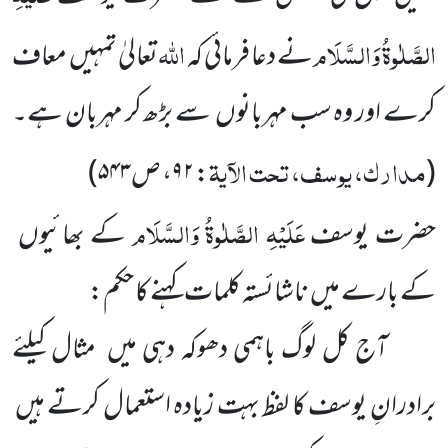
الصَّلٰوۃُ وَالسَّلَام
اللّٰہ
نے دعا فرمائی کہ
تعالیٰ تمہیں معاف
کرے اور وہ سب مہربانوں سے بڑھ کر مہربان ہے۔
مدارک، یوسف، تحت الآیۃ
(
:
۹۲
، ص
۵۴۳
)
عَلَیْہِ الصَّلٰوۃُ وَالسَّلَام
حضرت یوسف
کے بھائیوں
کے بارے میں ناشائستہ کلمات کہنے کا حکم:
آج کل لوگ باہمی دھوکہ دہی میں مثال کیلئے
برادرانِ یوسف کا لفظ بہت زیادہ استعمال کرتے ہیں