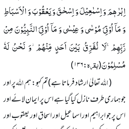
اِبْرٰهٖمَ وَ اِسْمٰعِیْلَ وَ اِسْحٰقَ وَ یَعْقُوْبَ وَ الْاَسْبَاطِ
وَ مَاۤ اُوْتِیَ مُوْسٰى وَ عِیْسٰى وَ مَاۤ اُوْتِیَ النَّبِیُّوْنَ مِنْ
رَّبِّهِمْۚ-لَا نُفَرِّقُ بَیْنَ اَحَدٍ مِّنْهُمْ٘-وَ نَحْنُ لَهٗ
مُسْلِمُوْنَ
بقرہ
)
۱۳۶
:
(
اللّٰہ
اللّٰہ
(
تعالیٰ ارشاد فرماتا ہے)تم کہو: ہم
پر اور
جو ہماری طرف نازل کیا گیا ہے اس پر ایمان لائے اور
اس پر جو ابراہیم اور اسماعیل اور اسحاق اور یعقوب اور