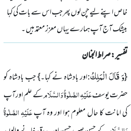
خاص اپنے لیے چن لوں پھر جب اس سے بات کی کہا
بیشک آج آپ ہمارے یہاں معزز معتمد ہیں ۔
تفسیر : ‎صراط الجنان
وَ قَالَ الْمَلِكُ
:
{
اور بادشاہ نے کہا۔} جب بادشاہ کو
عَلَیْہِ الصَّلٰوۃُ وَالسَّلَام
حضرت یوسف
کے علم اورآپ
عَلَیْہِ الصَّلٰوۃُ
کی امانت کا حال معلوم ہوا اور وہ آپ
وَالسَّلَام