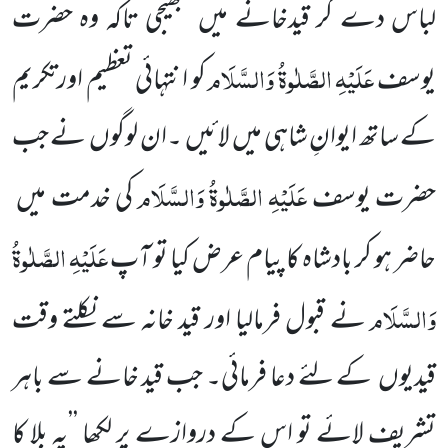
لباس دے کر قیدخانے میں
بھیجی تاکہ وہ حضرت
عَلَیْہِ الصَّلٰوۃُ وَالسَّلَام
یوسف
کو انتہائی تعظیم اورتکریم
کے ساتھ ایوانِ شاہی میں
لائیں
۔ان لوگوں
نے جب
عَلَیْہِ الصَّلٰوۃُ وَالسَّلَام
حضرت یوسف
کی خدمت میں
عَلَیْہِ الصَّلٰوۃُ
حاضر ہو کر بادشاہ کا پیام عرض کیا تو آپ
وَالسَّلَام
نے قبول فرمالیا اور قید خانہ سے نکلتے وقت
قیدیوں
کے لئے دعا فرمائی۔ جب قید خانے سے باہر
تشریف لائے تو اس کے دروازے پر لکھا ’’یہ بلا کا