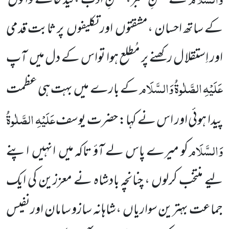
کے حسنِ صبر، حسنِ ادب ،قید خانے والوں
کے ساتھ احسان ،مشقتوں
اور تکلیفوں
پر ثابت قدمی
اور اِستقلا ل رکھنے پر مُطلع ہوا تواس کے دل میں
آپ
عَلَیْہِ الصَّلٰوۃُ وَالسَّلَام
کے بارے میں
بہت ہی عظمت
عَلَیْہِ الصَّلٰوۃُ
پیدا ہوئی اور اس نے کہا: حضرت یوسف
وَالسَّلَام
کو میرے پاس لے آؤ تاکہ میں
انہیں
اپنے
لیے منتخب کرلوں ، چنانچہ بادشاہ نے معززین کی ایک
جماعت بہترین سواریاں
،شاہانہ سازو سامان اورنفیس