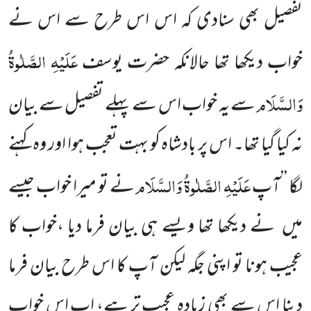
تفصیل بھی سنادی کہ اس اس طرح سے اس نے
عَلَیْہِ الصَّلٰوۃُ
خواب دیکھا تھا حالانکہ حضرت یوسف
وَالسَّلَام
سے یہ خواب اس سے پہلے تفصیل سے بیان
نہ کیا گیا تھا۔ اس پر بادشاہ کو بہت تعجب ہوا اور وہ کہنے
عَلَیْہِ الصَّلٰوۃُ وَالسَّلَام
لگا ’’آپ
نے تو میرا خواب جیسے
میں
نے دیکھا تھا ویسے ہی بیان فرما دیا ،خواب کا
عجیب ہونا تو اپنی جگہ لیکن آپ کا اس طرح بیان فرما
دینا اس سے بھی زیادہ
عجیب تر ہے، اب اس خواب