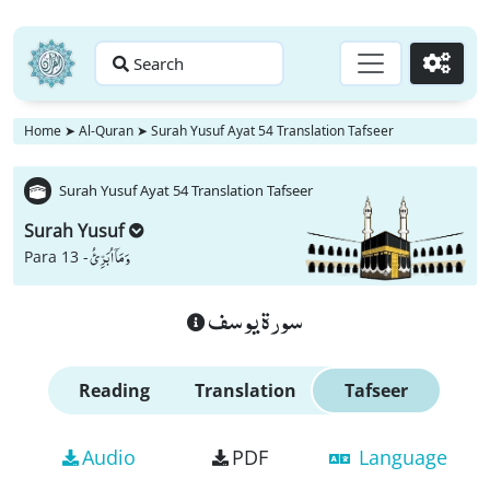
Search
Go
Home
➤
Al-Quran
➤
Surah Yusuf Ayat 54 Translation Tafseer
Surah Yusuf Ayat 54 Translation Tafseer
Surah Yusuf
وَ مَاۤ اُبَرِّئُ
Para 13 -
سورة يوسف
Reading
Translation
Tafseer
Audio
PDF
Language