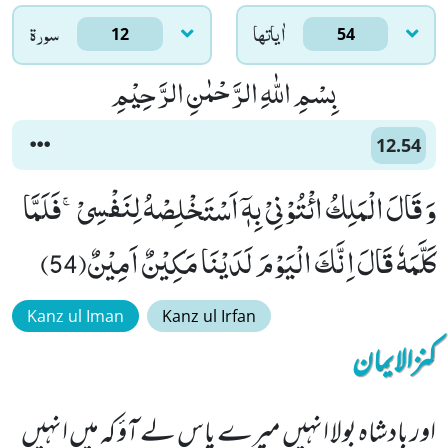
اٰياتها
سورۃ
12
54
بِسْمِ اللّٰهِ الرَّحْمٰنِ الرَّحِیْمِ
12.54
وَ قَالَ الْمَلِكُ ائْتُوْنِیْ بِهٖۤ اَسْتَخْلِصْهُ لِنَفْسِیْۚ-فَلَمَّا
كَلَّمَهٗ قَالَ اِنَّكَ الْیَوْمَ لَدَیْنَا مَكِیْنٌ اَمِیْنٌ(54)
Kanz ul Iman
Kanz ul Irfan
کنزالایمان
اور بادشاہ بولا انہیں میرے پاس لے آؤ کہ میں انہیں