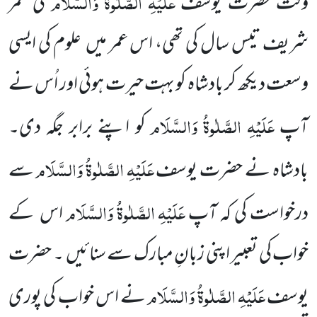
عَلَیْہِ الصَّلٰوۃُ وَالسَّلَام
وقت حضرت یوسف
کی عمر
شریف تیس سال کی تھی، اس عمر میں
علوم کی ایسی
وسعت دیکھ کر بادشاہ کو بہت حیرت ہوئی اور اُس نے
عَلَیْہِ الصَّلٰوۃُ وَالسَّلَام
آپ
کو اپنے
برابر جگہ دی۔
عَلَیْہِ الصَّلٰوۃُ وَالسَّلَام
بادشاہ نے حضرت یوسف
سے
عَلَیْہِ الصَّلٰوۃُ وَالسَّلَام
درخواست کی کہ آپ
اس کے
خواب
کی تعبیر اپنی زبانِ مبارک سے سنائیں
۔ حضرت
عَلَیْہِ الصَّلٰوۃُ وَالسَّلَام
یوسف
نے اس خواب کی پوری