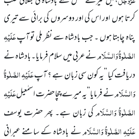
،میں
تیرے فضل سے بادشاہ کی بھلائی طلب
کرتا ہوں
اور اس کی اور دوسروں
کی برائی
سے تیری
عَلَیْہِ
پناہ چاہتا ہوں ۔ جب بادشاہ سے نظر ملی تو آپ
الصَّلٰوۃُ وَا
لسَّلَام
نے عربی میں
سلام فرمایا۔بادشاہ نے
عَلَیْہِ الصَّلٰوۃُ
دریافت
کیا ’’یہ کون سی زبان ہے ؟ آپ
وَالسَّلَام
عَلَیْہِ
نے فرمایا’’یہ میرے چچا حضرت اسمٰعیل
الصَّلٰوۃُ وَالسَّلَام
کی زبان ہے۔ پھر حضرت یوسف
عَلَیْہِ الصَّلٰوۃُ وَالسَّلَام
نے بادشاہ کے سامنے عبرانی