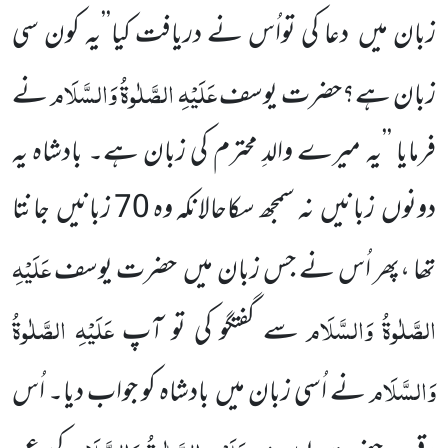
زبان میں
دعا کی تواُس نے دریافت کیا’’یہ کون سی
عَلَیْہِ الصَّلٰوۃُ وَالسَّلَام
زبان ہے؟حضرت یوسف
نے
فرمایا ’’یہ میرے والدِ محترم کی زبان ہے۔ بادشاہ یہ
دونوں
زبانیں
نہ سمجھ سکاحالانکہ وہ
70
زبانیں
جانتا
عَلَیْہِ
تھا ،پھر اُس نے جس زبان میں
حضرت یوسف
الصَّلٰوۃُ وَالسَّلَام
عَلَیْہِ الصَّلٰوۃُ
سے گفتگو کی تو آپ
وَالسَّلَام
نے اُسی زبان میں
بادشاہ کو جواب دیا۔ اُس