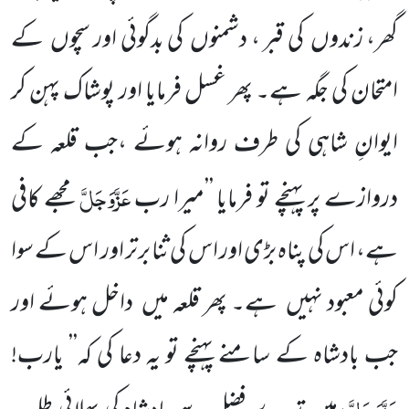
گھر، زندوں
کی قبر ، دشمنوں
کی بدگوئی اور سچوں
کے
امتحان کی جگہ ہے۔ پھر غسل فرمایا اور
پوشاک پہن کر
ایوانِ شاہی کی طرف روانہ ہوئے ،
جب قلعہ کے
عَزَّوَجَلَّ
دروازے پر پہنچے تو فرمایا ’’میرا رب
مجھے کافی
ہے،
اس کی پناہ بڑی اور اس کی ثنا برتر اور اس کے سوا
کوئی معبود نہیں
ہے۔ پھر قلعہ میں
داخل ہوئے اور
جب بادشاہ کے سامنے پہنچے تو یہ دعا کی کہ’’ یارب!
عَزَّوَجَلَّ