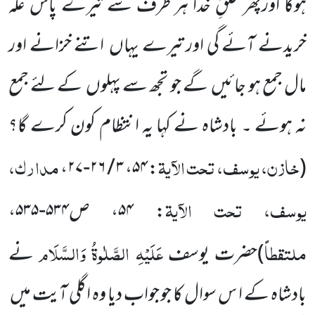
ہوگا اورپھر خلقِ خدا ہر طرف سے تیرے پاس غلہ
خریدنے آئے گی اور تیرے یہاں
اتنے
خزانے اور
مال جمع ہو جائیں
گے جو تجھ سے پہلوں
کے لئے جمع
نہ ہوئے ۔ بادشاہ نے کہا یہ انتظام کون کرے گا؟
خازن، یوسف، تحت الآیۃ
مدارک،
،
۳ / ۲۶-۲۷
،
۵۴
:
(
یوسف، تحت الآیۃ
:
۵۴
، ص
۵۳۴-۵۳۵
،
ملتقطاً
عَلَیْہِ الصَّلٰوۃُ وَالسَّلَام
)
حضرت یوسف
نے
بادشاہ کے ا س سوال کا جو جواب دیا وہ اگلی آیت میں