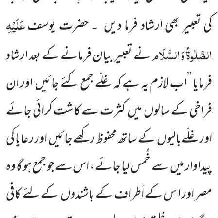
عَلَیْہِ
کی تعبیر بھی ارشاد فرما دیں
۔ حضرت یوسف
الصَّلٰوۃُ وَالسَّلَام
نے تعبیر بیان فرمانے کے بعد
ارشاد
فرمایا ’’اب لازم یہ ہے کہ غلّے جمع کئے جائیں
اور ان
فراخی کے سالوں
میں
کثرت سے کاشت کرائی جائے
اور غلّے
بالیوں
کے ساتھ محفوظ رکھے جائیں
اور رعایا کی
پیداوار میں
سے خُمس لیا جائے، اس سے جو جمع ہوگا وہ
مصر اور ا س کے اَطراف
کے باشندوں
کے لئے کافی