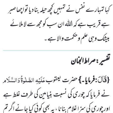
کہا تمہارے نفس نے تمہیں کچھ حیلہ بنا دیا تو اچھا صبر
ہے قریب ہے کہ اللہ ان سب کو مجھ سے لا ملائے
بیشک وہی علم و حکمت والا ہے۔
تفسیر : ‎صراط الجنان
قَالَ
{
:
عَلَیْہِ الصَّلٰوۃُ وَالسَّلَام
فرمایا۔}
حضرت یعقوب
نے فرمایا کہ چوری کی نسبت بنیامین کی طرف غلط ہے
اور چوری کی سزا غلام بنانا ، یہ بھی کوئی کیا جانے اگر تم