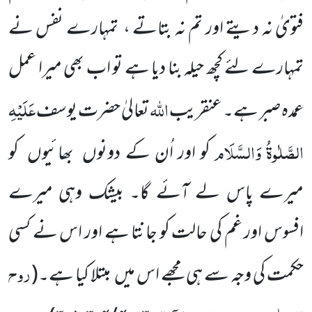
فتویٰ نہ دیتے اور تم نہ بتاتے ،
تمہارے نفس نے
تمہارے لئے کچھ حیلہ بنا دیا ہے تو
اب بھی میرا عمل
اللّٰہ
عَلَیْہِ
عمدہ صبر ہے۔ عنقریب
تعالیٰ حضرت یوسف
الصَّلٰوۃُ وَالسَّلَام
کو اور اُن کے دونوں
بھائیوں
کو
میرے
پاس لے آئے گا۔ بیشک وہی میرے
افسوس اور غم کی حالت کو جانتا ہے اور اس نے کسی
روح
حکمت کی وجہ سے ہی مجھے اس میں
مبتلا کیا ہے۔
(