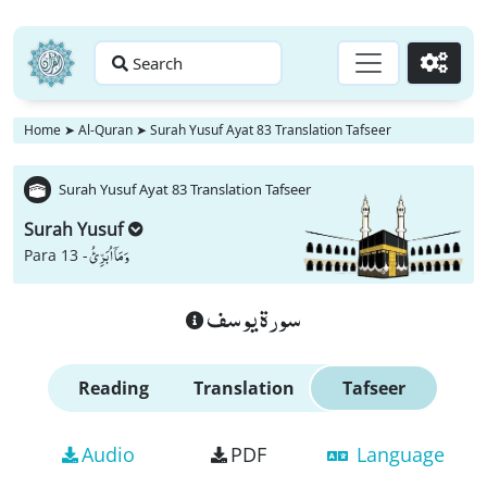
Search
Go
Home
➤
Al-Quran
➤
Surah Yusuf Ayat 83 Translation Tafseer
Surah Yusuf Ayat 83 Translation Tafseer
Surah Yusuf
وَ مَاۤ اُبَرِّئُ
Para 13 -
سورة يوسف
Reading
Translation
Tafseer
Audio
PDF
Language