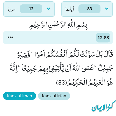
اٰياتها
سورۃ
12
83
بِسْمِ اللّٰهِ الرَّحْمٰنِ الرَّحِیْمِ
12.83
قَالَ بَلْ سَوَّلَتْ لَكُمْ اَنْفُسُكُمْ اَمْرًاؕ-فَصَبْرٌ
جَمِیْلٌؕ-عَسَى اللّٰهُ اَنْ یَّاْتِیَنِیْ بِهِمْ جَمِیْعًاؕ-اِنَّهٗ
هُوَ الْعَلِیْمُ الْحَكِیْمُ(83)
Kanz ul Iman
Kanz ul Irfan
کنزالایمان