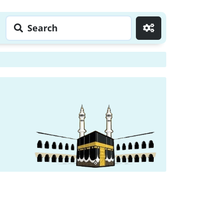
Search
Go