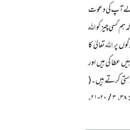
 والے آپ کی دعوت
اللہ
 ہم کسی چیز کو
اللہ
وگوں پر
تعالیٰ کا
یں عطا کی ہیں اور
َرستی کرتے ہیں۔(
:
،
،
۳ / ۲۰-۲۱
۳۸