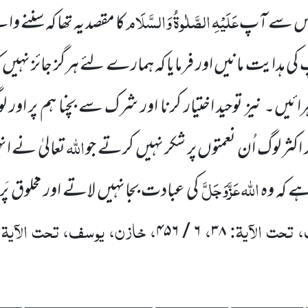
عَلَیْہِ الصَّلٰوۃُ وَالسَّلَام
 اس سے آپ
کا مقصد یہ تھا کہ سننے
ی ہدایت مانیں اور فرمایا کہ ہمارے لئے ہرگز جائز نہیں کہ
رائیں۔ نیز توحید اختیار کرنا اور شرک سے بچنا ہم پر اور ل
اللہ
ثر لوگ اُن نعمتوں پر شکر نہیں کرتے جو
تعالیٰ نے انہ
اللہ
عَزَّوَجَلَّ
ے کہ وہ
کی عبادت بجانہیں لاتے اور مخلوق پ
 تحت الآیۃ:
،
، خازن، یوسف، تحت الآیۃ
۶ / ۴۵۶
۳۸