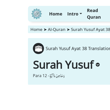
Read
Home
Intro
Quran
Home
➤
Al-Quran
➤
Surah Yusuf Ayat 38
Surah Yusuf Ayat 38 Translatio
Surah Yusuf
وَ مَا مِنْ دَآبَّةٍ
Para 12 -