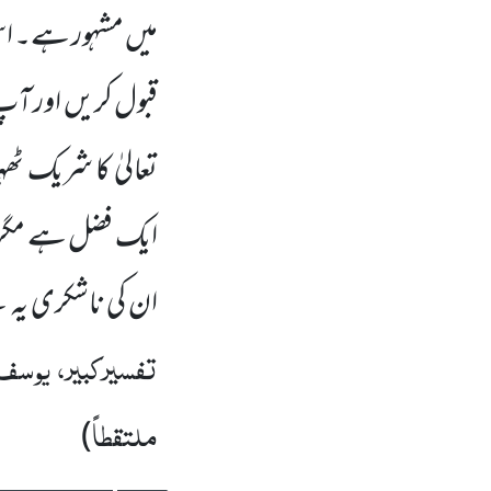
میں مشہور ہے۔
قبول کریں اور آپ ک
تعالیٰ کا شریک ٹھہ
ایک فضل ہے مگر اک
ان کی ناشکری یہ ہ
تفسیرکبیر، یوسف،
ملتقطاً
)