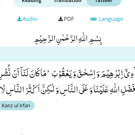
Reading
Translation
Tafseer
Audio
PDF
Language
بِسْمِ اللّٰهِ الرَّحْمٰنِ الرَّحِیْمِ
َآءِیْۤ اِبْرٰهِیْمَ وَ اِسْحٰقَ وَ یَعْقُوْبَؕ-مَا كَانَ لَنَاۤ اَنْ نُّشْرِ
لِ اللّٰهِ عَلَیْنَا وَ عَلَى النَّاسِ وَ لٰـكِنَّ اَكْثَرَ النَّاسِ لَا ی
Kanz ul Irfan