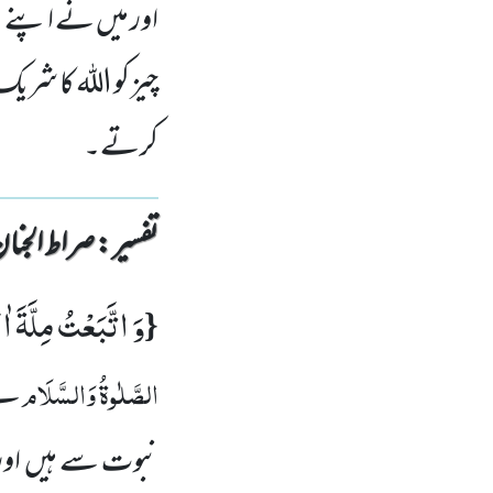
اور میں نے اپنے باپ
چیز کو اللہ کا شریک
کرتے۔
تفسیر : ‎صراط الجنان
وَ اتَّبَعْتُ مِلَّةَ ا
{
الصَّلٰوۃُ وَالسَّلَام
نے 
نبوت سے ہیں اور آ