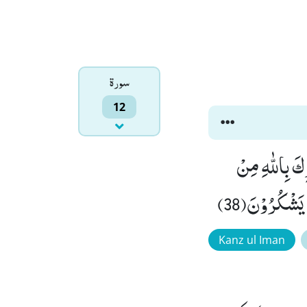
سورۃ
12
كَ بِاللّٰهِ مِنْ
َشْكُرُوْنَ(38)
Kanz ul Iman