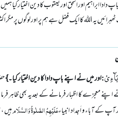
 دادا ابراہیم اور اسحق اور یعقوب کا دین اختیار کیا ہمیں نہ
 ٹھہرائیں یہ اللہ کا ایک فضل ہے ہم پر اور لوگوں پر مگر اک
ٰبَآءِیْ
:
اور میں نے اپنے باپ دادا کا دین اختیار کیا۔}
حض
اپنے معجزے کا اظہار فرمانے کے بعدیہ بھی ظاہر فرما د
عَلَیْہِمُ الصَّلٰوۃُ وَالسَّلَام
پ کے آباء و اَجداد انبیاء
ہیں ، ج