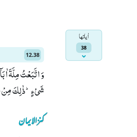
اٰياتها
38
12.38
وَ اتَّبَعْتُ مِلَّةَ اٰب
شَیْءٍؕ-ذٰلِكَ مِنْ فَضْ
کنزالایمان