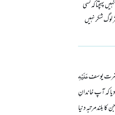
یں پہنچتا کہ کسی
ثر لوگ شکر نہیں
عَلَیْہِ
رت یوسف
یا کہ آپ خاندانِ
ن کا بلندمرتبہ دنیا