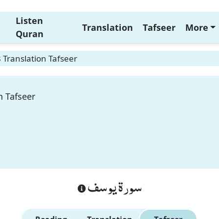
Listen
Translation
Tafseer
More
Quran
 Translation Tafseer
n Tafseer
سورة يوسف