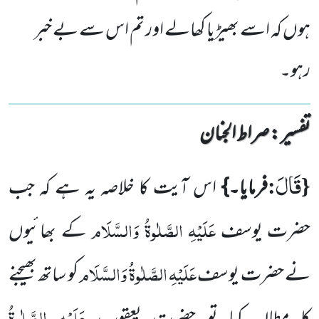
ہوں کہ اسے بھیڑیا کھالے اور تم اس سے بے خبر
رہو۔
تفسیر : ‎صراط الجنان
قَالَ
:
{
فرمایا۔}
اس آیت کا خلاصہ یہ ہے کہ جب
عَلَیْہِ الصَّلٰوۃُ وَالسَّلَام
حضرت یوسف
کے بھائیوں
عَلَیْہِ الصَّلٰوۃُ وَالسَّلَام
نے حضرت یوسف
کو ساتھ بھیجنے
عَلَیْہِ الصَّلٰوۃُ