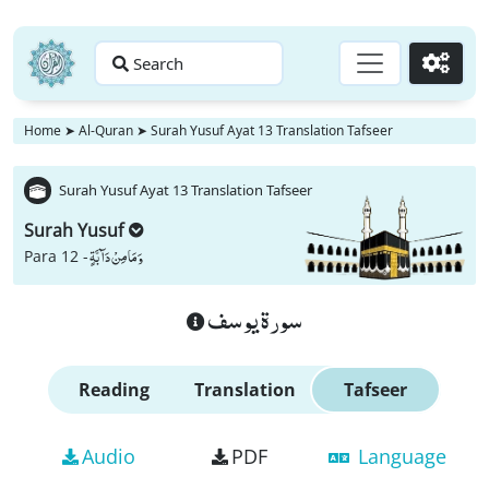
Search
Go
Home
➤
Al-Quran
➤
Surah Yusuf Ayat 13 Translation Tafseer
Surah Yusuf Ayat 13 Translation Tafseer
Surah Yusuf
وَ مَا مِنْ دَآبَّةٍ
Para 12 -
سورة يوسف
Reading
Translation
Tafseer
Audio
PDF
Language