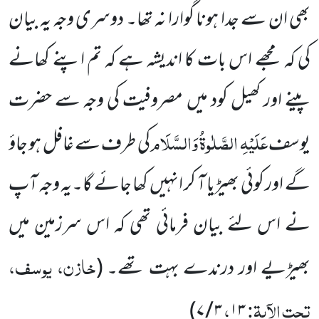
بھی ان سے جدا ہونا گوارا نہ تھا۔ دوسری وجہ یہ بیان
کی کہ
مجھے اس بات کا اندیشہ ہے کہ تم اپنے کھانے
پینے اور کھیل کود میں مصروفیت کی وجہ سے حضرت
عَلَیْہِ الصَّلٰوۃُ وَالسَّلَام
یوسف
کی طرف سے غافل ہو جاؤ
گے اور کوئی بھیڑیا آ کر انہیں کھا جائے گا۔یہ وجہ آپ
نے اس لئے بیان فرمائی تھی کہ اس سرزمین میں
خازن، یوسف،
بھیڑیے اور درندے بہت تھے۔ (
تحت الآیۃ:
،
)
۳ / ۷
۱۳