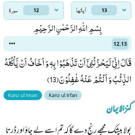
اٰياتها
سورۃ
12
13
بِسْمِ اللّٰهِ الرَّحْمٰنِ الرَّحِیْمِ
12.13
قَالَ اِنِّیْ لَیَحْزُنُنِیْۤ اَنْ تَذْهَبُوْا بِهٖ وَ اَخَافُ اَنْ یَّاْكُلَهُ
الذِّئْبُ وَ اَنْتُمْ عَنْهُ غٰفِلُوْنَ(13)
Kanz ul Iman
Kanz ul Irfan
کنزالایمان
بولا بیشک مجھے رنج دے گا کہ تم اسے لے جاؤ اور ڈرتا