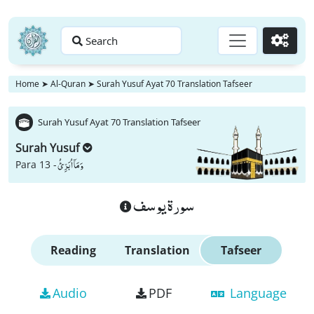
Search
Go
Home
➤
Al-Quran
➤
Surah Yusuf Ayat 70 Translation Tafseer
Surah Yusuf Ayat 70 Translation Tafseer
Surah Yusuf
وَ مَاۤ اُبَرِّئُ
Para 13 -
سورة يوسف
Reading
Translation
Tafseer
Audio
PDF
Language