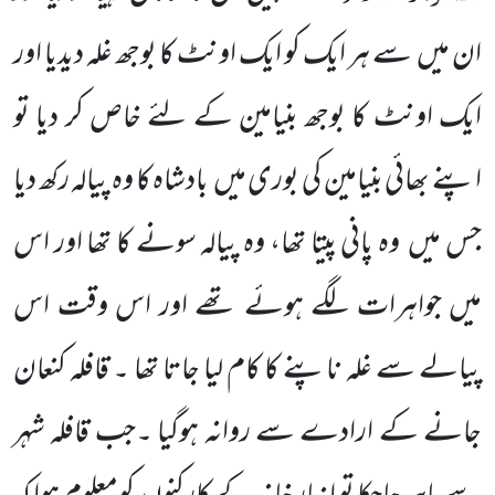
ان میں
سے ہر ایک کو ایک اونٹ کا بوجھ غلہ دیدیا اور
ایک اونٹ کا بوجھ بنیامین کے لئے
خاص کر دیا تو
اپنے بھائی بنیامین کی بوری میں
بادشاہ کا وہ پیالہ رکھ دیا
جس میں
وہ پانی پیتا تھا، وہ پیالہ سونے کا تھا اور اس
میں
جواہرات لگے ہوئے تھے اور اس وقت اس
پیالے سے غلہ ناپنے کا کام لیا جاتا تھا ۔ قافلہ کنعان
جانے کے ارادے سے روانہ ہوگیا ۔جب قافلہ شہر