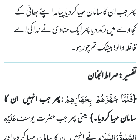
پھر جب ان کا سامان مہیا کردیا پیالہ اپنے بھائی کے
کجاوے میں رکھ دیا پھر ایک منادی نے ندا کی اے
قافلہ والو! بیشک تم چور ہو۔
تفسیر : ‎صراط الجنان
فَلَمَّا جَهَّزَهُمْ بِجَهَازِهِمْ
:
{
پھر جب انہیں
ان کا
عَلَیْہِ
سامان مہیا کردیا۔}
یعنی پھر جب حضرت یوسف
الصَّلٰوۃُ وَالسَّلَام
نے انہیں
ان کا سامان مہیا کر دیا اور