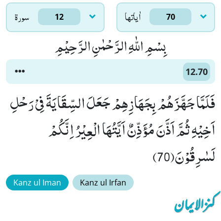
اٰياتها
سورۃ
12
70
بِسْمِ اللّٰهِ الرَّحْمٰنِ الرَّحِیْمِ
12.70
فَلَمَّا جَهَّزَهُمْ بِجَهَازِهِمْ جَعَلَ السِّقَایَةَ فِیْ رَحْلِ
اَخِیْهِ ثُمَّ اَذَّنَ مُؤَذِّنٌ اَیَّتُهَا الْعِیْرُ اِنَّكُمْ
لَسٰرِقُوْنَ(70)
Kanz ul Iman
Kanz ul Irfan
کنزالایمان