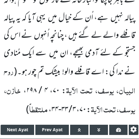
سے باہر جاچکا تو انبار خانہ کے کارکنوں
کومعلوم ہوا کہ
پیالہ نہیں
ہے، اُن کے خیال میں
یہی آیا کہ یہ پیالہ
قافلے والے لے گئے ہیں ، چنانچہ اُنہوں
نے اس کی
جستجو کے لئے آدمی بھیجے، ان میں
سے ایک مُنادی
روح
نے ندا کی: اے قافلے والو! بیشک تم چور ہو۔
(
البیان، یوسف، تحت الآیۃ
خازن،
،
۴ / ۲۹۸
،
۷۰
:
یوسف، تحت الآیۃ
ملتقطاً
)
،
۳ / ۳۳-۳۴
،
۷۰
:
Next
Ayat
Prev
Ayat