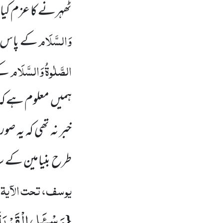
ٹھہرنے کا عزم کیا 
وَالسَّلَام
کے پاس ل
الصَّلٰوۃُ وَالسَّلَام
کے 
ہمیں
معلوم ہے کہ 
خبر نہ تھی کہ یہ 
طرح بنیامین کے سا
یوسف، تحت الآیۃ
:
وَ سْــٴَـلِ الْقَرْیَة
{