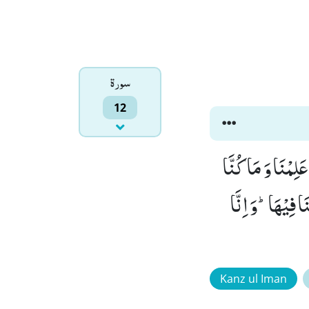
سورۃ
12
عَلِمْنَا وَ مَا كُنَّا
ْبَلْنَا فِیْهَاؕ-وَ اِنَّا
Kanz ul Iman