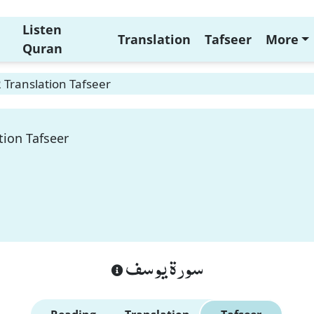
Listen
Translation
Tafseer
More
Quran
 Translation Tafseer
tion Tafseer
سورة يوسف