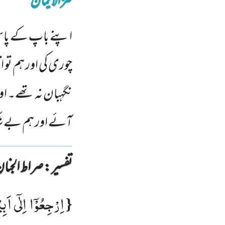
کنزالایمان
اپنے باپ کے پا
چوری کی اور ہم تو
نگہبان نہ تھے۔ او
آئے اور ہم بے ش
تفسیر : ‎صراط الجنان
اِرْجِعُوْۤا اِلٰۤى اَب
{