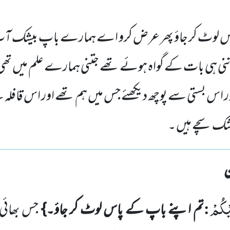
س لوٹ کر جاؤ پھر عرض کرو اے ہمارے باپ بیشک آ
 اتنی ہی بات کے گواہ ہوئے تھے جتنی ہمارے علم میں ت
ر اس بستی سے پوچھ دیکھئے جس میں ہم تھے اور اس قافلہ
ک سچے ہیں ۔
ِیْكُمْ
:
تم اپنے باپ کے پاس لوٹ کر جاؤ۔}
جس بھائی