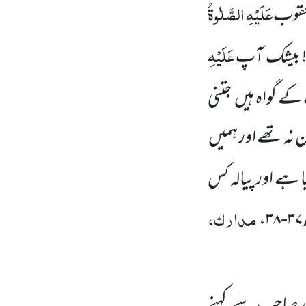
عَلَیْہِ الصَّلٰوۃُ
یعقوب
عَلَیْہِ
 بیشک آپ
 کے گواہ ہیں
جتنی
نہ تھے اور ہمیں
 ہے اور پیالہ کس
مدارک،
،
د صاحب سے کہنے