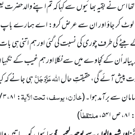
تھا ا س نے بقیہ بھائیوں
سے کہا کہ تم اپنے والدحضرت 
وٹ کر جاؤ اور ان سے عرض کرو: اے
ہمارے باپ!
بیٹے کی طرف چوری کی نسبت کی گئی
اور ہم اتنی ہی بات
پیالہ اُن کے کجاوے میں
سے نکلا
اور ہم غیب کے نگہبان 
اللّٰہ
عَزَّوَجَلَّ
صورت پیش آئے گی، حقیقتِ حال
ہی جانے کہ کیا
خازن، یوسف، تحت الآیۃ
ما ن سے برآمد ہوا۔
(
:
۸۱
،
۳ / ۳۷-۳۸
ملتقطاً
۸۱
، ص
۵۴۱
،
)
َ
:
اور شہر والوں
سے پوچھ لیجیے۔}
بھائیوں
کو یہ باتیں
وال