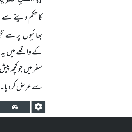
کا حکم دینے سے ا
بھائیوں
پر سے تہ
کے واقعے میں
یہ 
سفر میں
جو کچھ پیش
سے عرض کر دیا۔