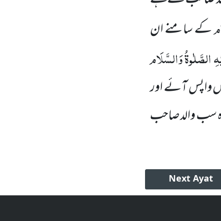
ام
کے سامنے ان
ْہِ الصَّلٰوۃُ وَالسَّلَام
پاس واپس آئے
اور
ا وہ سب والد صاحب
Next
Ayat