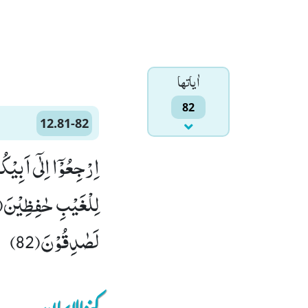
اٰياتها
82
12.81-82
اِرْجِعُوْۤا اِلٰۤى اَبِیْك
لَصٰدِقُوْنَ(82)