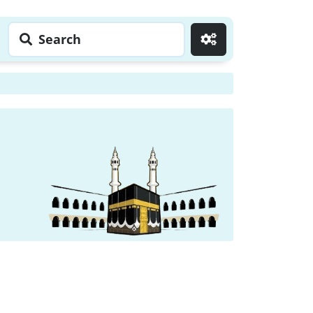
Search
Go