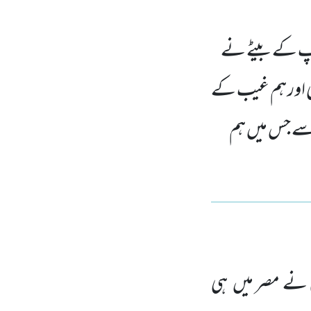
پ کے بیٹے نے
ھی اور ہم غیب کے
 سے جس میں ہم
 نے مصر میں
ہی