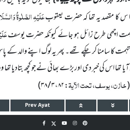
عَلَیْہِ الصَّلٰوۃُ وَالسَّلَ
 س کا مقصد یہ تھا کہ حضرت یعقوب
عَلَی
مت اچھی طرح زائل ہو جائے کیونکہ
حضرت یوسف
تہمت کا سامنا کر چکے تھے۔ پھر یہ لوگ اپنے والد کے 
 آیا تھا اس کی خبر دی اور بڑے بھائی نے جو کچھ بتادیا تھ
خازن، یوسف، تحت الآیۃ
)
۳ / ۳۸
،
۸۲
:
(
Prev
Ayat