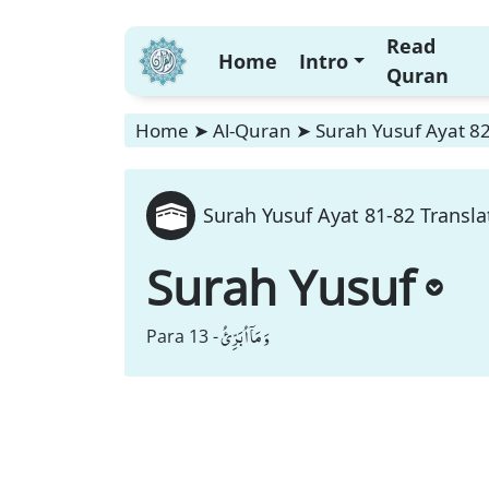
Read
Home
Intro
Quran
Home
➤
Al-Quran
➤
Surah Yusuf Ayat 82
Surah Yusuf Ayat 81-82 Transla
Surah Yusuf
وَ مَاۤ اُبَرِّئُ
Para 13 -