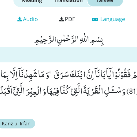
Reading
Translation
Tafseer
Audio
PDF
Language
بِسْمِ اللّٰهِ الرَّحْمٰنِ الرَّحِیْمِ
ُمْ فَقُوْلُوْا یٰۤاَبَانَاۤ اِنَّ ابْنَكَ سَرَقَۚ-وَ مَا شَهِدْنَاۤ اِلَّا بِمَا 
لِلْغَیْبِ حٰفِظِیْنَ(81) وَ سْــٴَـلِ الْقَرْیَةَ الَّتِیْ كُنَّا فِیْهَا وَ الْعِیْرَ الَّتِیْۤ اَق
Kanz ul Irfan