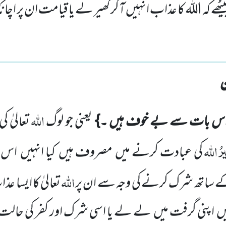
یٹھے کہ اللہ کا عذاب انہیں آکر گھیر لے یا قیامت ان پر ا
اللّٰہ
ہ اس بات سے بے خوف ہیں ۔}
یعنی جو لوگ
تعالیٰ ک
ُ اللّٰہ
کی عبادت کرنے میں مصروف ہیں کیا انہیں اس ب
اللّٰہ
کے ساتھ شرک کرنے کی وجہ سے ان پر
تعالیٰ کا ایسا 
ہیں اپنی گرفت میں لے لے یا اسی شرک اور کفر کی حالت