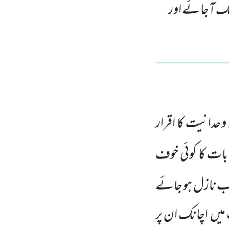
چانک آجائے اور
ی وحدانیت کا اقرار
ات کا کوئی خوف
عذاب نازل ہو جائے
 میں اچانک ان پر