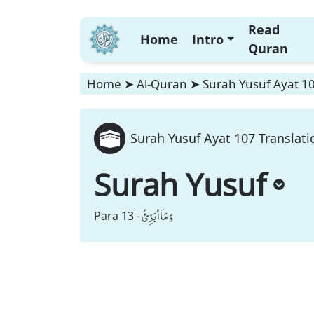
Read
Home
Intro
Quran
Home
➤
Al-Quran
➤
Surah Yusuf Ayat 10
Surah Yusuf Ayat 107 Translati
Surah Yusuf
وَ مَاۤ اُبَرِّئُ
Para 13 -