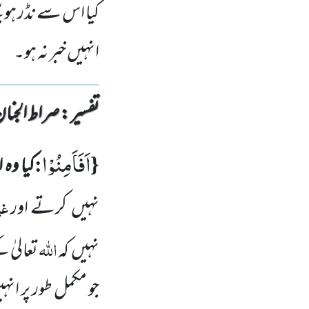
کیا اس سے نڈر ہو ب
انہیں خبر نہ ہو۔
تفسیر : ‎صراط الجنان
اَفَاَمِنُوْا
:
{
کیا و
غیر
نہیں کرتے اور
اللّٰہ
نہیں کہ
تعالیٰ 
جو مکمل طور پر ان