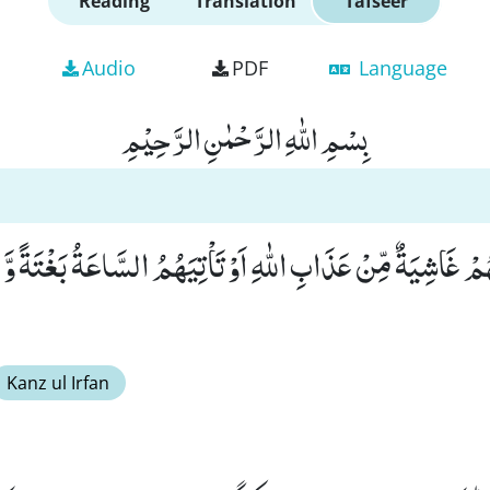
Reading
Translation
Tafseer
Audio
PDF
Language
بِسْمِ اللّٰهِ الرَّحْمٰنِ الرَّحِیْمِ
یَهُمْ غَاشِیَةٌ مِّنْ عَذَابِ اللّٰهِ اَوْ تَاْتِیَهُمُ السَّاعَةُ بَغْتَةً وَّ
Kanz ul Irfan