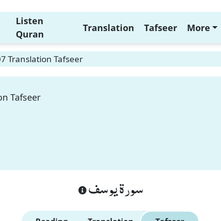
Listen
Translation
Tafseer
More
Quran
7 Translation Tafseer
on Tafseer
سورة يوسف