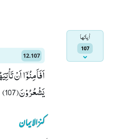
اٰياتها
107
12.107
اَفَاَمِنُوْۤا اَنْ تَاْتِ
یَشْعُرُوْنَ(107)
کنزالایمان