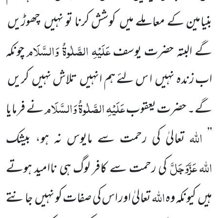
بنیامین کے معاملے میں کوشش کرنا تو نہیں چھوڑیں
عَلَیْہِ الصَّلٰوۃُ وَالسَّلَام
گے البتہ حضرت یوسف
چونکہ
اب زندہ نہیں ا س لئے ہم انہیں تلاش نہیں کریں
عَلَیْہِ الصَّلٰوۃُ وَالسَّلَام
گے۔ حضرت یعقوب
نے فرمایا
اللّٰہ
’’
تعالیٰ کی رحمت سے مایوس نہ ہو، بیشک
اللّٰہ
عَزَّوَجَلَّ
کی رحمت سے کافر لوگ ہی ناامید ہوتے
اللّٰہ
ہیں کیونکہ وہ
تعالیٰ اور اس کی صفات کو نہیں جانتے