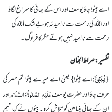
اے بیٹو! جاؤ یوسف اور اس کے بھائی کا سراغ لگاؤ
اور اللہ کی رحمت سے نا امید نہ ہو بے شک اللہ کی
رحمت سے نا امید نہیں ہوتے مگر کافر لوگ ۔
تفسیر : ‎صراط الجنان
یٰبَنِیَّ
:
{
اے بیٹو!} یعنی اے میرے بیٹو! تم مصر کی
عَلَیْہِ الصَّلٰوۃُ وَالسَّلَام
طرف جاؤ اور حضرت یوسف
اور
ان کے بھائی بنیامین کو تلاش کرو۔ بیٹوں نے کہا ’’ہم