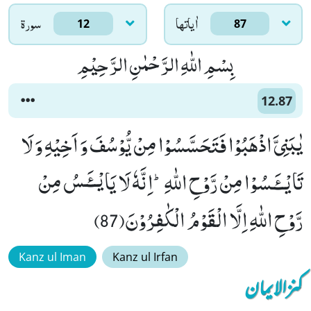
اٰياتها
سورۃ
12
87
بِسْمِ اللّٰهِ الرَّحْمٰنِ الرَّحِیْمِ
12.87
یٰبَنِیَّ اذْهَبُوْا فَتَحَسَّسُوْا مِنْ یُّوْسُفَ وَ اَخِیْهِ وَ لَا
تَایْــٴَـسُوْا مِنْ رَّوْحِ اللّٰهِؕ-اِنَّهٗ لَا یَایْــٴَـسُ مِنْ
رَّوْحِ اللّٰهِ اِلَّا الْقَوْمُ الْكٰفِرُوْنَ(87)
Kanz ul Iman
Kanz ul Irfan
کنزالایمان