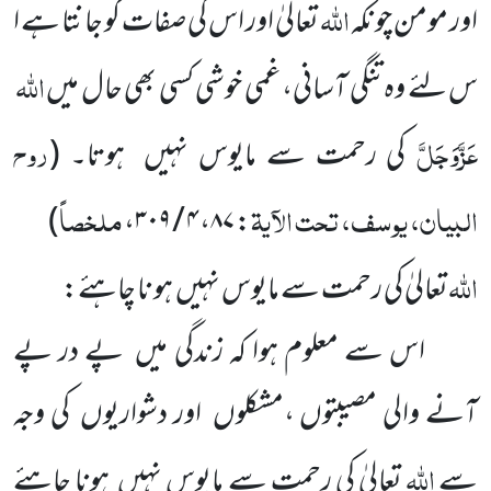
اللّٰہ
اور مومن چونکہ
تعالیٰ اور اس کی صفات کو جانتا ہے ا
اللّٰہ
س لئے وہ تنگی آسانی، غمی خوشی کسی بھی حال میں
عَزَّوَجَلَّ
روح
کی رحمت سے مایوس نہیں ہوتا۔
(
البیان، یوسف، تحت الآیۃ
ملخصاً
)
،
۴ / ۳۰۹
،
۸۷
:
اللّٰہ
تعالیٰ کی رحمت سے مایوس نہیں ہو نا چاہئے:
اس سے معلوم ہوا کہ زندگی میں پے در پے
آنے والی مصیبتوں ،مشکلوں اور دشواریوں کی وجہ
اللّٰہ
سے
تعالیٰ کی رحمت سے مایوس نہیں ہونا چاہئے