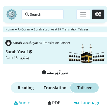
Search
Go
Home
➤
Al-Quran
➤
Surah Yusuf Ayat 87 Translation Tafseer
Surah Yusuf Ayat 87 Translation Tafseer
Surah Yusuf
وَ مَاۤ اُبَرِّئُ
Para 13 -
سورة يوسف
Reading
Translation
Tafseer
Audio
PDF
Language