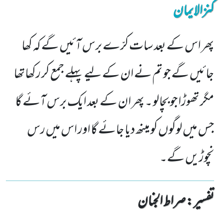
کنزالایمان
پھر اس کے بعد سات کرّے برس آئیں گے کہ کھا
جائیں گے جو تم نے ان کے لیے پہلے جمع کر رکھاتھا
مگر تھوڑا جو بچالو ۔ پھر ان کے بعد ایک برس آئے گا
جس میں لوگوں کو مینھ دیا جائے گا اور اس میں رس
نچوڑیں گے۔
تفسیر : ‎صراط الجنان