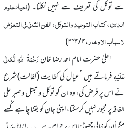
احیاءعلوم
سے توکل کی تعریف سے نہیں نکلتا۔
(
الدین ، کتاب التوحید والتوکل، الفن الثانی فی التعرّض
لاسباب الادخار،
)
۴ / ۳۴۳
رَحْمَۃُ اللہِ تَعَالٰی
اعلیٰ حضرت امام احمد رضا خان
عَلَیْہِ
فرماتے ہیں ’’عیال کی کفایت (کفالت)شرع
نے اس پر فرض کی، وہ ان کو توکل و تبتل و صبر علی
الفاقہ پر مجبور نہیں کرسکتا، اپنی جان کو جتنا چاہے کُسے
رسولُ اللہ
صَلَّی
مگر اُن کو خالی چھوڑنا اس پر حرام ہے۔