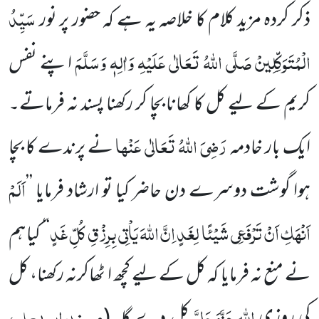
سَیِّدُ
ذکر کردہ مزید کلام کا خلاصہ یہ ہے کہ حضور پر نور
الْمُتَوَکِّلِینْ صَلَّی اللہُ تَعَالٰی عَلَیْہِ وَاٰلِہٖ وَسَلَّمَ
اپنے نفس
کریم کے لیے کل کا کھانا بچا کر رکھنا پسند نہ فرماتے۔
رَضِیَ اللہُ تَعَالٰی عَنْہا
ایک بار خادمہ
نے پرندے کا بچا
اَلَمْ
ہوا گوشت دوسرے دن حاضر کیا تو ارشاد فرمایا ’’
اَنْہَکِ اَنْ تَرْفَعِی شَیْئًا لِغَدٍ اِنَّ اللہَ یَاْتِی بِرِزْقِ کُلِّ غَدٍ
‘‘
کیا ہم
نے منع نہ فرمایا کہ کل کے لیے کچھ ا ٹھاکرنہ رکھنا، کل
اللہ عَزَّوَجَلَّ
مسند ابو یعلی،