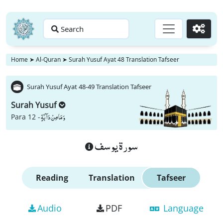
Search
Go
Home
➤
Al-Quran
➤
Surah Yusuf Ayat 48 Translation Tafseer
Surah Yusuf Ayat 48-49 Translation Tafseer
Surah Yusuf
وَ مَا مِنْ دَآبَّةٍ
Para 12 -
سورة يوسف
Reading
Translation
Tafseer
Audio
PDF
Language