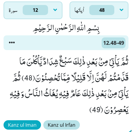
اٰياتها
سورۃ
12
48
بِسْمِ اللّٰهِ الرَّحْمٰنِ الرَّحِیْمِ
12.48-49
ثُمَّ یَاْتِیْ مِنْۢ بَعْدِ ذٰلِكَ سَبْعٌ شِدَادٌ یَّاْكُلْنَ مَا
قَدَّمْتُمْ لَهُنَّ اِلَّا قَلِیْلًا مِّمَّا تُحْصِنُوْنَ(48) ثُمَّ
یَاْتِیْ مِنْۢ بَعْدِ ذٰلِكَ عَامٌ فِیْهِ یُغَاثُ النَّاسُ وَ فِیْهِ
یَعْصِرُوْنَ۠ (49)
Kanz ul Iman
Kanz ul Irfan