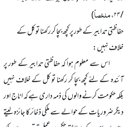
، ملخصاً
)
/ ۲۴
حفاظتی تدابیر کے طور پر کچھ بچا کر رکھنا تو کل کے
خلاف نہیں :
اس سے معلوم ہوا کہ حفاظتی تدابیر کے طور پر
آئندہ کے لئے کچھ بچا کر رکھنا تو کل کے خلاف نہیں
بلکہ حکومت کرنے والوں کی ذمہ داری ہے کہ اناج اور
دیگر ضروریات کے حوالے سے ملکی ذخائرکا جائزہ لیتے