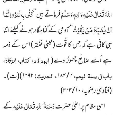
اللہُ تَعَالٰی عَلَیْہِ وَ اٰلِہٖ وَسَلَّمَ
کَفٰی بِالْمَرْ ءِ اِثْمًا
فرماتے ہیں ’’
اَنْ یُضَیِّعَ مَنْ یَقُوْتُ
‘‘
آدمی کے گناہگار ہونے کیلئے اتنا
ہی کافی ہے کہ جس کا قُوت (یعنی نفقہ ) اس کے ذمہ
ابوداؤد، کتاب الزکاۃ،
ہے اُسے ضائع چھوڑ دے
(
باب فی صلۃ الرحم،
، الحدیث:
۲ / ۱۸۴
۱۶۹۲)
(ت)۔
(فتاوی رضویہ،
۱۰ / ۳۲۳
)
رَحْمَۃُ اللہِ تَعَالٰی عَلَیْہِ
اسی مقام پر اعلیٰ حضرت
کے