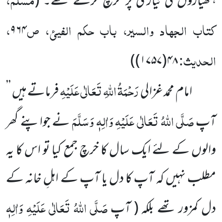
ہتھیاروں کی تیاری پر خرچ کرتے تھے۔
(
کتاب الجہاد والسیر، باب حکم الفیئ، ص
،
۹۶۴
الحدیث:
)
۴۸(۱۷۵۷)
رَحْمَۃُ اللہِ تَعَالٰی عَلَیْہِ
امام محمد غزالی
فرماتے ہیں ’’
صَلَّی اللہُ تَعَالٰی عَلَیْہِ وَاٰلِہٖ وَسَلَّمَ
آپ
نے جواپنے گھر
والوں کے لئے ایک سال کا خرچ جمع کیا تو اس کا یہ
مطلب نہیں کہ آپ کا دل یا آپ کے اہلِ خانہ کے
صَلَّی اللہُ تَعَالٰی عَلَیْہِ وَاٰلِہٖ
دل کمزور تھے بلکہ ( آپ