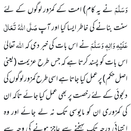
وَسَلَّمَ
نے یہ کام) امت کے کمزور لوگوں کے لئے
صَلَّی اللہُ تَعَالٰی
سنت بنانے کی خاطر ایسا کیا اور آپ
عَلَیْہِ وَاٰلِہٖ وَسَلَّمَ
اللہ
نے اس بات کی خبر دی کہ
تعالیٰ
اس بات کو پسند کرتا ہے کہ جس طرح عزیمت (یعنی
اصل حکم) پر عمل کیا جاتا ہے اسی طرح کمزور لوگوں کی
دلجوئی کے لئے رخصت پر بھی عمل کیا جائے تاکہ ان
کی کمزوری ان کو مایوسی تک نہ لے جائے اور وہ
انتہائی درجہ تک پہنچنے سے عاجز ہونے کی وجہ سے