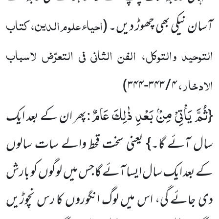
احیاء علوم الدین، کتاب
آسان نیکی بھی چھوڑ دیں۔
(
التوحید والتوکل، الفن الثانی فی التعرّض لاسباب
الادخار،
)
۴ / ۳۴۳-۳۴۴
ثُمَّ یَاْتِیْ مِنْۢ بَعْدِ ذٰلِكَ عَامٌ
:
{
پھر ان کے بعد ایک
سال آئے گا۔} یعنی سخت قحط والے سات سالوں
کے بعد ایک سال ایسا آئے گا جس میں لوگوں کو بارش
دی جائے گی، اس میں لوگ انگوروں کا رس نچوڑیں