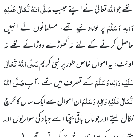
اللہ
صَلَّی اللہُ تَعَالٰی عَلَیْہِ
تھے جو
تعالیٰ نے اپنے حبیب
وَاٰلِہٖ وَسَلَّمَ
پر لوٹادئیے تھے، مسلمانوں نے انہیں
حاصل کرنے کے لئے نہ گھوڑے دوڑائے تھے نہ
صَلَّی اللہُ تَعَالٰی
اونٹ، یہ اموال خاص طور پر نبی کریم
عَلَیْہِ وَاٰلِہٖ وَسَلَّمَ
صَلَّی اللہُ
کے تصرف میں تھے ،آپ
تَعَالٰی عَلَیْہِ وَاٰلِہٖ وَسَلَّمَ
ان اموال سے ایک سال کا خرچ
نکال لیتے اور جو مال باقی بچتا اسے جہاد کی سواریوں اور
مسلم،