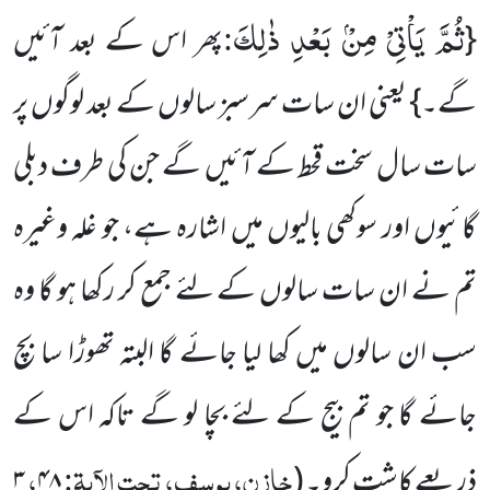
ثُمَّ یَاْتِیْ مِنْۢ بَعْدِ ذٰلِكَ
:
{
پھر اس کے بعد آئیں
گے۔} یعنی ان سات سرسبز سالوں کے بعد لوگوں پر
سات سال سخت قحط کے آئیں گے جن کی طرف دبلی
گائیوں اور سوکھی بالیوں میں اشارہ ہے، جو غلہ وغیرہ
تم نے ان سات سالوں کے لئے جمع کر رکھا ہو گا وہ
سب ان سالوں میں کھا لیا جائے گا البتہ تھوڑا سا بچ
جائے گا جو تم بیج کے لئے بچا لو گے تاکہ اس کے
خازن، یوسف، تحت الآیۃ:
،
ذریعے کاشت کرو۔
(
۴۸
۳