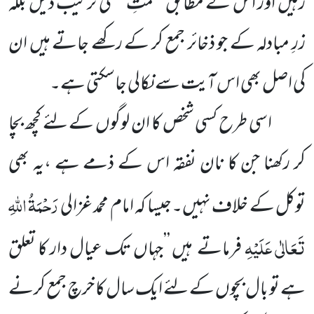
رہیں اور اس کے مطابق حکمتِ عملی ترتیب دیں بلکہ
زرِ مبادلہ کے جو ذخائر جمع کر کے رکھے جاتے ہیں ان
کی اصل بھی اس آیت سے نکالی جاسکتی ہے۔
اسی طرح کسی شخص کا ان لوگوں کے لئے کچھ بچا
کر رکھنا جن کا نان نفقہ اس کے ذمے ہے ،یہ بھی
رَحْمَۃُ اللہِ
توکل کے خلاف نہیں۔جیسا کہ امام محمد غزالی
تَعَالٰی عَلَیْہِ
فرماتے ہیں ’’جہاں تک عیال دار کا تعلق
ہے تو بال بچوں کے لئے ایک سال کا خرچ جمع کرنے