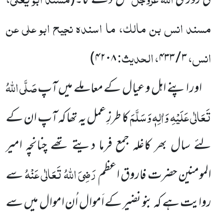
کی روزی
کل دے گا۔
(
مسند انس بن مالک، ما اسندہ نجیح ابو علی عن
انس،
، الحدیث:
)
۴۲۰۸
۳ / ۴۳۳
صَلَّی اللہُ
اور اپنے اہل و عیال کے معاملے میں آپ
تَعَالٰی عَلَیْہِ وَاٰلِہٖ وَسَلَّمَ
کا طرزِ عمل یہ تھا کہ آپ ان کے
لئے سال بھر کاغلہ جمع فرما دیتے تھے چنانچہ امیر
رَضِیَ اللہُ تَعَالٰی عَنْہُ
المومنین حضرت فاروق اعظم
سے
روایت ہے کہ بنو نضیر کے اَموال اُن اموال میں سے