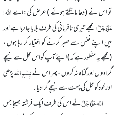
اللہ
تو اس نے
(دعا مانگتے ہوئے )
عرض کی:اے
!
عَزَّوَجَلَّ
، مجھے تیری نافرمانی کی طرف بلایا جا رہا ہے اور
میں اپنے نفس سے صبر کرنے کو اختیار کر رہا ہوں ،
(مجھے یہ منظور ہے کہ)
اپنے آپ کو اس محل سے نیچے
بِسْمِ اللہ
گرا دو ں اور گناہ نہ کروں ،پھر اس نے
پڑھی
اور خود کو محل کی چھت سے نیچے گرا دیا
۔
اللہ عَزَّوَجَلَّ
نے اس کی طرف ایک فرشتہ بھیجا جس