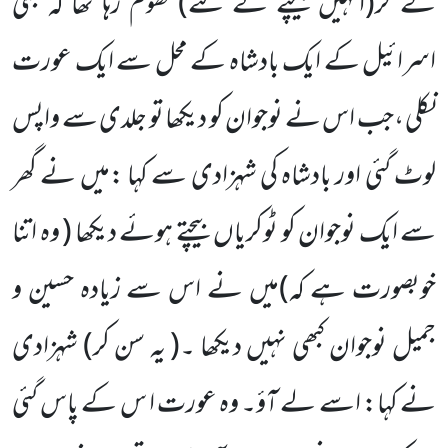
لے کر
(انہیں بیچنے کے
لئے)
گھوم رہا تھا کہ بنی
اسرائیل کے ایک بادشاہ کے محل سے ایک عورت
نکلی ،جب اس نے نوجوان کو دیکھا تو جلدی سے واپس
لوٹ گئی اور بادشاہ کی شہزادی سے کہا :میں نے گھر
سے ایک نوجوان کو ٹوکریاں بیچتے ہوئے دیکھا
( وہ اتنا
خوبصورت ہے کہ)
میں نے اس سے زیادہ حسین و
جمیل نوجوان کبھی نہیں دیکھا ۔
( یہ سن
کر)
شہزادی
نے کہا: اسے لے آؤ۔ وہ عورت ا س کے پاس گئی