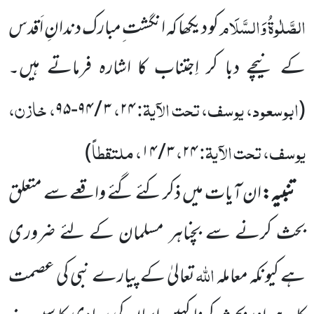
الصَّلٰوۃُ وَالسَّلَام
کو دیکھا کہ انگشت ِمبارک دندانِ اَقدس
کے نیچے دبا کر اِجتناب کا اشارہ فرماتے ہیں۔
ابوسعود، یوسف، تحت الآیۃ:
،
، خازن،
۹۵
-
۹۴
/
۳
۲۴
(
یوسف، تحت الآیۃ:
،
، ملتقطاً
)
۱۴
/
۳
۲۴
تنبیہ:
ان آیات میں ذکر کئے گئے واقعے سے متعلق
بحث کرنے سے بچناہر مسلمان کے لئے ضروری
اللہ
ہے کیونکہ معاملہ
تعالیٰ کے پیارے نبی کی عصمت