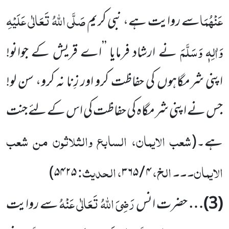
عَنْہُمَا
صَلَّی اللہُ تَعَالٰی عَلَیْہِ
سے روایت ہے، نبی کریم
وَاٰلِہٖ وَسَلَّمَ
نے ارشاد
فرمایا ’’اے قریش کے جوانو!
اپنی شرمگاہوں کی حفاظت کرو اور زِنا نہ کرو، سن لو!
جس نے اپنی شرمگاہ کی حفاظت کی اس کے لئے جنت
شعب الایمان، السابع والثلاثون من شعب
ہے۔
(
الایمان۔۔۔ الخ،
، الحدیث:
)
۵۴۲۵
۳۶۵
/
۴
رَضِیَ اللہُ تَعَالٰی عَنْہُ
(
3
)…
حضرت انس
سے روایت