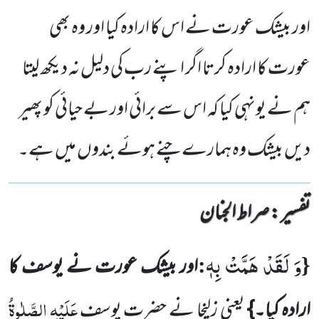
اور بیشک عورت نے اس کا ارادہ کیا اور وہ بھی
عورت کا ارادہ کرتا اگر اپنے رب کی دلیل نہ دیکھ لیتا
ہم نے یونہی کیا کہ اس سے برائی اور بے حیائی کو پھیر
دیں بیشک وہ ہمارے چنے ہوئے بندوں میں ہے۔
تفسیر : ‎صراط الجنان
وَ لَقَدْ هَمَّتْ بِهٖ
:
{
اور بیشک عورت نے یوسف کا
عَلَیْہِ الصَّلٰوۃُ
ارادہ کیا۔}
یعنی زلیخا نے حضرت یوسف