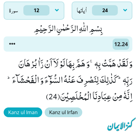
اٰياتها
سورۃ
12
24
بِسْمِ اللّٰهِ الرَّحْمٰنِ الرَّحِیْمِ
12.24
وَ لَقَدْ هَمَّتْ بِهٖۚ-وَ هَمَّ بِهَا لَوْ لَاۤ اَنْ رَّاٰ بُرْهَانَ
رَبِّهٖؕ-كَذٰلِكَ لِنَصْرِفَ عَنْهُ السُّوْٓءَ وَ الْفَحْشَآءَؕ-
اِنَّهٗ مِنْ عِبَادِنَا الْمُخْلَصِیْنَ(24)
Kanz ul Iman
Kanz ul Irfan
کنزالایمان