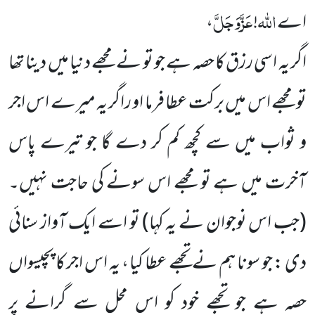
اللہ
عَزَّوَجَلَّ
اے
!
،
اگر یہ اسی رزق کا حصہ ہے جو تو نے مجھے دنیا میں دینا تھا
تو مجھے اس میں برکت عطا فرما او راگر یہ میرے اس اجر
و ثواب میں سے کچھ کم کر دے گا جو تیرے پاس
آخرت میں ہے تو مجھے اس سونے کی حاجت نہیں۔
(جب اس نوجوان نے یہ کہا)
تو اسے ایک آواز سنائی
دی : جو سونا ہم نے تجھے عطا کیا ، یہ اس اجر کا پچیسواں
حصہ ہے جو تجھے خود کو اس محل سے گرانے
پر