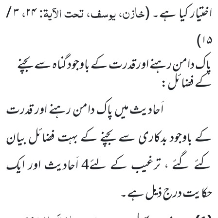
خازن، یوسف، تحت الآیۃ:
،
اختیار کیا ہے۔
(
۲۴
۳
/
)
۱۵
پاک دامن رہنے اور قدرت کے باوجود گناہ سے بچنے
کے فضائل:
اَحادیث میں پاک دامن رہنے اور قدرت
کے باوجود بدکاری سے بچنے کے بہت فضائل بیان
کئے گئے ، ترغیب
کے لئے
اَحادیث اور ایک
4
حکایت درج ذیل ہے۔