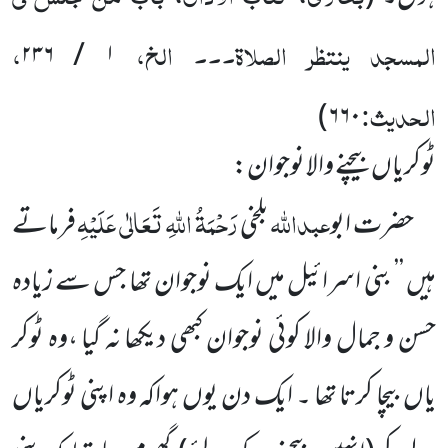
المسجد ینتظر الصلاۃ۔۔۔ الخ،
،
۲۳۶
/
۱
الحدیث:
)
۶۶۰
ٹوکریاں بیچنے والا نوجوان:
عبداللہ
رَحْمَۃُ اللہِ تَعَالٰی عَلَیْہِ
حضرت ابو
بلخی
فرماتے
ہیں ’’ بنی اسرائیل میں ایک نوجوان تھا جس سے زیادہ
حسن و جمال والا کوئی نوجوان کبھی دیکھا نہ گیا
،
وہ ٹوکر
یاں بیچا کرتا تھا ۔ ایک دن یوں ہواکہ وہ اپنی ٹوکریاں