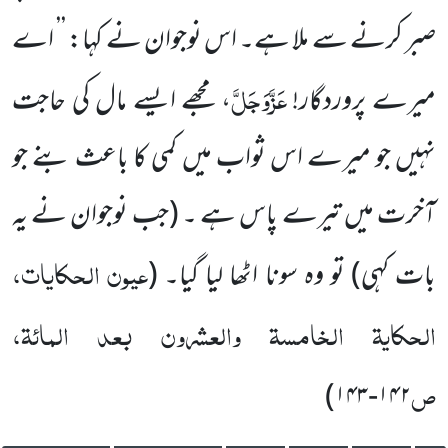
صبر
کرنے سے ملا ہے۔ اس نوجوان نے کہا: ’’ اے
عَزَّوَجَلَّ
میرے پروردگار!
، مجھے ایسے مال کی حاجت
نہیں جو میرے اس ثواب میں کمی کا باعث بنے جو
آخرت میں تیرے پاس ہے ۔
(جب نوجوان نے یہ
عیون الحکایات،
بات کہی)
تو وہ سونا اٹھا لیا گیا
۔
(
الحکایۃ الخامسۃ والعشرون بعد المائۃ،
ص
)
۱۴۳
-
۱۴۲