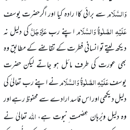
وَالسَّلَام
سے برائی
ک
اا رادہ کیا اور اگرحضرت یوسف
عَلَیْہِ الصَّلٰوۃُ وَالسَّلَام
عَزَّوَجَلَّ
اپنے رب
کی دلیل نہ
دیکھ لیتے تو انسانی فطرت کے تقاضے
کے مطابق وہ
بھی عورت کی طرف مائل ہو جاتے لیکن حضرت
عَلَیْہِ الصَّلٰوۃُ وَالسَّلَام
یوسف
نے اپنے رب تعالیٰ کی
دلیل دیکھی
اور اس فاسد ارادے سے محفوظ رہے اور
اللہ
وہ دلیل وبُرہان عِصْمت ِنبوت ہے،
تعالیٰ نے