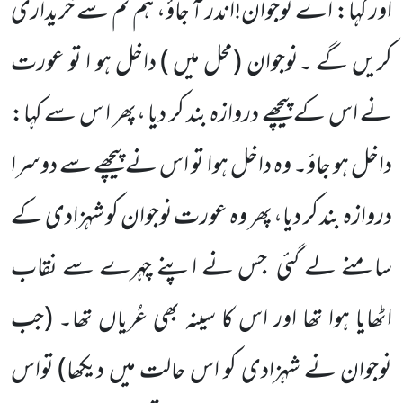
اور کہا: اے نوجوان!اندر آ جاؤ، ہم تم سے خریداری
کریں گے ۔نوجوان
(محل میں )
داخل ہو ا تو عورت
نے اس کے پیچھے
دروازہ بند کر دیا ،پھر ا س سے کہا:
داخل ہو جاؤ۔ وہ داخل ہوا تو اس نے پیچھے سے دوسرا
دروازہ بند کر دیا، پھر وہ عورت نوجوان کو شہزادی کے
سامنے لے گئی
جس نے اپنے چہرے سے نقاب
اٹھایا ہوا تھا اور اس کا سینہ بھی عُریاں تھا۔
(جب
نوجوان نے شہزادی کو اس حالت میں دیکھا)
تواس