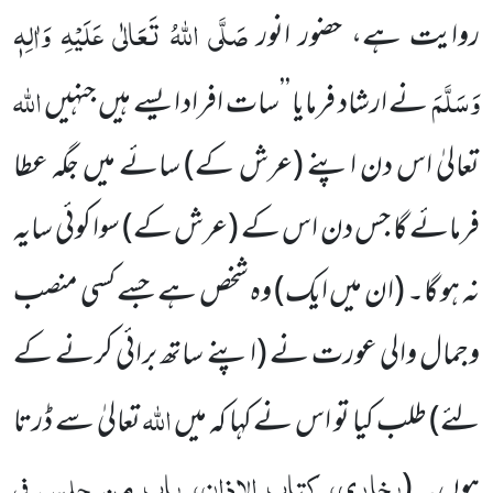
صَلَّی اللہُ تَعَالٰی عَلَیْہِ وَاٰلِہٖ
روایت ہے، حضور انور
وَسَلَّمَ
اللہ
نے ارشاد فرمایا ’’سات
افراد ایسے ہیں جنہیں
تعالیٰ اس دن اپنے
(عرش کے)
سائے میں جگہ عطا
فرمائے گا جس دن اس کے
(عرش کے)
سوا کوئی سایہ
نہ ہو گا۔
(ان میں ایک)
وہ شخص ہے جسے کسی منصب
وجمال والی عورت نے
(اپنے ساتھ برائی کرنے کے
اللہ
لئے)
طلب کیا تو اس نے کہا کہ میں
تعالیٰ سے ڈرتا
بخاری، کتاب الاذان، باب من جلس فی
ہوں۔
(