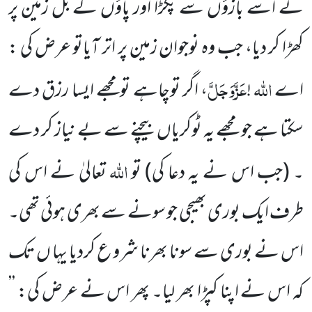
نے اسے بازؤں سے پکڑا اور پاؤں کے بل زمین پر
کھڑا کر
دیا، جب وہ نوجوان زمین پر اتر آیاتو عرض کی :
اللہ
عَزَّوَجَلَّ
اے
!
، اگر توچاہے تومجھے ایسا رزق دے
سکتا ہے جو مجھے یہ ٹوکریاں
بیچنے سے بے نیاز کر دے
اللہ
۔
(جب اس نے یہ دعا کی)
تو
تعالیٰ نے اس کی
طرف ایک بوری بھیجی جو سونے سے بھری ہوئی
تھی۔
اس نے بوری سے سونا بھرنا شرو ع کردیا یہا ں تک
کہ اس نے اپنا کپڑا بھر لیا۔ پھر اس نے عرض کی: ’’