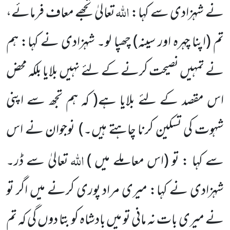
اللہ
نے شہزادی سے کہا:
تعالیٰ
تجھے معاف فرمائے،
تم
(اپنا چہرہ اور سینہ)
چھپا لو۔
شہزادی نے کہا: ہم
نے تمہیں نصیحت کرنے کے لئے نہیں بلایا بلکہ محض
اس مقصد کے لئے بلایا ہے
( کہ ہم تجھ سے اپنی
شہوت کی تسکین کرنا چاہتے ہیں۔)
نوجوان نے اس
اللہ
سے کہا :
تو
(اس معاملے میں )
تعالیٰ سے ڈر۔
شہزادی نے کہا: میری مراد پوری کرنے میں اگر تو
نے میری بات نہ مانی تو میں بادشاہ کو بتا دوں گی کہ تم