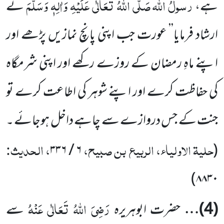
رسولُ اللہ
صَلَّی اللہُ تَعَالٰی عَلَیْہِ وَاٰلِہٖ وَسَلَّمَ
ہے،
نے
ارشاد فرمایا’’ عورت
جب اپنی پانچ نمازیں پڑھے اور
اپنے ماہِ رمضان کے روزے رکھے اور اپنی شرمگاہ
کی حفاظت کرے اور اپنے شوہر کی اطاعت
کرے تو
جنت کے جس دروازے سے چاہے داخل ہوجائے ۔
حلیۃ الاولیاء، الربیع بن صبیح،
، الحدیث:
۳۳۶
/
۶
(
)
۸۸۳۰
رَضِیَ اللہُ تَعَالٰی عَنْہُ
(
4
)…
حضرت ابوہریرہ
سے