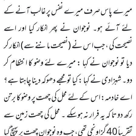
میرے پاس صرف میرے نفس پر غالب آنے کے
لئے آئے ہو۔
نوجوان نے
پھر انکار کیا اور اسے
نصیحت کی ، جب ا س نے
(نصیحت ماننے سے)
انکار کر
دیا تو نوجوان نے کہا : میرے
لئے وضو کا انتظام کر
دو۔ شہزادی نے کہا : کیا تو مجھے دھوکہ دینا چاہتا ہے؟
اے خادمہ: اس کے لئے محل کی چھت پر وضو کا برتن
رکھ دو تا کہ یہ فرار نہ ہوسکے ۔ محل کی چھت زمین سے
تقریباً
40
گز اونچی تھی، جب وہ نوجوان چھت پر پہنچ گیا