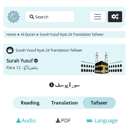
Search
Go
Home
➤
Al-Quran
➤
Surah Yusuf Ayat 24 Translation Tafseer
Surah Yusuf Ayat 24 Translation Tafseer
Surah Yusuf
وَ مَا مِنْ دَآبَّةٍ
Para 12 -
سورة يوسف
Reading
Translation
Tafseer
Audio
PDF
Language