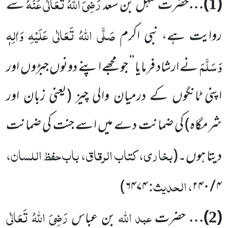
رَضِیَ اللہُ تَعَالٰی عَنْہُ
(
)…
حضرت سہل بن سعد
سے
1
صَلَّی اللہُ تَعَالٰی عَلَیْہِ وَاٰلِہٖ
روایت ہے، نبی اکرم
وَسَلَّمَ
نے ارشاد فرمایا ’’ جو
مجھے اپنے دونوں جبڑوں اور
اپنی ٹانگوں کے درمیان والی چیز
(یعنی زبان اور
شرمگاہ)
کی ضمانت دے میں اسے جنت کی ضمانت
بخاری، کتاب الرقاق، باب حفظ اللسان،
دیتا ہوں۔
(
، الحدیث:
)
۶۴۷۴
۲۴۰
/
۴
عبد
اللہ
رَضِیَ اللہُ تَعَالٰی
(
)…
حضرت
بن عباس
2