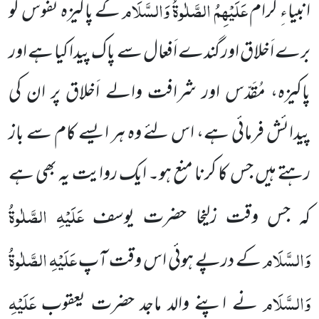
عَلَیْہِمُ الصَّلٰوۃُ وَالسَّلَام
انبیاءِ کرام
کے پاکیزہ نُفوس کو
برے اَخلاق اور گندے اَفعال سے پاک
پیدا کیا ہے اور
پاکیزہ، مُقَدّس اور شرافت والے اَخلاق پر ان
کی
پیدائش فرمائی ہے، اس لئے وہ ہر ایسے کام سے باز
رہتے ہیں جس کا کرنا منع ہو۔ ایک روایت یہ بھی ہے
عَلَیْہِ الصَّلٰوۃُ
کہ جس وقت زلیخا حضرت یوسف
وَالسَّلَام
عَلَیْہِ الصَّلٰوۃُ
کے درپے ہوئی اس وقت آپ
وَالسَّلَام
عَلَیْہِ
نے اپنے والد ماجد حضرت یعقوب