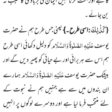
کا ہے اور بحث کرنا کہیں ایمان کی بربادی کا سبب نہ
بن جائے ۔
كَذٰلِكَ
:
{
اسی طرح۔}
یعنی جس طرح ہم نے حضرت
عَلَیْہِ الصَّلٰوۃُ وَالسَّلَام
یوسف
کو دلیل دکھائی اسی طرح
ہم اس سے
ہربرائی اور بے حیائی کو پھیر دیں گے اور
عَلَیْہِ الصَّلٰوۃُ وَالسَّلَام
بیشک حضرت یوسف
ہمارے
ان بندوں میں سے ہے جنہیں ہم نے نبوت کے
لئے منتخب فرما لیا ہے اور دوسرے لوگوں پر انہیں