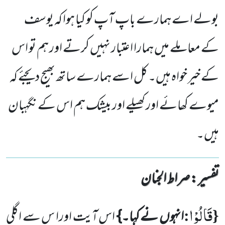
بولے اے ہمارے باپ آپ کو کیا ہوا کہ یوسف
کے معاملے میں ہمارا اعتبار نہیں کرتے اور ہم تو اس
کے خیر خواہ ہیں۔ کل اسے ہمارے ساتھ بھیج دیجئے کہ
میوے کھائے اور کھیلے اور بیشک ہم اس کے نگہبان
ہیں۔
تفسیر : ‎صراط الجنان
قَالُوْا
:
{
انہوں نے کہا۔}
اس آیت اورا س سے اگلی