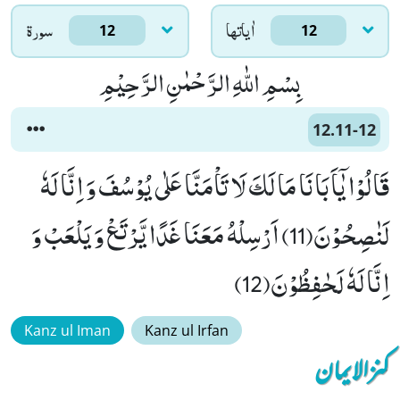
اٰياتها
سورۃ
12
12
بِسْمِ اللّٰهِ الرَّحْمٰنِ الرَّحِیْمِ
12.11-12
قَالُوْا یٰۤاَبَانَا مَا لَكَ لَا تَاْمَنَّا عَلٰى یُوْسُفَ وَ اِنَّا لَهٗ
لَنٰصِحُوْنَ(11) اَرْسِلْهُ مَعَنَا غَدًا یَّرْتَعْ وَ یَلْعَبْ وَ
اِنَّا لَهٗ لَحٰفِظُوْنَ(12)
Kanz ul Iman
Kanz ul Irfan
کنزالایمان