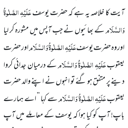
عَلَیْہِ الصَّلٰوۃُ
آیت کا خلاصہ یہ ہے کہ حضرت یوسف
وَالسَّلَام
کے بھائیوں نے جب آپس میں مشورہ کر لیا
عَلَیْہِ الصَّلٰوۃُ وَالسَّلَام
اور وہ حضرت یوسف
اور حضرت
عَلَیْہِ الصَّلٰوۃُ وَالسَّلَام
یعقوب
کے درمیان جدائی کروا
دینے پر متفق ہو گئے تو انہوں نے اپنے والد حضرت
عَلَیْہِ الصَّلٰوۃُ وَالسَّلَام
یعقوب
سے کہا ’’ اے ہمارے
باپ! آپ کو کیا ہوا کہ یوسف کے معاملے میں آپ