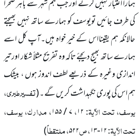
ہمارا اعتبار نہیں کرتے اور جب ہم شہر سے باہر صحرا
کی طرف جائیں
تویوسف کو ہمارے ساتھ نہیں بھیجتے
حالانکہ ہم یقینااس کے خیر خواہ ہیں۔آپ کل اسے
ہمارے ساتھ بھیج دیجئے تاکہ وہ تفریح
مثلاً شکار اور تیر
اندازی وغیرہ کے ذریعے لطف اندوز ہوں ، بیشک
تفسیرطبری،
ہم اس کی پوری نگہداشت کریں گے ۔
(
یوسف، تحت الآیۃ:
،
، مدارک، یوسف،
۱۵۵
/
۷
۱۲
تحت الآیۃ:
، ص
، ملتقطاً
)
۵۲۲
۱۳
-
۱۲