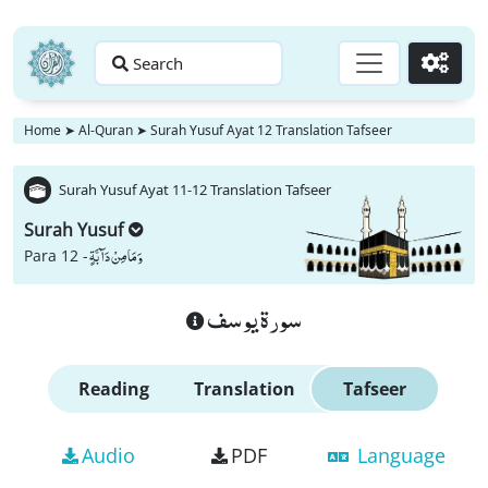
Search
Go
Home
➤
Al-Quran
➤
Surah Yusuf Ayat 12 Translation Tafseer
Surah Yusuf Ayat 11-12 Translation Tafseer
Surah Yusuf
وَ مَا مِنْ دَآبَّةٍ
Para 12 -
سورة يوسف
Reading
Translation
Tafseer
Audio
PDF
Language