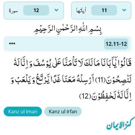
اٰياتها
سورۃ
12
11
بِسْمِ اللّٰهِ الرَّحْمٰنِ الرَّحِیْمِ
12.11-12
قَالُوْا یٰۤاَبَانَا مَا لَكَ لَا تَاْمَنَّا عَلٰى یُوْسُفَ وَ اِنَّا لَهٗ
لَنٰصِحُوْنَ(11) اَرْسِلْهُ مَعَنَا غَدًا یَّرْتَعْ وَ یَلْعَبْ وَ
اِنَّا لَهٗ لَحٰفِظُوْنَ(12)
Kanz ul Iman
Kanz ul Irfan
کنزالایمان