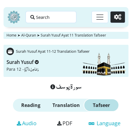
Search
Go
Home
➤
Al-Quran
➤
Surah Yusuf Ayat 11 Translation Tafseer
Surah Yusuf Ayat 11-12 Translation Tafseer
Surah Yusuf
وَ مَا مِنْ دَآبَّةٍ
Para 12 -
سورة يوسف
Reading
Translation
Tafseer
Audio
PDF
Language