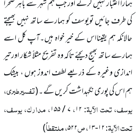
ہمارا اعتبار نہیں کرتے اور جب ہم شہر سے باہر صحرا
کی طرف جائیں
تویوسف کو ہمارے ساتھ نہیں بھیجتے
حالانکہ ہم یقینااس کے خیر خواہ ہیں۔آپ کل اسے
ہمارے ساتھ بھیج دیجئے تاکہ وہ تفریح
مثلاً شکار اور تیر
اندازی وغیرہ کے ذریعے لطف اندوز ہوں ، بیشک
تفسیرطبری،
ہم اس کی پوری نگہداشت کریں گے ۔
(
یوسف، تحت الآیۃ:
،
، مدارک، یوسف،
۱۵۵
/
۷
۱۲
تحت الآیۃ:
، ص
، ملتقطاً
)
۵۲۲
۱۳
-
۱۲