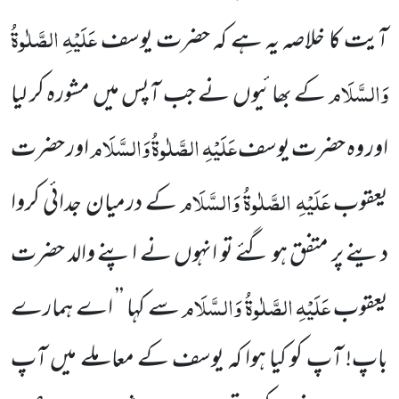
عَلَیْہِ الصَّلٰوۃُ
آیت کا خلاصہ یہ ہے کہ حضرت یوسف
وَالسَّلَام
کے بھائیوں نے جب آپس میں مشورہ کر لیا
عَلَیْہِ الصَّلٰوۃُ وَالسَّلَام
اور وہ حضرت یوسف
اور حضرت
عَلَیْہِ الصَّلٰوۃُ وَالسَّلَام
یعقوب
کے درمیان جدائی کروا
دینے پر متفق ہو گئے تو انہوں نے اپنے والد حضرت
عَلَیْہِ الصَّلٰوۃُ وَالسَّلَام
یعقوب
سے کہا ’’ اے ہمارے
باپ! آپ کو کیا ہوا کہ یوسف کے معاملے میں آپ