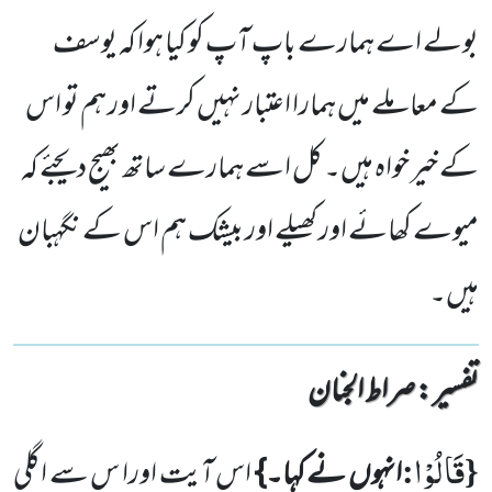
بولے اے ہمارے باپ آپ کو کیا ہوا کہ یوسف
کے معاملے میں ہمارا اعتبار نہیں کرتے اور ہم تو اس
کے خیر خواہ ہیں۔ کل اسے ہمارے ساتھ بھیج دیجئے کہ
میوے کھائے اور کھیلے اور بیشک ہم اس کے نگہبان
ہیں۔
تفسیر : ‎صراط الجنان
قَالُوْا
:
{
انہوں نے کہا۔}
اس آیت اورا س سے اگلی