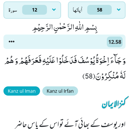
اٰياتها
سورۃ
12
58
بِسْمِ اللّٰهِ الرَّحْمٰنِ الرَّحِیْمِ
12.58
وَ جَآءَ اِخْوَةُ یُوْسُفَ فَدَخَلُوْا عَلَیْهِ فَعَرَفَهُمْ وَ هُمْ
لَهٗ مُنْكِرُوْنَ(58)
Kanz ul Iman
Kanz ul Irfan
کنزالایمان
اور یوسف کے بھائی آئے تو اس کے پاس حاضر