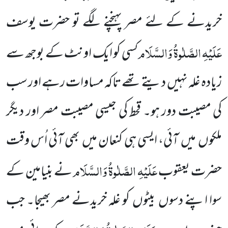
خریدنے کے لئے مصر پہنچنے لگے تو حضرت یوسف
عَلَیْہِ الصَّلٰوۃُ وَالسَّلَام
کسی کو ایک اونٹ کے بوجھ سے
زیادہ غلہ نہیں دیتے تھے تاکہ مساوات رہے اور سب
کی مصیبت دور ہو۔ قحط کی جیسی مصیبت مصر اور دیگر
ملکوں میں آئی، ایسی ہی کنعان میں بھی آئی اُس وقت
عَلَیْہِ الصَّلٰوۃُ وَالسَّلَام
حضرت یعقوب
نے بنیامین کے
سوا اپنے دسوں بیٹوں کو غلہ خریدنے مصر بھیجا۔ جب