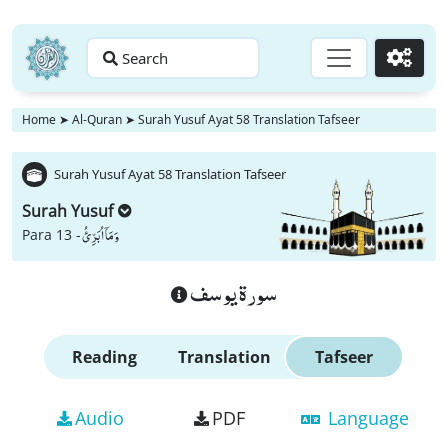
Search
Go
Home
➤
Al-Quran
➤
Surah Yusuf Ayat 58 Translation Tafseer
Surah Yusuf Ayat 58 Translation Tafseer
Surah Yusuf
وَ مَاۤ اُبَرِّئُ
Para 13 -
سورة يوسف
Reading
Translation
Tafseer
Audio
PDF
Language