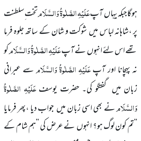
عَلَیْہِ الصَّلٰوۃُ وَالسَّلَام
ہوگا جبکہ یہاں آپ
تخت ِسلطنت
پر ،شاہانہ لباس میں شوکت و شان کے ساتھ جلوہ فرما
عَلَیْہِ الصَّلٰوۃُ وَالسَّلَام
تھے اس لئے انہوں نے آپ
کو
عَلَیْہِ الصَّلٰوۃُ وَالسَّلَام
نہ پہچانا اور آپ
سے عبرانی
عَلَیْہِ الصَّلٰوۃُ
زبان میں گفتگو کی۔ حضرت یوسف
وَالسَّلَام
نے بھی اسی زبان میں جواب دیا ،پھر فرمایا
’’تم کون لوگ ہو؟ انہوں نے عرض کی ’’ہم شام کے