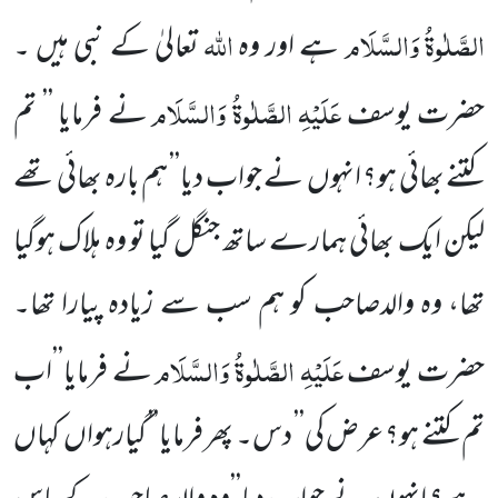
الصَّلٰوۃُ وَالسَّلَام
اللّٰہ
ہے اور وہ
تعالیٰ کے نبی ہیں ۔
عَلَیْہِ الصَّلٰوۃُ وَالسَّلَام
حضرت یوسف
نے فرمایا ’’ تم
کتنے بھائی ہو؟ انہوں نے جواب دیا’’ ہم بارہ بھائی تھے
لیکن ایک بھائی ہمارے ساتھ جنگل گیا تو وہ ہلاک ہوگیا
تھا، وہ والدصاحب کو ہم سب سے زیادہ پیارا تھا۔
عَلَیْہِ الصَّلٰوۃُ وَالسَّلَام
حضرت یوسف
نے فرمایا’’اب
تم کتنے ہو؟ عرض کی’’ دس۔ پھر فرمایا’’ گیارہواں کہاں