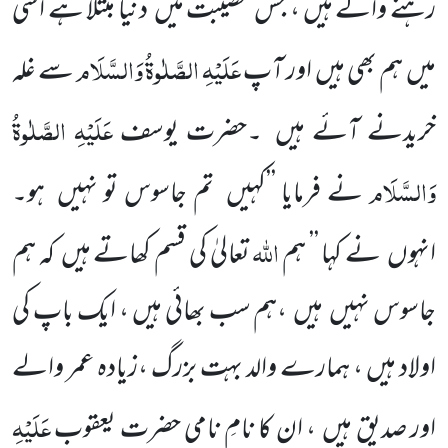
رہنے والے ہیں ، جس مصیبت میں دنیا مبتلا ہے اسی
عَلَیْہِ الصَّلٰوۃُ وَالسَّلَام
میں ہم بھی ہیں اور آپ
سے غلہ
عَلَیْہِ الصَّلٰوۃُ
خریدنے آئے ہیں ۔حضرت یوسف
وَالسَّلَام
نے فرمایا ’’کہیں تم جاسوس تو نہیں ہو۔
اللّٰہ
انہوں نے کہا ’’ ہم
تعالیٰ کی قسم کھاتے ہیں کہ ہم
جاسوس نہیں ہیں ،ہم سب بھائی ہیں ، ایک باپ کی
اولاد ہیں ، ہمارے والد بہت بزرگ ،زیادہ عمر والے
عَلَیْہِ
اور صدیق ہیں ، ان کا نامِ نامی حضرت یعقوب