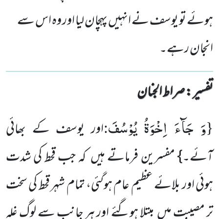
ہوئے تو یوسف نے انہیں پہچان لیا اور وہ اس سے
انجان رہے۔
تفسیر : ‎صراط الجنان
وَ جَآءَ اِخْوَةُ یُوْسُفَ
:
{
اور یوسف کے بھائی
آئے۔} مفسرین فرماتے ہیں کہ جب قحط کی شدت
ہوئی اور بلائے عظیم عام ہوگئی، تمام شہر قحط کی سخت
تر مصیبت میں مبتلا ہوگئے اور ہر جانب سے لوگ غلہ