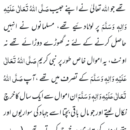
اللہ
صَلَّی اللہُ تَعَالٰی عَلَیْہِ
تھے جو
تعالیٰ نے اپنے حبیب
وَاٰلِہٖ وَسَلَّمَ
پر لوٹادئیے تھے، مسلمانوں نے انہیں
حاصل کرنے کے لئے نہ گھوڑے دوڑائے تھے نہ
صَلَّی اللہُ تَعَالٰی
اونٹ، یہ اموال خاص طور پر نبی کریم
عَلَیْہِ وَاٰلِہٖ وَسَلَّمَ
صَلَّی اللہُ
کے تصرف میں تھے ،آپ
تَعَالٰی عَلَیْہِ وَاٰلِہٖ وَسَلَّمَ
ان اموال سے ایک سال کا خرچ
نکال لیتے اور جو مال باقی بچتا اسے جہاد کی سواریوں اور
مسلم،