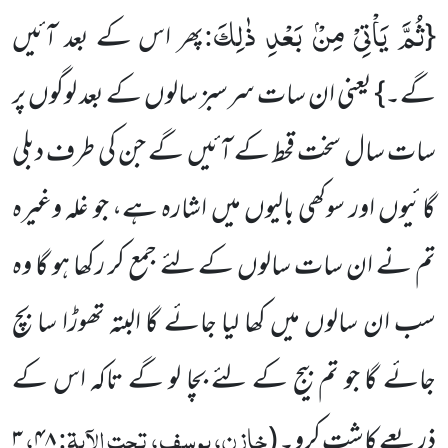
ثُمَّ یَاْتِیْ مِنْۢ بَعْدِ ذٰلِكَ
:
{
پھر اس کے بعد آئیں
گے۔} یعنی ان سات سرسبز سالوں کے بعد لوگوں پر
سات سال سخت قحط کے آئیں گے جن کی طرف دبلی
گائیوں اور سوکھی بالیوں میں اشارہ ہے، جو غلہ وغیرہ
تم نے ان سات سالوں کے لئے جمع کر رکھا ہو گا وہ
سب ان سالوں میں کھا لیا جائے گا البتہ تھوڑا سا بچ
جائے گا جو تم بیج کے لئے بچا لو گے تاکہ اس کے
خازن، یوسف، تحت الآیۃ:
،
ذریعے کاشت کرو۔
(
۴۸
۳