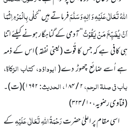
اللہُ تَعَالٰی عَلَیْہِ وَ اٰلِہٖ وَسَلَّمَ
کَفٰی بِالْمَرْ ءِ اِثْمًا
فرماتے ہیں ’’
اَنْ یُضَیِّعَ مَنْ یَقُوْتُ
‘‘
آدمی کے گناہگار ہونے کیلئے اتنا
ہی کافی ہے کہ جس کا قُوت (یعنی نفقہ ) اس کے ذمہ
ابوداؤد، کتاب الزکاۃ،
ہے اُسے ضائع چھوڑ دے
(
باب فی صلۃ الرحم،
، الحدیث:
۲ / ۱۸۴
۱۶۹۲)
(ت)۔
(فتاوی رضویہ،
۱۰ / ۳۲۳
)
رَحْمَۃُ اللہِ تَعَالٰی عَلَیْہِ
اسی مقام پر اعلیٰ حضرت
کے