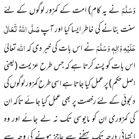
وَسَلَّمَ
نے یہ کام) امت کے کمزور لوگوں کے لئے
صَلَّی اللہُ تَعَالٰی
سنت بنانے کی خاطر ایسا کیا اور آپ
عَلَیْہِ وَاٰلِہٖ وَسَلَّمَ
اللہ
نے اس بات کی خبر دی کہ
تعالیٰ
اس بات کو پسند کرتا ہے کہ جس طرح عزیمت (یعنی
اصل حکم) پر عمل کیا جاتا ہے اسی طرح کمزور لوگوں کی
دلجوئی کے لئے رخصت پر بھی عمل کیا جائے تاکہ ان
کی کمزوری ان کو مایوسی تک نہ لے جائے اور وہ
انتہائی درجہ تک پہنچنے سے عاجز ہونے کی وجہ سے