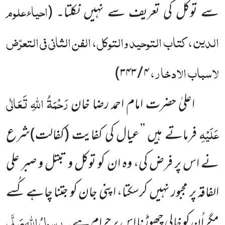
احیاءعلوم
سے توکل کی تعریف سے نہیں نکلتا۔
(
الدین ، کتاب التوحید والتوکل، الفن الثانی فی التعرّض
لاسباب الادخار،
)
۴ / ۳۴۳
رَحْمَۃُ اللہِ تَعَالٰی
اعلیٰ حضرت امام احمد رضا خان
عَلَیْہِ
فرماتے ہیں ’’عیال کی کفایت (کفالت)شرع
نے اس پر فرض کی، وہ ان کو توکل و تبتل و صبر علی
الفاقہ پر مجبور نہیں کرسکتا، اپنی جان کو جتنا چاہے کُسے
رسولُ اللہ
صَلَّی
مگر اُن کو خالی چھوڑنا اس پر حرام ہے۔