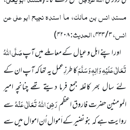
کی روزی
کل دے گا۔
(
مسند انس بن مالک، ما اسندہ نجیح ابو علی عن
انس،
، الحدیث:
)
۴۲۰۸
۳ / ۴۳۳
صَلَّی اللہُ
اور اپنے اہل و عیال کے معاملے میں آپ
تَعَالٰی عَلَیْہِ وَاٰلِہٖ وَسَلَّمَ
کا طرزِ عمل یہ تھا کہ آپ ان کے
لئے سال بھر کاغلہ جمع فرما دیتے تھے چنانچہ امیر
رَضِیَ اللہُ تَعَالٰی عَنْہُ
المومنین حضرت فاروق اعظم
سے
روایت ہے کہ بنو نضیر کے اَموال اُن اموال میں سے