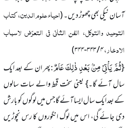
احیاء علوم الدین، کتاب
آسان نیکی بھی چھوڑ دیں۔
(
التوحید والتوکل، الفن الثانی فی التعرّض لاسباب
الادخار،
)
۴ / ۳۴۳-۳۴۴
ثُمَّ یَاْتِیْ مِنْۢ بَعْدِ ذٰلِكَ عَامٌ
:
{
پھر ان کے بعد ایک
سال آئے گا۔} یعنی سخت قحط والے سات سالوں
کے بعد ایک سال ایسا آئے گا جس میں لوگوں کو بارش
دی جائے گی، اس میں لوگ انگوروں کا رس نچوڑیں