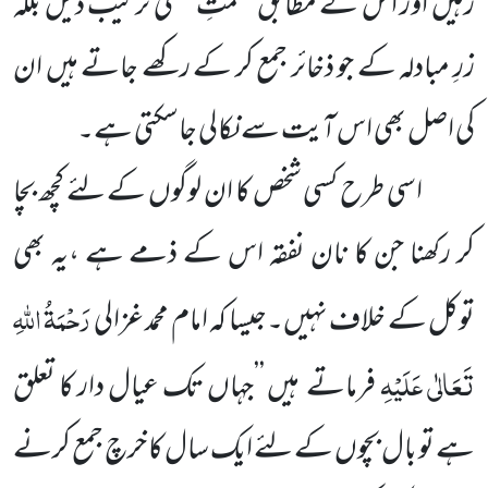
رہیں اور اس کے مطابق حکمتِ عملی ترتیب دیں بلکہ
زرِ مبادلہ کے جو ذخائر جمع کر کے رکھے جاتے ہیں ان
کی اصل بھی اس آیت سے نکالی جاسکتی ہے۔
اسی طرح کسی شخص کا ان لوگوں کے لئے کچھ بچا
کر رکھنا جن کا نان نفقہ اس کے ذمے ہے ،یہ بھی
رَحْمَۃُ اللہِ
توکل کے خلاف نہیں۔جیسا کہ امام محمد غزالی
تَعَالٰی عَلَیْہِ
فرماتے ہیں ’’جہاں تک عیال دار کا تعلق
ہے تو بال بچوں کے لئے ایک سال کا خرچ جمع کرنے