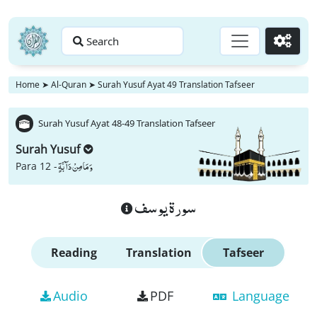
Search
Go
Home
➤
Al-Quran
➤
Surah Yusuf Ayat 49 Translation Tafseer
Surah Yusuf Ayat 48-49 Translation Tafseer
Surah Yusuf
وَ مَا مِنْ دَآبَّةٍ
Para 12 -
سورة يوسف
Reading
Translation
Tafseer
Audio
PDF
Language