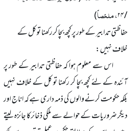
، ملخصاً
)
/ ۲۴
حفاظتی تدابیر کے طور پر کچھ بچا کر رکھنا تو کل کے
خلاف نہیں :
اس سے معلوم ہوا کہ حفاظتی تدابیر کے طور پر
آئندہ کے لئے کچھ بچا کر رکھنا تو کل کے خلاف نہیں
بلکہ حکومت کرنے والوں کی ذمہ داری ہے کہ اناج اور
دیگر ضروریات کے حوالے سے ملکی ذخائرکا جائزہ لیتے