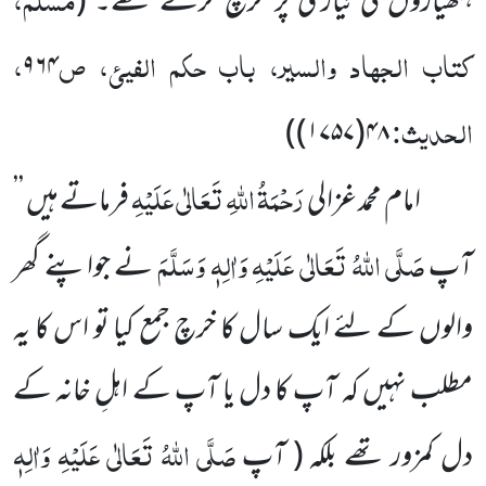
ہتھیاروں کی تیاری پر خرچ کرتے تھے۔
(
کتاب الجہاد والسیر، باب حکم الفیئ، ص
،
۹۶۴
الحدیث:
)
۴۸(۱۷۵۷)
رَحْمَۃُ اللہِ تَعَالٰی عَلَیْہِ
امام محمد غزالی
فرماتے ہیں ’’
صَلَّی اللہُ تَعَالٰی عَلَیْہِ وَاٰلِہٖ وَسَلَّمَ
آپ
نے جواپنے گھر
والوں کے لئے ایک سال کا خرچ جمع کیا تو اس کا یہ
مطلب نہیں کہ آپ کا دل یا آپ کے اہلِ خانہ کے
صَلَّی اللہُ تَعَالٰی عَلَیْہِ وَاٰلِہٖ
دل کمزور تھے بلکہ ( آپ