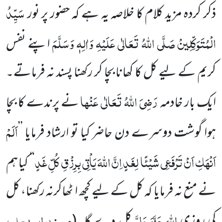
سَیِّدُ
ذکر کردہ مزید کلام کا خلاصہ یہ ہے کہ حضور پر نور
الْمُتَوَکِّلِینْ صَلَّی اللہُ تَعَالٰی عَلَیْہِ وَاٰلِہٖ وَسَلَّمَ
اپنے نفس
کریم کے لیے کل کا کھانا بچا کر رکھنا پسند نہ فرماتے۔
رَضِیَ اللہُ تَعَالٰی عَنْہا
ایک بار خادمہ
نے پرندے کا بچا
اَلَمْ
ہوا گوشت دوسرے دن حاضر کیا تو ارشاد فرمایا ’’
اَنْہَکِ اَنْ تَرْفَعِی شَیْئًا لِغَدٍ اِنَّ اللہَ یَاْتِی بِرِزْقِ کُلِّ غَدٍ
‘‘
کیا ہم
نے منع نہ فرمایا کہ کل کے لیے کچھ ا ٹھاکرنہ رکھنا، کل
اللہ عَزَّوَجَلَّ
مسند ابو یعلی،