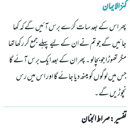
کنزالایمان
پھر اس کے بعد سات کرّے برس آئیں گے کہ کھا
جائیں گے جو تم نے ان کے لیے پہلے جمع کر رکھاتھا
مگر تھوڑا جو بچالو ۔ پھر ان کے بعد ایک برس آئے گا
جس میں لوگوں کو مینھ دیا جائے گا اور اس میں رس
نچوڑیں گے۔
تفسیر : ‎صراط الجنان