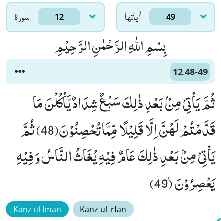
اٰياتها
سورۃ
12
49
بِسْمِ اللّٰهِ الرَّحْمٰنِ الرَّحِیْمِ
12.48-49
ثُمَّ یَاْتِیْ مِنْۢ بَعْدِ ذٰلِكَ سَبْعٌ شِدَادٌ یَّاْكُلْنَ مَا
قَدَّمْتُمْ لَهُنَّ اِلَّا قَلِیْلًا مِّمَّا تُحْصِنُوْنَ(48) ثُمَّ
یَاْتِیْ مِنْۢ بَعْدِ ذٰلِكَ عَامٌ فِیْهِ یُغَاثُ النَّاسُ وَ فِیْهِ
یَعْصِرُوْنَ۠ (49)
Kanz ul Iman
Kanz ul Irfan