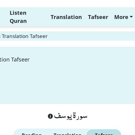
Listen
Translation
Tafseer
More
Quran
 Translation Tafseer
tion Tafseer
سورة يوسف