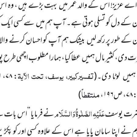
’اے عزیز! اس کے والد عمر میں بہت بڑے ہیں ، وہ ا
 کے دل کو تسلی ہوتی ہے۔ آپ ہم میں سے کسی ایک کو غلا
کے طور پر رکھ لیں بیشک ہم آپ کو احسان کرنے والا 
ی، کثیر مال ہمیں عطا کیا، ہمارا مطلوب اچھی طرح پو
تفسیرکبیر، یوسف، تحت الآیۃ
ہمیں لوٹا دی۔(
:
۷۸
،
۴۹۱
ملتقطاً
۷۸
، ص
۱۹۶
،
)
عَلَیْہِ الصَّلٰوۃُ وَالسَّلَام
رت یوسف
نے فرمایا ’’اس بات 
نے اپنا سامان پایا ہے اس کے علاوہ کسی اور کو پکڑ ی