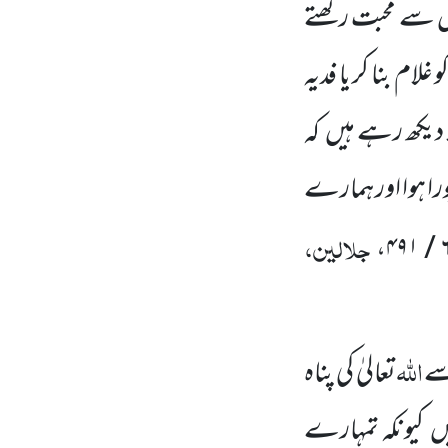
س سے محبت رکھتے
م بنا کر یا فدیہ
دیکھ رہے ہیں کہ
را ہوا اور ہمارے
جلالین،
،
۶ / 
اللّٰہ
سے
تعالیٰ کی پناہ
ں کیونکہ تمہارے