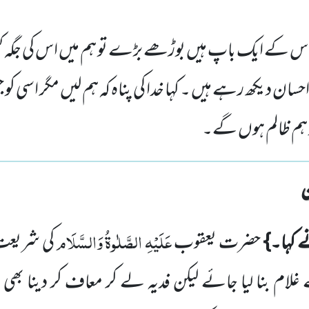
 کے ایک باپ ہیں بوڑھے بڑے تو ہم میں اس کی جگہ کس
ن دیکھ رہے ہیں ۔ کہا خدا کی پناہ کہ ہم لیں مگر اسی ک
تو ہم ظالم ہوں گے۔
عَلَیْہِ الصَّلٰوۃُ وَالسَّلَام
 کہا۔}
حضرت یعقوب
کی شریعت 
 غلام بنا لیا جائے لیکن فدیہ لے کر معاف کر دینا بھی 