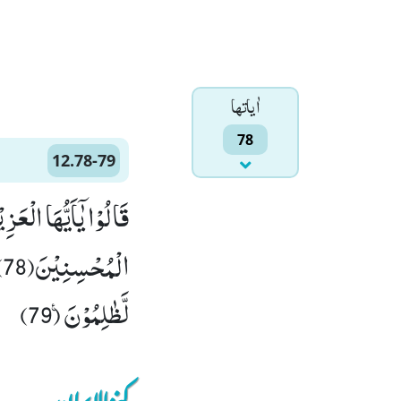
اٰياتها
78
12.78-79
قَالُوْا یٰۤاَیُّهَا الْعَ
ا
لَّظٰلِمُوْنَ۠ (79)