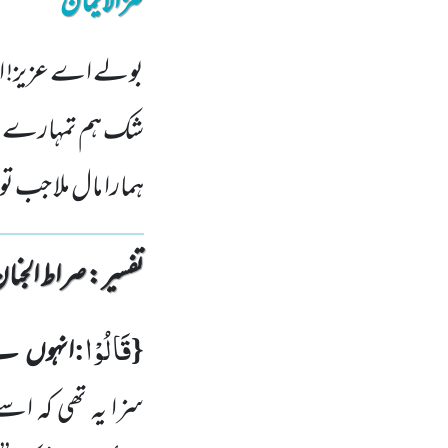
کنزالایمان
بولے اے عزیز! اس
شک ہم تمہارے احسا
ہمارا مال ملا جب 
تفسیر : ‎صراط الجنان
قَالُوْا
:
{
انہوں نے
سزا یہ تھی کہ اسے