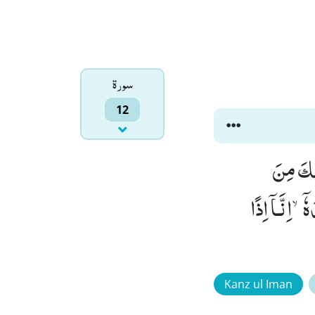
سورۃ
12
رٰىكَ مِنَ
هٗۤۙ-اِنَّـاۤ اِذًا
Kanz ul Iman