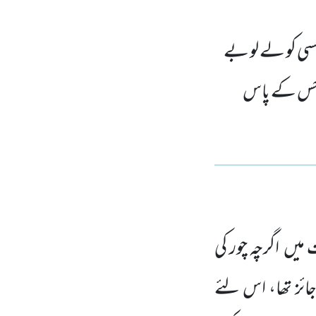
ی کو لے لو بے
و جس کے پاس
میں اگرچہ چور کی
جائز تھا، اس لئے