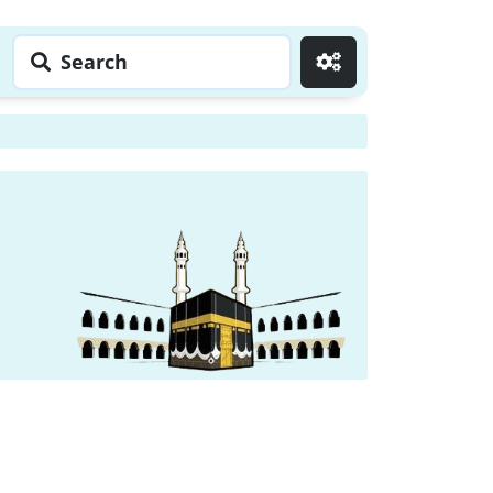
Search
Go