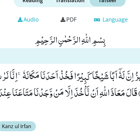
Reading
Translation
Tafseer
Audio
PDF
Language
بِسْمِ اللّٰهِ الرَّحْمٰنِ الرَّحِیْمِ
زِیْزُ اِنَّ لَهٗۤ اَبًا شَیْخًا كَبِیْرًا فَخُذْ اَحَدَنَا مَكَانَهٗۚ-اِنَّا نَ
لْمُحْسِنِیْنَ(78) قَالَ مَعَاذَ اللّٰهِ اَنْ نَّاْخُذَ اِلَّا مَنْ وَّجَدْنَا مَتَاعَنَا عِنْدَ
Kanz ul Irfan