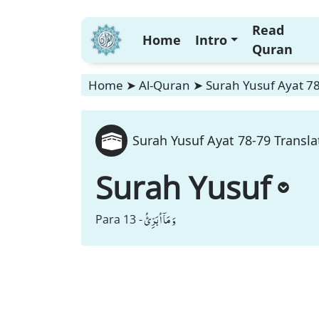
Read
Home
Intro
Quran
Home
➤
Al-Quran
➤
Surah Yusuf Ayat 78
Surah Yusuf Ayat 78-79 Transla
Surah Yusuf
وَ مَاۤ اُبَرِّئُ
Para 13 -