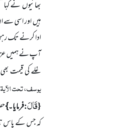
بھائیوں نے کہا ’
ہیں اور اسی سے ان
ادا کرنے تک رہن 
آپ نے ہمیں عزت د
غلے کی قیمت بھی 
یوسف، تحت الآیۃ
:
قَالَ
:
{
فرمایا۔}
حض
کہ جس کے پاس ہم 