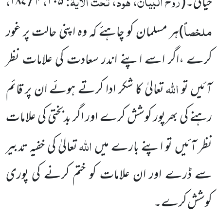
روح البیان، ہود، تحت الآیۃ:
،
،
حیائی۔
(
۱۰۵
۴ / ۱۸۷
ملخصاً
)
ہر مسلمان کو چاہئے کہ وہ اپنی حالت پر غور
کرے ،اگر اسے اپنے اندر سعادت کی علامات نظر
اللہ
آئیں تو
تعالیٰ کا شکر ادا کرتے ہوئے ان پر قائم
رہنے کی بھرپور کوشش کرے اور اگر بدبختی کی علامات
اللہ
نظر آئیں تو اپنے بارے میں
تعالیٰ کی خفیہ تدبیر
سے ڈرے اور ان علامات کو ختم کرنے کی پوری
کوشش کرے۔