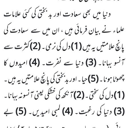
دنیا میں بھی سعادت اور بد بختی کی کئی علامات
علماء نے بیان فرمائی ہیں ، ان میں سے سعادت کی
پانچ علامتیں یہ ہیں
(1)
دل کی نرمی۔
(2)
کثرت سے
آنسو بہانا۔
(3)
دنیا سے نفرت۔
(4)
امیدوں کا
چھوٹا ہونا۔
(5)
حیا۔ اور بدبختی کی پانچ علامتیں یہ ہیں۔
(1)
دل کی سختی۔
(2)
آنکھ کی خشکی یعنی آنسونہ بہانا۔
(3)
دنیا کی رغبت۔
(4)
لمبی امیدیں۔
(5)
بے