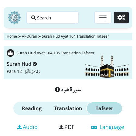
Search
Go
Home
➤
Al-Quran
➤
Surah Hud Ayat 104 Translation Tafseer
Surah Hud Ayat 104-105 Translation Tafseer
Surah Hud
وَ مَا مِنْ دَآبَّةٍ
Para 12 -
سورة هود
Reading
Translation
Tafseer
Audio
PDF
Language