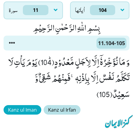
اٰياتها
سورۃ
11
104
بِسْمِ اللّٰهِ الرَّحْمٰنِ الرَّحِیْمِ
11.104-105
وَ مَا نُؤَخِّرُهٗۤ اِلَّا لِاَجَلٍ مَّعْدُوْدٍﭤ(104) یَوْمَ یَاْتِ لَا
تَكَلَّمُ نَفْسٌ اِلَّا بِاِذْنِهٖۚ-فَمِنْهُمْ شَقِیٌّ وَّ
سَعِیْدٌ(105)
Kanz ul Iman
Kanz ul Irfan
کنزالایمان