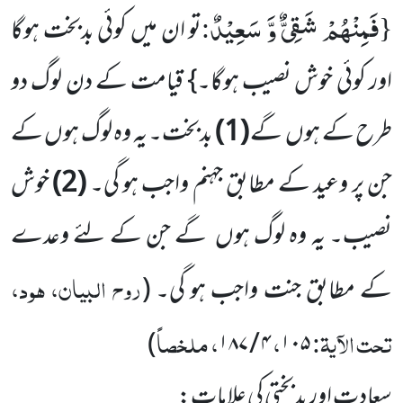
فَمِنْهُمْ شَقِیٌّ وَّ سَعِیْدٌ
:
{
تو ان میں کوئی بدبخت ہوگا
اور کوئی خوش نصیب ہوگا۔} قیامت کے دن لوگ دو
طرح کے ہوں
گے
(1)
بدبخت۔ یہ وہ لوگ ہوں کے
جن پر وعید کے مطابق جہنم واجب ہو گی۔
(2)
خوش
نصیب۔ یہ وہ لوگ ہوں
گے جن کے لئے وعدے
روح البیان، ہود،
کے مطابق جنت واجب ہو گی۔
(
تحت الآیۃ:
،
، ملخصاً
)
۴ / ۱۸۷
۱۰۵
سعادت اور بدبختی کی علامات: