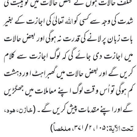
مختلف حالات ہوں گے بعض حالات میں تو ہیبت کی
اللہ
شدت کی وجہ سے کسی کو
تعالیٰ کی اجازت کے بغیر
بات زبان پر لانے کی قدرت نہ ہوگی اور بعض حالات
میں اجازت دی جائے گی کہ لوگ اجازت سے کلام
کریں گے اور بعض حالات میں گھبراہٹ ا ور دہشت
کم ہوگی تو اُس و قت لوگ اپنے معاملات میں جھگڑیں
خازن، ہود،
گے اور اپنے مقدمات پیش کریں گے۔ (
تحت الآیۃ:
،
، ملخصاً
)
۲ / ۳۷۱
۱۰۵