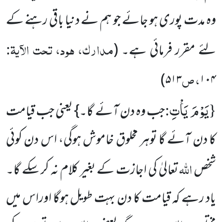
وہ مدت پوری ہو جائے جو ہم نے دنیا باقی رہنے کے
مدارک، ہود، تحت الآیۃ:
لئے مقرر فرمائی ہے۔
(
، ص
)
۵۱۳
۱۰۴
یَوْمَ یَاْتِ
:
{
جب وہ دن آئے گا۔} یعنی جب قیامت
کا دن آئے گا توہر مخلوق خاموش ہوگی، اس دن کوئی
اللہ
شخص
تعالیٰ کی اجازت کے بغیر کلام نہ کر سکے گا۔
یاد رہے کہ قیامت کا دن بہت طویل ہوگا اوراس میں