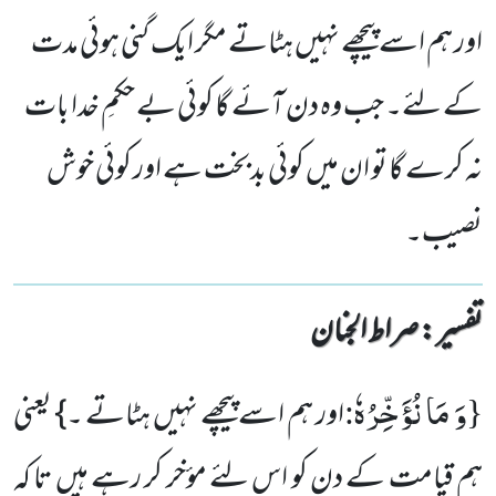
اور ہم اسے پیچھے نہیں ہٹاتے مگر ایک گنی ہوئی مدت
کے لئے۔ جب وہ دن آئے گا کوئی بے حکمِ خدا بات
نہ کرے گا تو ان میں کوئی بدبخت ہے اور کوئی خوش
نصیب۔
تفسیر : ‎صراط الجنان
وَ مَا نُؤَخِّرُهٗ
:
{
اور ہم اسے پیچھے نہیں ہٹاتے ۔} یعنی
ہم قیامت کے دن کو اس لئے مؤخر کر رہے ہیں تا کہ