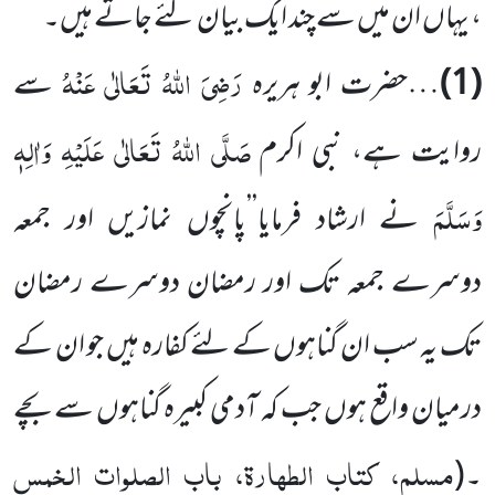
، یہاں ان میں سے چند ایک بیان کئے جاتے ہیں۔
رَضِیَ اللہُ تَعَالٰی عَنْہُ
(1)
…حضرت ابو ہریرہ
سے
صَلَّی اللہُ تَعَالٰی عَلَیْہِ وَاٰلِہٖ
روایت ہے، نبی اکرم
وَسَلَّمَ
نے ارشاد فرمایا’’پانچوں نمازیں اور جمعہ
دوسرے جمعہ تک اور رمضان دوسرے رمضان
تک یہ سب ان گناہوں کے لئے کفارہ ہیں جو ان کے
درمیان واقع ہوں جب کہ آدمی کبیرہ گناہوں سے بچے
مسلم، کتاب الطہارۃ، باب الصلوات الخمس
۔
(