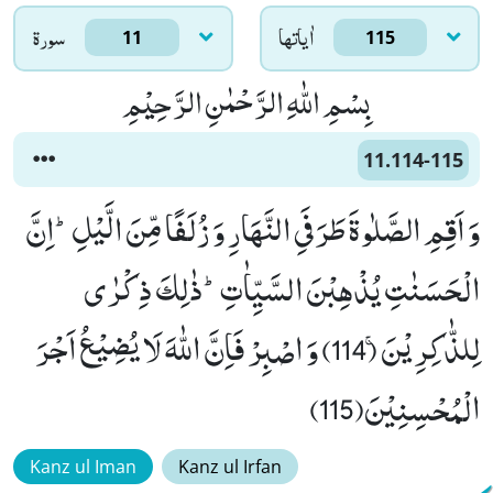
اٰياتها
سورۃ
11
115
بِسْمِ اللّٰهِ الرَّحْمٰنِ الرَّحِیْمِ
11.114-115
وَ اَقِمِ الصَّلٰوةَ طَرَفَیِ النَّهَارِ وَ زُلَفًا مِّنَ الَّیْلِؕ-اِنَّ
الْحَسَنٰتِ یُذْهِبْنَ السَّیِّاٰتِؕ-ذٰلِكَ ذِكْرٰى
لِلذّٰكِرِیْنَۚ (114) وَ اصْبِرْ فَاِنَّ اللّٰهَ لَا یُضِیْعُ اَجْرَ
الْمُحْسِنِیْنَ(115)
Kanz ul Iman
Kanz ul Irfan