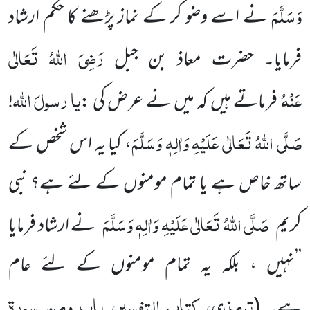
وَسَلَّمَ
نے اسے وضو کر کے نماز پڑھنے کا حکم ارشاد
رَضِیَ اللہُ تَعَالٰی
فرمایا۔ حضرت معاذ بن جبل
عَنْہُ
یا
رسولَ
اللہ
فرماتے ہیں کہ میں نے عرض کی :
!
صَلَّی اللہُ تَعَالٰی عَلَیْہِ وَاٰلِہٖ وَسَلَّمَ
، کیا یہ اس شخص کے
ساتھ خاص ہے یا تمام مومنوں کے لئے ہے؟ نبی
صَلَّی اللہُ تَعَالٰی عَلَیْہِ وَاٰلِہٖ وَسَلَّمَ
کریم
نے ارشاد فرمایا
’’نہیں ، بلکہ یہ تمام مومنوں کے لئے عام
ترمذی، کتاب التفسیر، باب ومن سورۃ
ہے۔
(