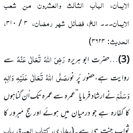
الایمان، الباب الثالث والعشرون من شعب
الایمان۔۔۔ الخ، فضائل شہر رمضان،
،
۳ / ۳۱۰
الحدیث:
)
۳۶۲۳
رَضِیَ اللہُ تَعَالٰی عَنْہُ
(3)
…حضرت ابو ہریرہ
سے
صَلَّی اللہُ تَعَالٰی عَلَیْہِ وَاٰلِہٖ
روایت ہے،حضور پُر نور
وَسَلَّمَ
نے ارشاد فرمایا ’’عمرہ سے عمرہ تک اُن گناہوں
کا کفارہ ہے جو درمیان میں ہوئے اور حجِ مَبرور کا
بخاری، کتاب العمرۃ، باب
ثواب جنت ہی ہے۔
(