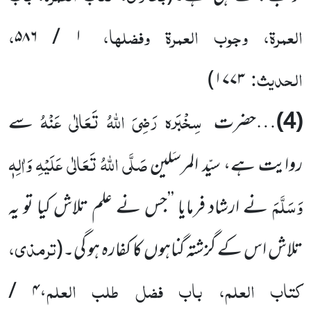
العمرۃ، وجوب العمرۃ وفضلہا،
،
۱ / ۵۸۶
الحدیث:
)
۱۷۷۳
سِخْبَرہ
رَضِیَ اللہُ تَعَالٰی عَنْہُ
(4)
…حضرت
سے
صَلَّی اللہُ تَعَالٰی عَلَیْہِ وَاٰلِہٖ
روایت ہے، سیّد المرسَلین
وَسَلَّمَ
نے ارشاد فرمایا ’’جس نے علم تلاش کیا تو یہ
ترمذی،
تلاش اس کے گزشتہ گناہوں کا کفارہ ہو گی۔
(
کتاب العلم، باب فضل طلب العلم
۴ /
،