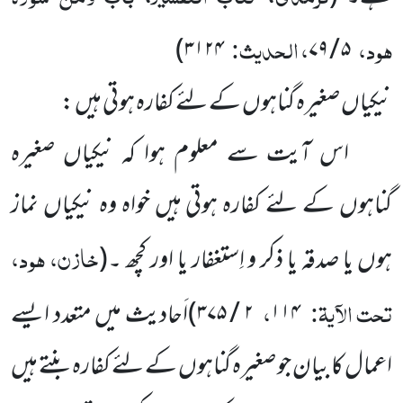
ہود،
، الحدیث:
)
۳۱۲۴
۵ / ۷۹
نیکیاں صغیرہ گناہوں کے لئے کفارہ ہوتی ہیں :
اس آیت سے معلوم ہوا کہ نیکیاں صغیرہ
گناہوں کے لئے کفارہ ہوتی ہیں خواہ وہ نیکیاں نماز
خازن، ہود،
ہوں یا صدقہ یا ذکر و اِستغفار یا اور کچھ ۔
(
تحت الآیۃ:
،
۱۱۴
۲ / ۳۷۵
)
اَحادیث میں متعدد ایسے
اعمال کا بیان جو صغیرہ گناہوں کے لئے کفارہ بنتے ہیں