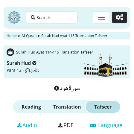
Search
Go
Home
➤
Al-Quran
➤
Surah Hud Ayat 115 Translation Tafseer
Surah Hud Ayat 114-115 Translation Tafseer
Surah Hud
وَ مَا مِنْ دَآبَّةٍ
Para 12 -
سورة هود
Reading
Translation
Tafseer
Audio
PDF
Language