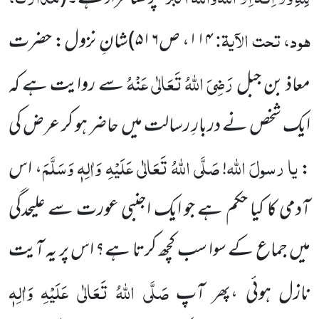
ہود، تحت الآیۃ:
۱۱۴
، ص
۵۱۶
)
شانِ نزول: حضرت
رَضِیَ اللہُ تَعَالٰی عَنْہُ
معاذ بن جبل
سے روایت ہے کہ
ایک شخص نے دربارِ رسالت میں حاضر ہو کر عرض کی
یا
رسولَ
اللہ
صَلَّی اللہُ تَعَالٰی عَلَیْہِ وَاٰلِہٖ وَسَلَّمَ
:
!
، اس
آدمی کا کیا حکم ہے جو ایک اجنبی عورت سے علیحدگی
میں جماع کے سوا سب کچھ کرتا ہے؟ اس پر یہ آیت
صَلَّی اللہُ تَعَالٰی عَلَیْہِ وَاٰلِہٖ
نازل ہوئی ،پھر آپ