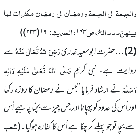
والجمعۃ الی الجمعۃ ورمضان الی رمضان مکفرات لما
بینہنّ۔۔۔ الخ، ص
، الحدیث:
)
۱۶(۲۳۳)
۱۴۴
رَضِیَ اللہُ تَعَالٰی عَنْہُ
(2)
…حضرت ابوسعید خدری
سے
صَلَّی اللہُ تَعَالٰی عَلَیْہِ وَاٰلِہٖ
روایت ہے، نبی کریم
وَسَلَّمَ
نے ارشاد فرمایا ’’جس نے رمضان کا روزہ رکھا
اور اُس کی حدود کو پہچانا اور جس چیز سے بچنا چاہیے اُس
شعب
سے بچا تو جو پہلے کر چکا ہے اُس کا کفارہ ہوگیا۔
(