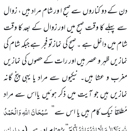
دن کے دو کناروں سے صبح ا ور شام مراد ہیں ، زوال
سے پہلے کا وقت صبح میں اور زوال کے بعد کا وقت
شام میں داخل ہے ۔ صبح کی نمازتو فجر ہے جبکہ شام کی
نمازیں ظہر و عصر ہیں اور رات کے حصوں کی نمازیں
مغرب و عشا ہیں۔ نیکیوں سے مراد یا یہی پنج گانہ
نمازیں ہیں جو آیت میں ذکر ہوئیں یااس سے مراد
سُبْحَانَ اللہِ وَالْحَمْدُ
مُطلقاً نیک کام ہیں یا اس سے’’
لِلّٰہِ وَلَآ اِلٰـہَ اِلَّا اللہُ وَاللہُ اَکْبَرْ
مدارک،
‘‘ پڑھنا مراد ہے۔
(