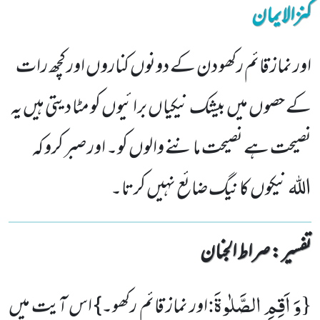
کنزالایمان
اور نماز قائم رکھو دن کے دونوں کناروں اور کچھ رات
کے حصوں میں بیشک نیکیاں برائیوں کو مٹا دیتی ہیں یہ
نصیحت ہے نصیحت ماننے والوں کو۔ اور صبر کرو کہ
اللہ نیکوں کا نیگ ضائع نہیں کرتا۔
تفسیر : ‎صراط الجنان
وَ اَقِمِ الصَّلٰوةَ
:
{
اور نماز قائم رکھو۔} اس آیت میں