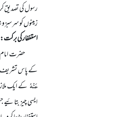
رسول کی تصدیق کری
زمینوں کو سرسبز و
استغفار کی برکت:
حضرت امام
کے پاس تشریف 
عَنْہُ
کے ایک ملازم 
ایسی چیز بتائیے