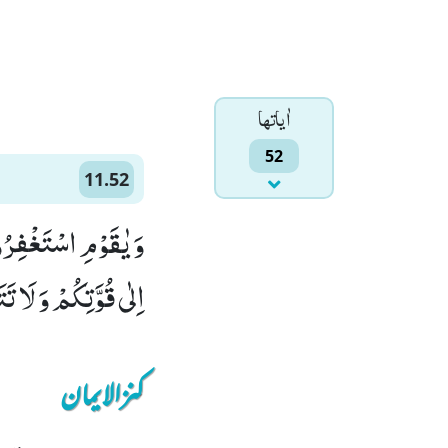
اٰياتها
52
11.52
وَ یٰقَوْمِ اسْتَغْفِرُوْا
اِلٰى قُوَّتِكُمْ وَ لَا تَت
کنزالایمان