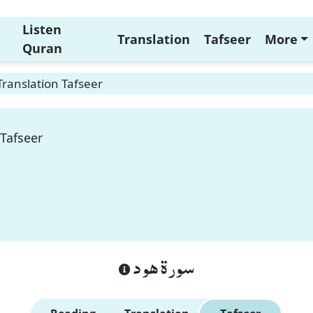
Listen
Translation
Tafseer
More
Quran
ranslation Tafseer
Tafseer
سورة هود