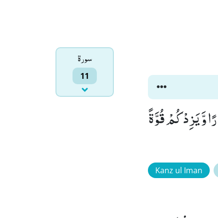
سورۃ
11
ا وَّ یَزِدْكُمْ قُوَّةً
Kanz ul Iman