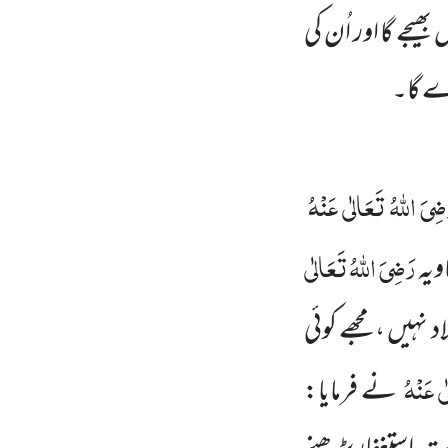
 بھیجے گا اور اُن کی
دے گا۔
ضِیَ اللہُ تَعَالٰی عَنْہُ
رَضِیَ اللہُ تَعَالٰی
ویہ
 نہیں ، مجھے کوئی
ٰی عَنْہُ
نے فرمایا: