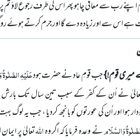
نے رب سے معافی چاہو پھر اس کی طرف رجوع لاؤ تم پر زور ک
وت ہے اس سے اور زیادہ دے گا اور جرم کرتے ہوئے روگر
عَلَیْہِ الصَّلٰوۃُ 
 میری قوم!}
جب قومِ عاد نے حضرت ہود
الیٰ نے اُن کے کفر کے سبب تین سال تک بارش م
ار ہوا اور اُن کی عورتوں کوبانجھ کردیا ، جب یہ لوگ ب
لصَّلٰوۃُ وَالسَّلَام
اللہ
نے وعدہ فرمایا کہ اگر وہ
تعالیٰ پر ایما