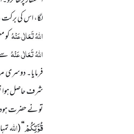
استغفار پڑھا کرو۔ 
لگا، اس کی برکت
اللہُ تَعَالٰی عَنْہُ
کو م
اللہُ تَعَالٰی عَنْہُ
سے ی
فرمایا۔ دوسری م
شرف حاصل ہوا تو
تو نے حضرت ہود
قُوَّتِكُمْ
اللہ
‘‘
(
تمہ