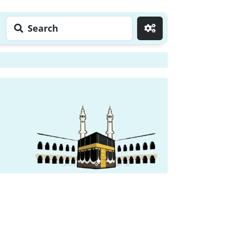
Search
Go