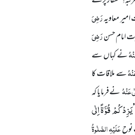
بہ اِستغفار پڑھنے
رَضِیَ
میر معاویہ
رَضِیَ
رت امام حسن
ْہُ
نے کہاں سے
نْہُ
سے ملاقات کا
ی عَنْہُ
نے فرمایا کہ
یَزِدْكُمْ قُوَّةً اِلٰى
’
عَلَیْہِ الصَّلٰوۃُ
 نوح