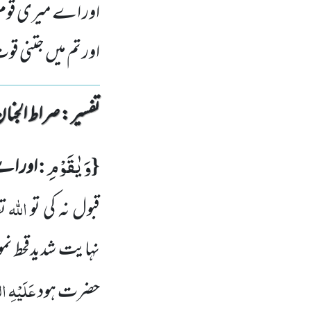
اور اے میری قوم اپ
اور تم میں جتنی ق
تفسیر : ‎صراط الجنان
وَ یٰقَوْمِ
:
{
اور اے
اللہ
قبول نہ کی تو
تع
نہایت شدیدقحط نمود
عَلَیْہِ ا
حضرت ہود