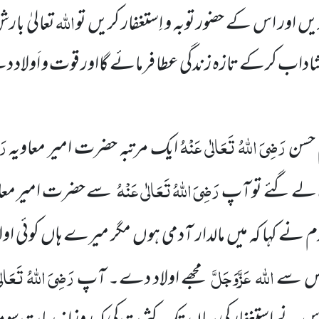
اللہ
ں اور اس کے حضور توبہ و اِستغفار کریں تو
تعالیٰ بارش
 شاداب کرکے تازہ زندگی عطا فرمائے گااور قوت و اَولاد 
رَضِیَ اللہُ تَعَالٰی عَنْہُ
رَ
 حسن
ایک مرتبہ حضرت امیر معاویہ
رَضِیَ اللہُ تَعَالٰی عَنْہُ
لے گئے تو آپ
سے حضرت امیر معا
نے کہا کہ میں مالدار آدمی ہوں مگر میرے ہاں کوئی اولاد
اللہ عَزَّوَجَلَّ
رَضِیَ اللہُ تَعَال
 جس سے
مجھے اولاد دے۔ آپ