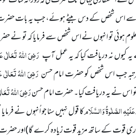
اس نے استغفار کی یہاں تک کثرت کی کہ روزانہ سا ت سو مرت
 سے اس شخص کے دس بیٹے ہوئے، جب یہ بات حضرت ا
علوم ہوئی تو انہوں نے اس شخص سے فرمایا کہ تو نے حض
رَضِیَ اللہُ تَعَالٰی عَن
ہ کیوں نہ دریافت کیا کہ یہ عمل آپ
رَضِیَ اللہُ تَعَالٰی عَ
رتبہ جب اس شخص کو حضرت امام حسن
رَضِیَ اللہُ تَعَالٰ
 اس نے یہ دریافت کیا۔ حضرت امام حسن
عَلَیْہِ الصَّلٰوۃُ وَالسَّلَام
کا قول نہیں سنا جو اُنہوں نے فرمایا ’
اری قوت کے ساتھ مزید قوت زیادہ کرے گا)اور حضرت