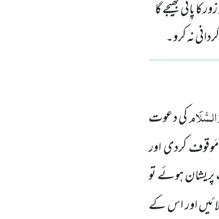
ا پانی بھیجے گا
دانی نہ کرو۔
وَالسَّلَام
کی دعوت
َوقوف کردی اور
ہت پریشان ہوئے تو
ن لائیں اور اس کے