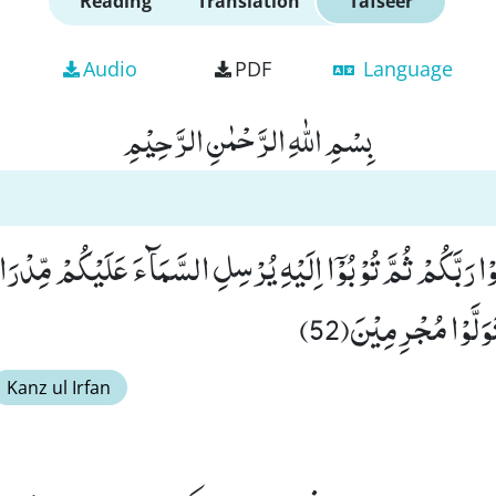
Reading
Translation
Tafseer
Audio
PDF
Language
بِسْمِ اللّٰهِ الرَّحْمٰنِ الرَّحِیْمِ
 رَبَّكُمْ ثُمَّ تُوْبُوْۤا اِلَیْهِ یُرْسِلِ السَّمَآءَ عَلَیْكُمْ مِّدْرَارً
َوَلَّوْا مُجْرِمِیْنَ(52)
Kanz ul Irfan