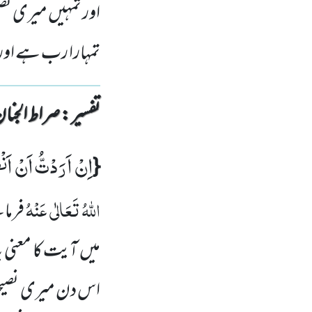
اور تمہیں میری نصی
تمہارا رب ہے اور
تفسیر : ‎صراط الجنان
اِنْ اَرَدْتُّ اَنْ اَ
{
اللہُ تَعَالٰی عَنْہُ
فرما
میں آیت کا معنی 
اس دن میری نصیحت