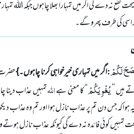
حت نفع نہ دے گی اگر میں تمہارا بھلا چاہوں جبکہ اللہ تمہا
 اسی کی طرف پھرو گے۔
نْصَحَ لَكُمْ
:
اگر میں تمہاری
خیرخواہی کرنا چاہوں۔}
حضرت 
یُغْوِیَكُمْ
اللہ
تے
ہیں ’’
‘‘ کا معنی ہے
تمہیں عذاب دینا 
یہ ہوا کہ جس دن تم پر عذاب نازل
ہوا اور تم وہ عذاب دیکھ
 تمہیں کوئی فائدہ نہ دے گی کیونکہ عذاب نازل ہوتے