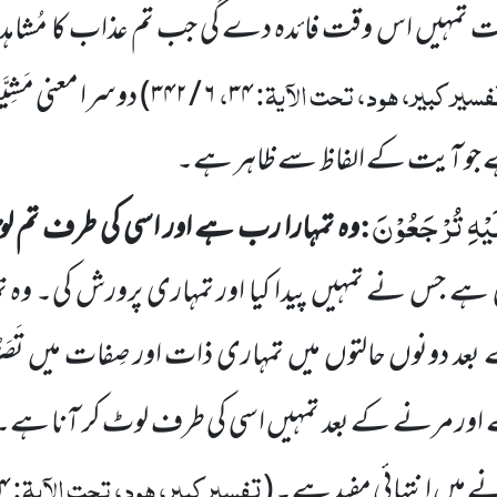
ت تمہیں اس وقت فائدہ دے گی جب تم عذاب کا مُشاہد
سیر کبیر، ہود، تحت الآیۃ:
،
۳۴
۶
/
۳۴۲
)
دوسرا معنی مَشِیّ
ے جو آیت کے الفاظ سے ظاہر ہے۔
َیْهِ تُرْجَعُوْنَ
:
وہ تمہارا رب ہے اور اسی کی طرف تم لوٹ
وہی ہے جس
نے
تمہیں پیدا کیا اور تمہاری پرورش کی۔ و
عد دونوں حالتوں میں تمہاری ذات اور صِفات میں تَصَر
 ہے اور مرنے کے بعد تمہیں اسی کی طرف لوٹ کر آنا ہے۔
تفسیر کبیر، ہود، تحت الآیۃ:
 میں انتہائی مفید ہے۔
(
۴