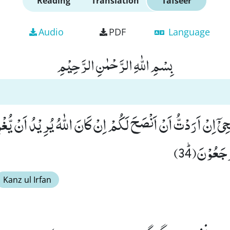
Reading
Translation
Tafseer
Audio
PDF
Language
بِسْمِ اللّٰهِ الرَّحْمٰنِ الرَّحِیْمِ
ِیْۤ اِنْ اَرَدْتُّ اَنْ اَنْصَحَ لَكُمْ اِنْ كَانَ اللّٰهُ یُرِیْدُ اَنْ یُّ
Kanz ul Irfan