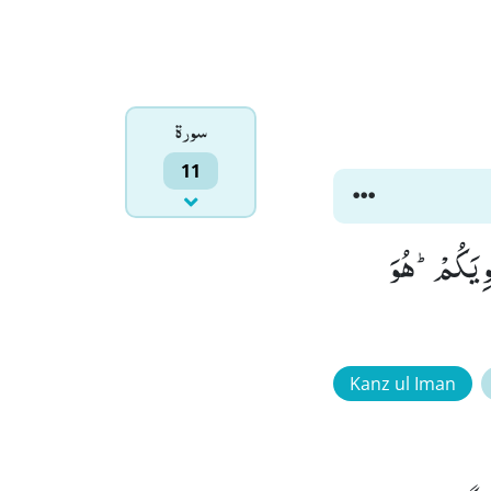
سورۃ
11
غْوِیَكُمْؕ-هُوَ
Kanz ul Iman