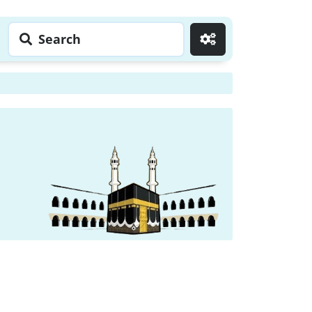
Search
Go