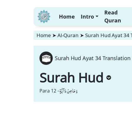
Read
Home
Intro
Quran
Home
➤
Al-Quran
➤
Surah Hud Ayat 34 T
Surah Hud Ayat 34 Translation 
Surah Hud
وَ مَا مِنْ دَآبَّةٍ
Para 12 -