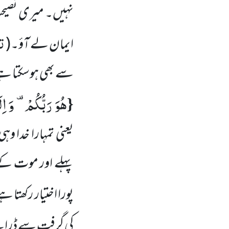
نہیں۔ میری نصیح
تف
ایمان لے آؤ۔
(
سے بھی ہوسکتا ہ
هُوَ رَبُّكُمْ-
وَ اِل
{
یعنی تمہارا خدا 
پہلے اور موت کے ب
پورا اختیار رکھتا
کی گرفت سے ڈرانے