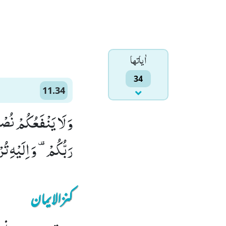
اٰياتها
34
11.34
وَ لَا یَنْفَعُكُمْ نُصْح
رَبُّكُمْ- وَ اِلَیْهِ تُرْجَعُوْنَﭤ(34)
کنزالایمان