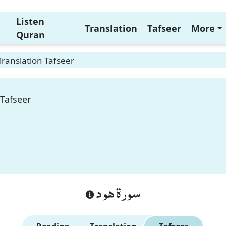
Listen
Translation
Tafseer
More
Quran
ranslation Tafseer
Tafseer
سورة هود