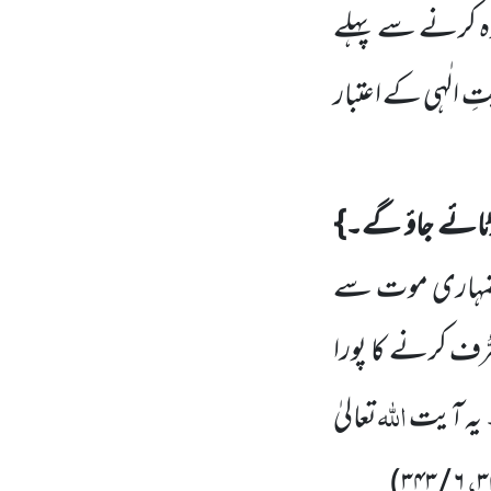
ہ کرنے سے پہلے
َتِ الٰہی کے اعتبار
ائے جاؤ
گے۔}
ہ تمہاری موت سے
ُّف کرنے کا پورا
اللہ
 یہ آیت
تعالیٰ
،
)
۳۴۳
/
۶
۳