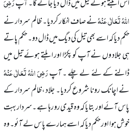
رَضِیَ
اس ابلتے ہوئے تیل میں ڈال دیا جائے گا۔ آپ
اللہُ تَعَالٰی عَنْہُ
نے
صاف انکار کردیا۔ ظالم سردار نے
حکم دیا کہ اسے بھی تیل کی دیگ میں ڈال
دو۔ حکم پاتے
ہی جلاد وں نے آپ کو پکڑا اور ابلتے ہوئے تیل میں
رَضِیَ اللہُ تَعَالٰی عَنْہُ
ڈالنے کے لئے لے چلے ۔ آپ
نے اچانک رونا شروع کردیا۔ جلاد ،ظالم سردار کے
پاس آئے اور بتایا کہ وہ قیدی رو رہا ہے ۔سردار بہت
خوش ہوا اور حکم دیا کہ اسے ہمارے پاس لے آئو۔ وہ