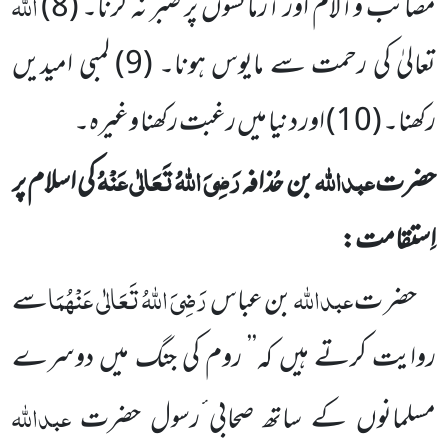
اللہ
مصائب وآلام اور آزمائشوں پر صبر نہ کرنا۔ (
8
)
تعالیٰ کی رحمت سے مایوس ہونا۔ (
9
) لمبی امیدیں
رکھنا۔ (
10
) اور دنیا میں رغبت رکھنا وغیرہ۔
عبداللہ
رَضِیَ اللہُ تَعَالٰی عَنْہُ
حضرت
بن حُذافہ
کی اسلام پر
اِستقامت:
عبداللہ
رَضِیَ اللہُ تَعَالٰی عَنْہُمَا
حضر ت
بن عباس
سے
روایت کرتے ہیں کہ’’ روم کی جنگ میں دوسرے
عبداللہ
مسلمانوں
کے ساتھ صحابی ٔرسول حضرت