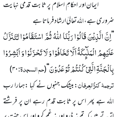
ایمان اور احکامِ اسلام پر ثابت قدمی نہایت
اللہ
ضروری ہے،
تعالیٰ ارشاد فرماتا ہے
اِنَّ الَّذِیْنَ قَالُوْا رَبُّنَا اللّٰهُ ثُمَّ اسْتَقَامُوْا تَتَنَزَّلُ
’’
عَلَیْهِمُ الْمَلٰٓىٕكَةُ اَلَّا تَخَافُوْا وَ لَا تَحْزَنُوْا وَ اَبْشِرُوْا
بِالْجَنَّةِ الَّتِیْ كُنْتُمْ تُوْعَدُوْنَ
حم السجدۃ:
)
۳۰
(
‘‘
ترجمۂ
کنزُالعِرفان
:بیشک جنہوں نے کہا :ہمارا رب
اللہ
ہے
پھر اس پر ثابت قدم رہے ان پر فرشتے
اترتے ہیں کہ تم نہ ڈرو اور
نہ غم کرو اور اس جنت پر