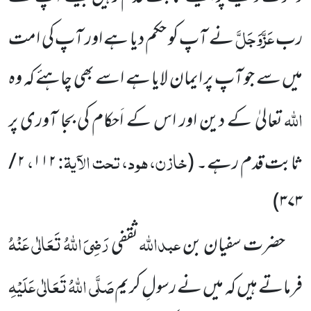
عَزَّوَجَلَّ
رب
نے آپ کو حکم دیا ہے اور
آپ کی امت
میں سے جو آپ پر ایمان لایا ہے اسے بھی چاہئے کہ وہ
اللہ
تعالیٰ کے دین اور اس کے اَحکام کی بجا آوری پر
خازن، ہود، تحت الآیۃ:
،
ثابت قدم رہے۔
(
۱۱۲
۲
/
)
۳۷۳
عبداللہ
رَضِیَ اللہُ تَعَالٰی عَنْہُ
حضرت سفیان بن
ثقفی
صَلَّی اللہُ تَعَالٰی عَلَیْہِ
فرماتے ہیں کہ میں نے رسولِ کریم