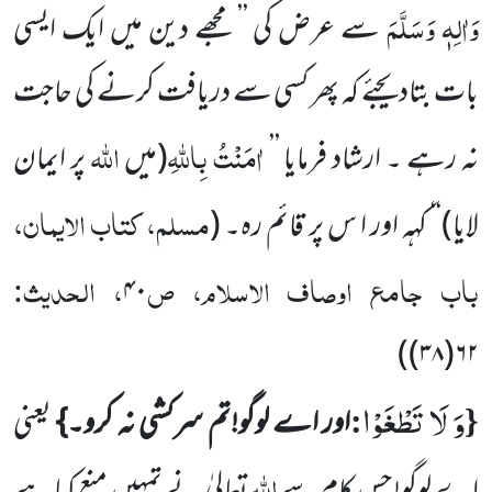
وَاٰلِہٖ وَسَلَّمَ
سے عرض کی ’’ مجھے دین میں ایک ایسی
بات بتادیجئے کہ پھر کسی سے دریافت کرنے کی حاجت
اٰمَنْتُ
بِاللہِ
اللہ
نہ رہے ۔ ارشاد فرمایا ’’
(میں
پر ایمان
مسلم، کتاب الایمان،
لایا)
‘‘ کہہ اور ا س پر قائم رہ۔
(
باب جامع اوصاف الاسلام، ص
، الحدیث:
۴۰
)
۶۲(۳۸)
وَ لَا تَطْغَوْا
:
{
اور اے لوگو!تم سرکشی نہ کرو۔}
یعنی
اللہ