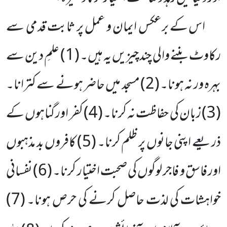
اس کے برعکس ایمان و عمل پر ثابت قدمی سے
رکاوٹ بننے والی چند چیزیں یہ ہیں۔ (
1
) علمِ دین سے
بہرہ ور
نہ ہونا۔ (
2
) مسجد میں حاضر ہونے سے کترانا۔
(
3
) زبان کی حفاظت نہ کرنا۔ (
4
) کفر اور گناہوں کے
ذریعے اپنی جانوں
پر ظلم کرنا۔ (
5
) کافروں بد مذہبوں
اور فاسق و فاجر لوگوں کی صحبت اختیار کرنا۔ (
6
) نفسانی
خواہشات کی لذت حاصل کرنے کی حرص ہونا۔ (
7
)