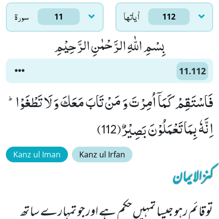
اٰياتها
سورۃ
11
112
بِسْمِ اللّٰهِ الرَّحْمٰنِ الرَّحِیْمِ
11.112
فَاسْتَقِمْ كَمَاۤ اُمِرْتَ وَ مَنْ تَابَ مَعَكَ وَ لَا تَطْغَوْاؕ-
اِنَّهٗ بِمَا تَعْمَلُوْنَ بَصِیْرٌ(112)
Kanz ul Iman
Kanz ul Irfan
کنزالایمان
تو قائم رہو جیسا تمہیں حکم ہے اور جو تمہارے ساتھ