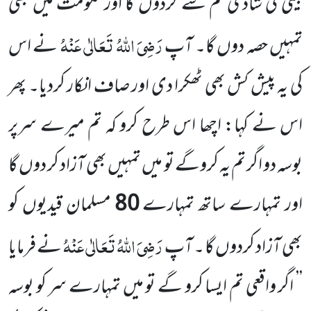
بیٹی کی شادی تم سے کردوں گا اور حکومت میں بھی
رَضِیَ اللہُ تَعَالٰی عَنْہُ
تمہیں
حصہ دوں گا۔ آپ
نے اس
کی یہ پیش کش بھی ٹھکرا دی اور صاف انکار کردیا۔ پھر
اس نے کہا: اچھا اس طرح
کرو کہ تم میرے سرپر
بوسہ دو اگر تم یہ کروگے تو میں تمہیں بھی آزاد کر دوں گا
اور تمہارے ساتھ تمہارے
80
مسلمان قیدیوں
کو
رَضِیَ اللہُ تَعَالٰی عَنْہُ
بھی آزاد کردوں گا ۔ آپ
نے فرمایا
’’ اگر واقعی تم ایسا کرو گے تو میں تمہارے سر کو بوسہ