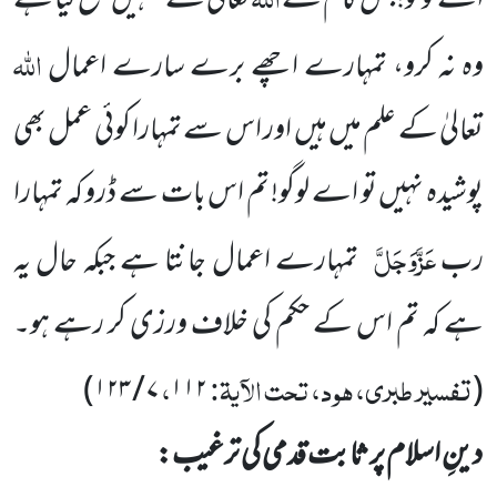
اے لوگو! جس کام سے
تعالیٰ نے تمہیں منع کیا ہے
اللہ
وہ نہ کرو، تمہارے
اچھے برے سارے اعمال
تعالیٰ کے علم میں ہیں اور اس سے تمہارا کوئی عمل بھی
پوشیدہ نہیں تو اے لوگو! تم اس بات سے ڈرو کہ تمہارا
عَزَّوَجَلَّ
رب
تمہارے اعمال جانتا ہے جبکہ حال یہ
ہے کہ تم اس کے حکم کی خلاف ورزی کر رہے ہو۔
تفسیر طبری، ہود، تحت الآیۃ:
،
)
۱۲۳
/
۷
۱۱۲
(
دینِ اسلام پر ثابت قدمی کی ترغیب: