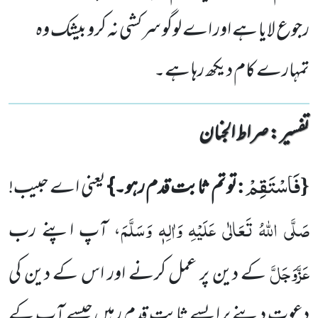
رجوع لایا ہے اور اے لوگو سرکشی نہ کرو بیشک وہ
تمہارے کام دیکھ رہا ہے۔
تفسیر : ‎صراط الجنان
فَاسْتَقِمْ
:
{
تو تم ثابت قدم رہو۔}
یعنی اے حبیب!
صَلَّی اللہُ تَعَالٰی عَلَیْہِ وَاٰلِہٖ وَسَلَّمَ
، آپ اپنے رب
عَزَّوَجَلَّ
کے دین پر عمل کرنے اور اس کے دین کی
دعوت دینے پر ایسے ثابت قدم رہیں جیسے آپ
کے