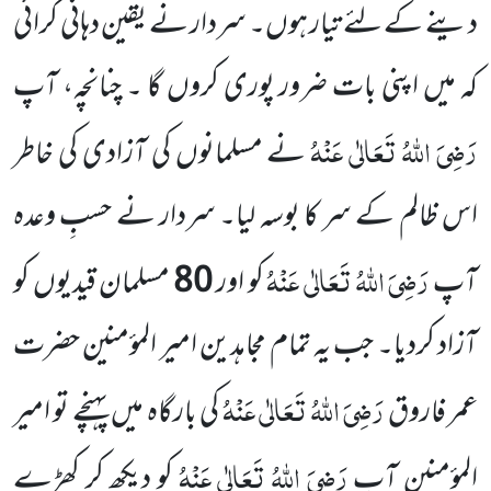
دینے کے لئے
تیار ہوں۔ سردار نے یقین دہانی کرائی
کہ
میں اپنی بات ضرور پوری کروں گا ۔ چنانچہ، آپ
رَضِیَ اللہُ تَعَالٰی عَنْہُ
نے مسلمانوں
کی آزادی کی خاطر
اس ظالم کے سر کا بوسہ لیا۔ سردار نے حسبِ وعدہ
رَضِیَ اللہُ تَعَالٰی عَنْہُ
آپ
کو اور
80
مسلمان قیدیوں کو
آزاد کردیا۔ جب یہ تمام مجاہدین امیر المؤمنین حضرت
رَضِیَ اللہُ تَعَالٰی عَنْہُ
عمر فاروق
کی بارگاہ میں پہنچے تو امیر
رَضِیَ اللہُ تَعَالٰی عَنْہُ
المؤمنین آپ
کو دیکھ کر کھڑے