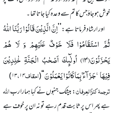
خوش ہوجاؤجس کا تم سے وعدہ کیا جاتا تھا ۔
اِنَّ الَّذِیْنَ قَالُوْا رَبُّنَا اللّٰهُ
اور ارشاد فرماتا ہے:
’
’
ثُمَّ اسْتَقَامُوْا فَلَا خَوْفٌ عَلَیْهِمْ وَ لَا هُمْ
یَحْزَنُوْنَۚ(
۱۳)
اُولٰٓىٕكَ اَصْحٰبُ الْجَنَّةِ خٰلِدِیْنَ
فِیْهَاۚ-جَزَآءًۢ بِمَا كَانُوْا یَعْمَلُوْنَ
احقاف
،
)
۱۳
۱۴
(
‘‘
ترجمۂ
کنزُالعِرفان
اللہ
: بیشک جنہوں نے کہا ہمارا رب
ہے پھر اس پر ثابت قدم رہے تو نہ ان پر خوف ہے