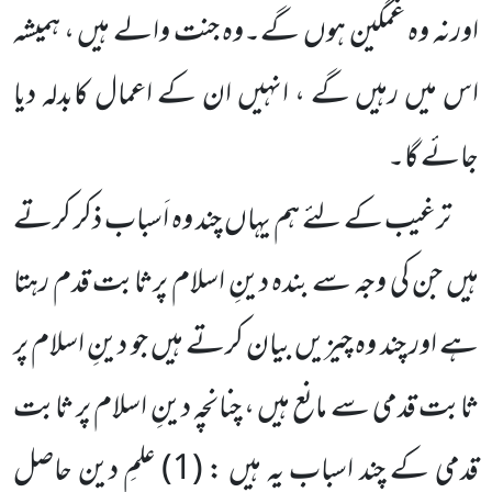
اورنہ وہ غمگین ہوں
گے۔وہ جنت والے ہیں ، ہمیشہ
اس میں رہیں گے ، انہیں ان کے
اعمال کابدلہ دیا
جائے گا۔
ترغیب کے لئے ہم یہاں چند وہ اَسباب ذکر کرتے
ہیں جن کی وجہ سے بندہ دینِ اسلام پرثابت قدم رہتا
ہے اور چند وہ چیزیں بیان کرتے ہیں جو دینِ اسلام پر
ثابت قدمی سے مانع ہیں ، چنانچہ دینِ اسلام پر ثابت
قدمی کے چند اسباب یہ ہیں : (
1
) علمِ دین حاصل