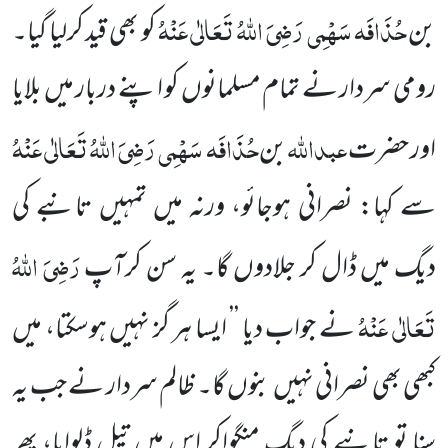
حُذَافَہ سَہْمِی
رَضِیَ اللہُ تَعَالٰی عَنْہُ
بن
کو بھی قید کرلیا گیا۔
رومی سردار نے تمام مسلمانوں
کو اپنے دربار میں بلایا
عبداللہ
حُذَافَہ سَہْمِی
رَضِیَ اللہُ تَعَالٰی عَنْہُ
اور حضرت
بن
سے کہا: نصرانی ہوجائو، ورنہ میں تمہیں
تانبے کی
رَضِیَ اللہُ
دیگ میں ڈال کر جلادوں گا۔ یہ سن کرآپ
تَعَالٰی عَنْہُ
نے جواب دیا ’’ ایسا ہر گز نہیں ہوسکتا، میں
کبھی بھی نصرانی
نہیں بنوں گا۔ ظالم سردار نے جب یہ
سنا تو تانبے کی دیگ منگواکر اس میں تیل ڈلوایا، پھر