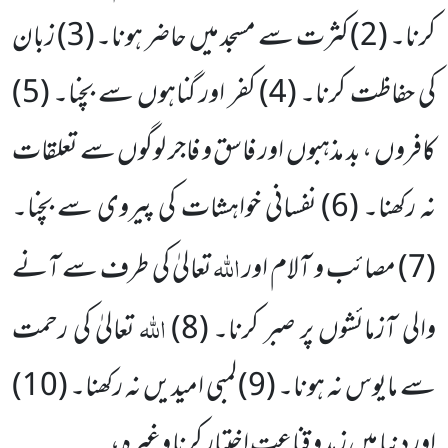
کرنا۔ (
2
) کثرت سے مسجد میں حاضر ہونا۔ (
3
) زبان
کی حفاظت کرنا۔ (
4
) کفر اور گناہوں سے بچنا۔ (
5
)
کافروں ، بد مذہبوں اور فاسق و فاجر لوگوں سے تعلقات
نہ رکھنا۔ (
6
) نفسانی خواہشات کی
پیروی سے بچنا۔
اللہ
(
7
) مصائب و آلام اور
تعالیٰ
کی طرف سے آنے
اللہ
والی آزمائشوں پر صبر کرنا۔ (
8
)
تعالیٰ کی رحمت
سے مایوس نہ ہونا۔ (
9
) لمبی امیدیں نہ رکھنا۔ (
10
)
اور دنیا میں زہد و قناعت اختیار کرنا وغیرہ ،