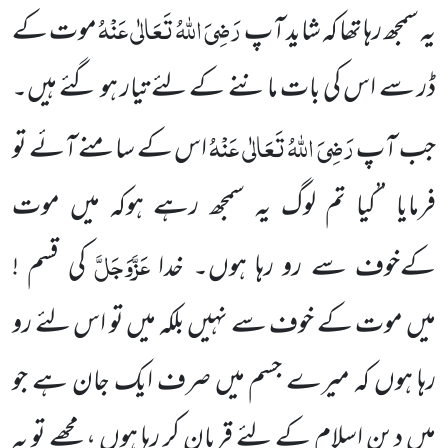
رَضِیَ اللہُ تَعَالٰی عَنْہُ
یہ سمجھ رہا تھا کہ شاید آپ
موت کے
ڈر سے اس کی بات ماننے کے لئے تیار ہو گئے ہیں۔
رَضِیَ اللہُ تَعَالٰی عَنْہُ
جب آپ
اس کے سامنے آئے تو
فرمایا ’’کیا تم لوگ یہ سمجھ رہے ہوکہ میں موت
عَزَّوَجَلَّ
کے
خوف سے رو رہا ہوں۔ خدا
کی قسم !
میں
موت کے خوف سے نہیں بلکہ میں تو اس لئے رو
رہا ہوں کہ میرے جسم میں
صرف ایک جان ہے جو
میں دینِ اسلام کے لئے قربان کر رہا ہوں ، مجھے تو یہ