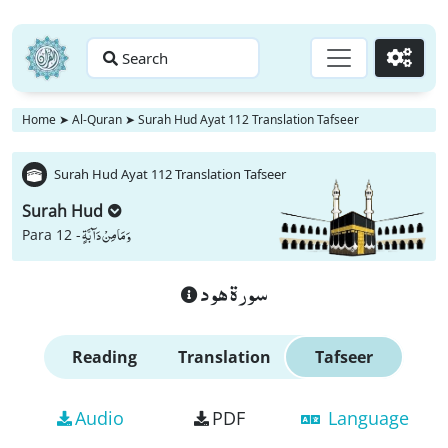
Search
Go
Home
➤
Al-Quran
➤
Surah Hud Ayat 112 Translation Tafseer
Surah Hud Ayat 112 Translation Tafseer
Surah Hud
وَ مَا مِنْ دَآبَّةٍ
Para 12 -
سورة هود
Reading
Translation
Tafseer
Audio
PDF
Language