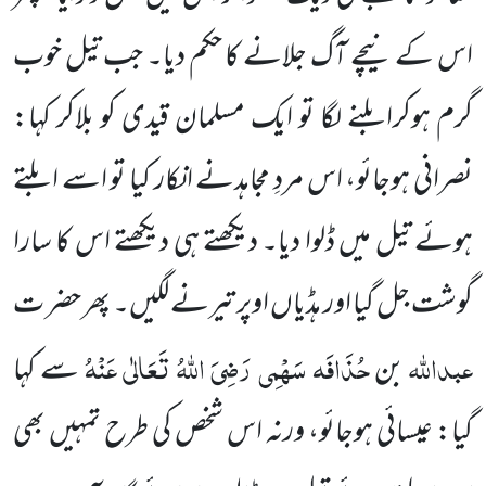
اس کے نیچے آگ جلانے کا حکم دیا۔ جب تیل خوب
گرم ہوکرابلنے لگا تو ایک مسلمان قیدی کو بلاکر کہا:
نصرانی ہوجائو، اس مردِ مجاہدنے انکار کیا تو اسے ابلتے
ہوئے تیل میں ڈلوا دیا۔ دیکھتے ہی دیکھتے اس کا سارا
گوشت جل گیا اور ہڈیاں اوپر تیرنے لگیں۔ پھر حضر ت
عبداللہ
حُذَافَہ سَہْمِی
رَضِیَ اللہُ تَعَالٰی عَنْہُ
بن
سے کہا
گیا: عیسائی ہوجائو، ورنہ اس شخص کی طرح تمہیں بھی