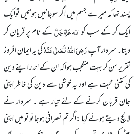
پسند تھا کہ میرے جسم میں اگر سوجانیں ہوتیں
توایک
اللہ
عَزَّوَجَلَّ
ایک کر کے سب کو
کے نام پر قربان کر
رَضِیَ اللہُ تَعَالٰی عَنْہُ
دیتا۔ سردار آپ
کی یہ ایمان افروز
تقریر سن کر
بہت متعجب ہوا کہ ان کے اندر اپنے دین
کی کتنی محبت ہے اور یہ خوشی سے دین کی خاطر اپنی
جان قربان کرنے کے لئے تیار
ہے ۔ سردار نے
لالچ دیتے ہوئے کہا :اگر تم نصرانی ہوجائو تو میں اپنی