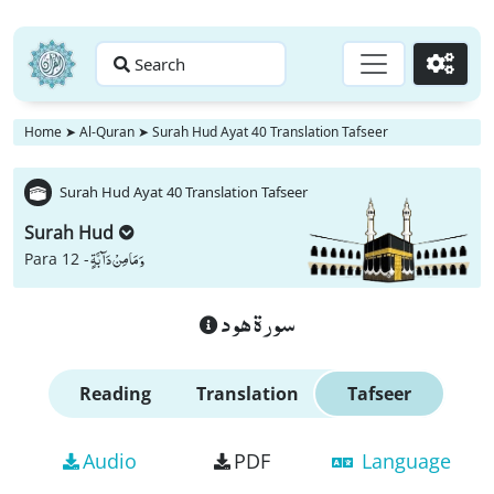
Search
Go
Home
➤
Al-Quran
➤
Surah Hud Ayat 40 Translation Tafseer
Surah Hud Ayat 40 Translation Tafseer
Surah Hud
وَ مَا مِنْ دَآبَّةٍ
Para 12 -
سورة هود
Reading
Translation
Tafseer
Audio
PDF
Language