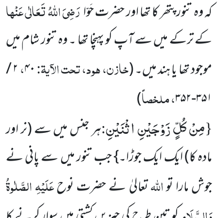
رَضِیَ اللہُ تَعَالٰی عَنْھا
کہ وہ تنور پتھر کا تھا اور حضرت حَوّا
کے ترکے میں سے آپ کو پہنچا تھا ۔ وہ تنور شام میں
خازن، ہود، تحت الآیۃ:
،
موجود تھا یا ہند میں۔ (
۴۰
۲ /
، ملخصاً
)
۳۵۱-۳۵۲
مِنْ كُلٍّ زَوْجَیْنِ اثْنَیْنِ
:
{
ہر جنس میں سے (نر اور
مادہ کا) ایک ایک جوڑا۔} جب تنور میں سے پانی نے
اللہ
عَلَیْہِ الصَّلٰوۃُ
جوش مارا تو
تعالیٰ نے حضرت نوح
وَالسَّلَام
کو تین طرح کی چیزیں کشتی میں سوار کرنے کا