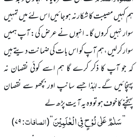
ہم کہیں مصیبت کا شکار نہ ہوجائیں ا س لئے میں تمہیں
سوار نہیں کروں گا۔ انہوں نے عرض کی: آپ ہمیں
سوار کر لیں ،ہم آپ کو اس بات کی ضمانت دیتے ہیں
کہ جو آپ کا ذکر کرے گا ہم اسے کوئی نقصان نہ
پہنچائیں گے۔لہٰذا جسے سانپ اور بچھو سے نقصان
پہنچنے کا خوف ہو تو وہ یہ آیت پڑھ لے
سَلٰمٌ عَلٰى نُوْحٍ فِی الْعٰلَمِیْنَ
الصافات:
)
۷۹
‘‘ (
’’