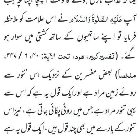
لینا کہ عذاب نازل ہونے کا وقت آ پہنچا ،چنانچہ جب
عَلَیْہِ الصَّلٰوۃُ وَالسَّلَام
آپ
نے اس علامت کو ملاحظہ
فرمایا تو اپنے ساتھیوں کے ساتھ کشتی میں سوار ہو
تفسیرکبیر، ہود، تحت الآیۃ:
،
،
گئے۔ (
۴۰
۶ / ۳۴۷
ملخصاً
)
بعض مفسرین کے نزدیک اس تنور سے
روئے زمین مراد ہے اورایک قول یہ ہے کہ اس سے
یہی تنور مراد ہے جس میں روٹی پکائی جاتی ہے ،نیزاس
تنور کے بارے میں بھی چند قول ہیں ، ایک قول یہ ہے