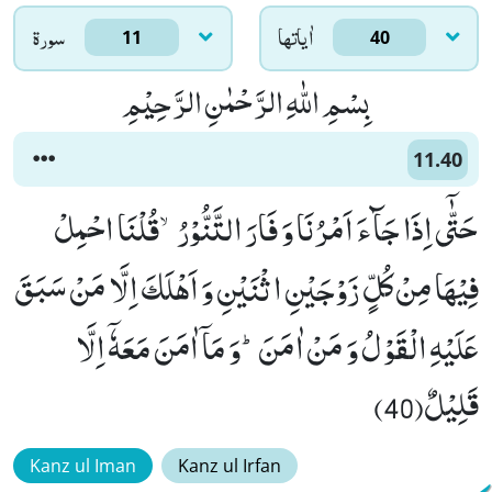
اٰياتها
سورۃ
11
40
بِسْمِ اللّٰهِ الرَّحْمٰنِ الرَّحِیْمِ
11.40
حَتّٰۤى اِذَا جَآءَ اَمْرُنَا وَ فَارَ التَّنُّوْرُۙ-قُلْنَا احْمِلْ
فِیْهَا مِنْ كُلٍّ زَوْجَیْنِ اثْنَیْنِ وَ اَهْلَكَ اِلَّا مَنْ سَبَقَ
عَلَیْهِ الْقَوْلُ وَ مَنْ اٰمَنَؕ-وَ مَاۤ اٰمَنَ مَعَهٗۤ اِلَّا
قَلِیْلٌ(40)
Kanz ul Iman
Kanz ul Irfan