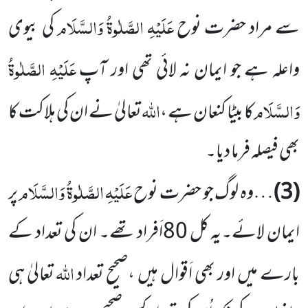
عَلَیْہِ الصَّلٰوۃُ وَالسَّلَام
سے مراد حضرت نوح
کی بیوی
عَلَیْہِ الصَّلٰوۃُ
واعلہ ہے جو ایمان نہ لائی تھی اور آپ
وَالسَّلَام
اللہ
کا بیٹا کنعان ہے ،
تعالیٰ نے ان کی ہلاکت کا
بھی فیصلہ فرما دیا۔
عَلَیْہِ الصَّلٰوۃُ وَالسَّلَام
(3)
…وہ لوگ جو حضرت نوح
پر
ایمان لائے۔یہ کل 80اَفراد تھے۔ ان کی تعداد کے
اللہ
بارے میں اور بھی اَقوال ہیں ،صحیح تعداد
تعالیٰ ہی