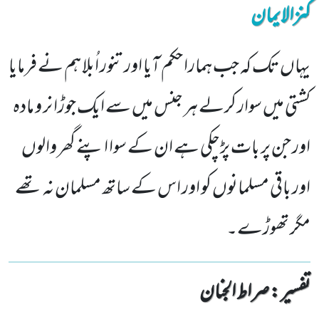
کنزالایمان
یہاں تک کہ جب ہمارا حکم آیا اور تنور اُبلا ہم نے فرمایا
کشتی میں سوار کرلے ہر جنس میں سے ایک جوڑا نر و مادہ
اور جن پر بات پڑچکی ہے ان کے سوا اپنے گھر والوں
اور باقی مسلمانوں کو اور اس کے ساتھ مسلمان نہ تھے
مگر تھوڑے۔
تفسیر : ‎صراط الجنان