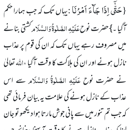
حَتّٰۤى اِذَا جَآءَ اَمْرُنَا
:
{
یہاں تک کہ جب ہمارا حکم
عَلَیْہِ الصَّلٰوۃُ وَالسَّلَام
آگیا ۔} حضرت نوح
کشتی بنانے
میں مصروف رہے یہاں تک کہ ان کی قوم پر عذاب
اللہ
نازل ہونے اور ان کی ہلاکت کا وقت آگیا ،
تعالیٰ
عَلَیْہِ الصَّلٰوۃُ وَالسَّلَام
نے حضرت نوح
سے اس
عذاب کے نازل ہونے کی علامت یہ بیان فرمائی تھی
کہ جب تم تنور میں سے پانی جوش مارتا ہوا دیکھو تو جان