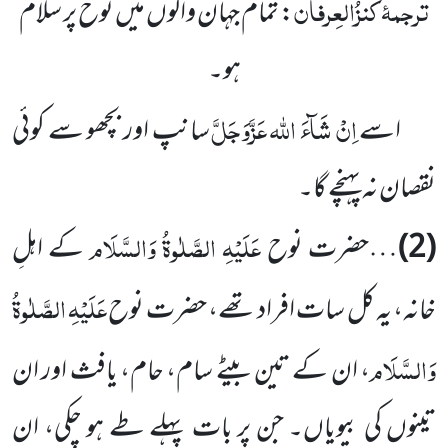
ترجمۂ
کنزُالعِرفان
: تمام جہان والوں میں نوح پر سلام
ہو۔
اِنْ شَآءَ اللہ عَزَّوَجَلَّ
اسے
سانپ اور بچھو سے کوئی
نقصان نہ پہنچے گا۔
عَلَیْہِ الصَّلٰوۃُ وَالسَّلَام
(2)
…حضرت نوح
کے اہلِ
عَلَیْہِ الصَّلٰوۃُ
خانہ، یہ کل سات افراد تھے، حضرت نوح
وَالسَّلَام
، ان کے تین بیٹے سام، حام، یافث اور ان
تینوں کی بیویاں۔ جن پر بات پہلے طے ہو چکی، ان