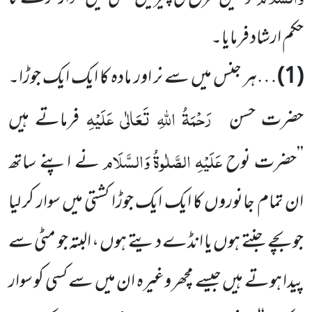
حکم ارشاد فرمایا۔
(1)
…ہر جنس میں سے نر اور مادہ کا ایک ایک جوڑا۔
رَحْمَۃُ اللہِ تَعَالٰی عَلَیْہِ
حضرت حسن
فرماتے ہیں
عَلَیْہِ الصَّلٰوۃُ وَالسَّلَام
’’حضرت نوح
نے اپنے ساتھ
ان تمام جانوروں کا ایک ایک جوڑا کشتی میں سوار کر لیا
جو بچے جنتے ہوں یا انڈے دیتے ہوں ، البتہ جو مٹی سے
پیدا ہوتے ہیں جیسے مچھر وغیرہ ان میں سے کسی کو سوار