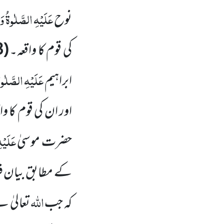
عَلَیْہِ الصَّلٰوۃُ 
نوح
کی قوم کا واقعہ۔
(3)
عَلَیْہِ الصَّلٰو
ابراہیم
اور ان کی قوم کا و
عَلَیْ
حضرت موسیٰ
کے مطابق بیان 
اللہ
کہ جب
تعالیٰ 