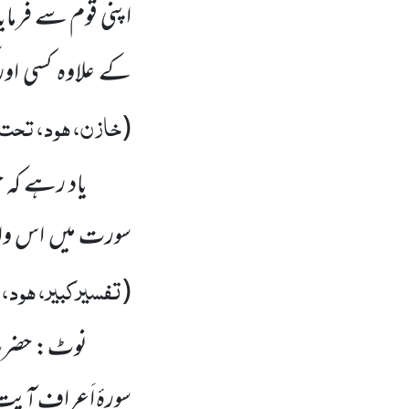
اپنی قوم سے فرما
کے علاوہ کسی او
خازن، ہود، تحت ا
(
یاد رہے کہ
سورت میں اس واقعے
تفسیرکبیر، ہود، ت
(
نوٹ: حضر
سورۂ اَعراف آیت 59تا 64 میں گزر چکی ہی