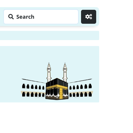
Search
Go