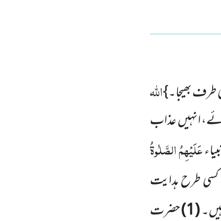
اللہ
 طرف بھیجا۔}
رمائے، انہیں عذاب
عَلَیْہِمُ الصَّلٰوۃُ
یاء
ہ کسی طرح ہدایت
ہیں۔
(1)
حضرت