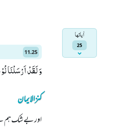
اٰياتها
25
11.25
وَ لَقَدْ اَرْسَلْنَا نُوْحً
کنزالایمان
اور بے شک ہم نے ن