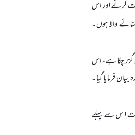
لفت کرنے اور اس
سنانے والا ہوں۔
ں گزر چکا ہے، اس
بیان فرمایا گیا۔
ات ا س سے پہلے