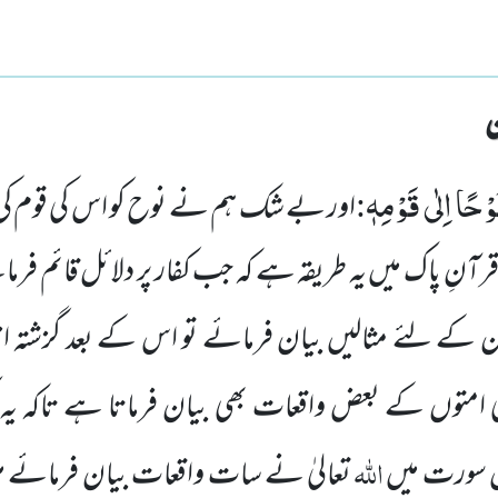
ُوْحًا اِلٰى قَوْمِهٖ
:
اور بے شک ہم نے نوح کو اس کی قوم کی
ب قرآنِ پاک میں یہ طریقہ ہے کہ جب کفار پر دلائل قائم ف
کے لئے مثالیں بیان فرمائے تو اس کے بعد گزشتہ انب
ی امتوں کے بعض واقعات بھی بیان فرماتا ہے تاکہ ی
اللہ
 سورت میں
تعالیٰ نے سات واقعات بیان فرمائے 