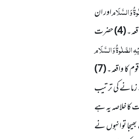
ٰوۃُ وَالسَّلَام
اور ان
اقعہ۔
(4)
حضرت
یْہِ الصَّلٰوۃُ وَالسَّلَام
قوم کا واقعہ۔
(7)
ے زمانے کی ترتیب
 کا خلاصہ یہ ہے
بھیجا تو انہوں نے