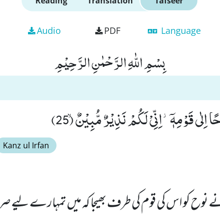
Reading
Translation
Tafseer
Audio
PDF
Language
بِسْمِ اللّٰهِ الرَّحْمٰنِ الرَّحِیْمِ
ا اِلٰى قَوْمِهٖۤ٘-اِنِّیْ لَكُمْ نَذِیْرٌ مُّبِیْنٌۙ (25)
Kanz ul Irfan
وح کو اس کی قوم کی طرف بھیجا کہ میں تمہارے لیے صری