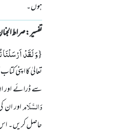
ہوں۔
تفسیر : ‎صراط الجنان
وَ لَقَدْ اَرْسَلْنَا ن
{
تعالیٰ کا اپنی کتا
سے ڈرائے اور ان 
وَالسَّلَام
اور ان ک
حاصل کریں۔ اس