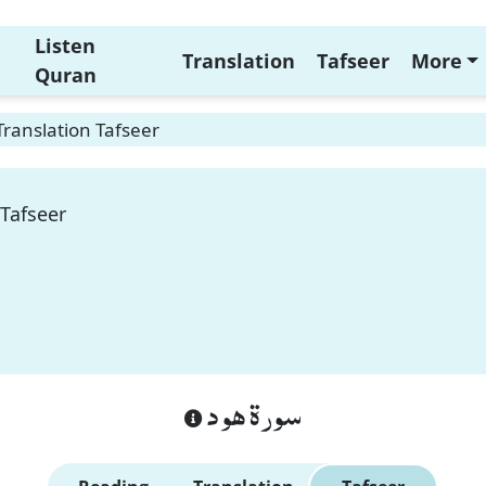
Listen
Translation
Tafseer
More
Quran
ranslation Tafseer
Tafseer
سورة هود