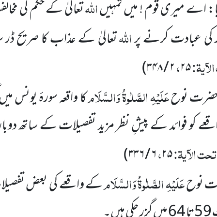
اللہ
یا: اے میری قوم ! میں تمہیں
تعالیٰ کے حکم کی مخا
اللہ
ر کی عبادت کرنے پر
تعالیٰ کے عذاب کا صریح ڈر 
لآیۃ:
،
)
۲ / ۳۴۸
۲۵
عَلَیْہِ الصَّلٰوۃُ وَالسَّلَام
 حضرت نوح
کا واقعہ سورۂ یونس می
 کو فوائد کے پیشِ نظر مزید تفصیلات کے ساتھ دوبارہ 
حت الآیۃ:
،
)
۶ / ۳۳۶
۲۵
عَلَیْہِ الصَّلٰوۃُ وَالسَّلَام
ت نوح
کے واقعے کی بعض تفصیل
ں۔