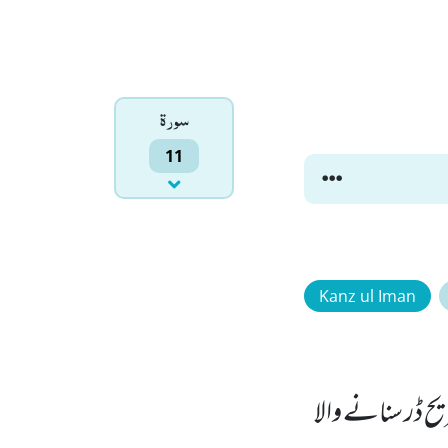
سورۃ
11
Kanz ul Iman
ح ڈر سنانے والا