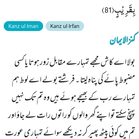
بِقَرِیْبٍ(81)
Kanz ul Iman
Kanz ul Irfan
کنزالایمان
بولا اے کاش مجھے تمہارے مقابل زور ہوتا یا کسی
مضبوط پائے کی پناہ لیتا ۔ فرشتے بولے اے لوط ہم
تمہارے رب کے بھیجے ہوئے ہیں وہ تم تک نہیں
پہنچ سکتے تو اپنے گھر والوں کو راتوں رات لے جاؤ اور
تم میں کوئی پیٹھ پھیر کر نہ دیکھے سوائے تمہاری عورت