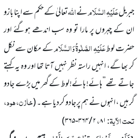
عَلَیْہِ السَّلَام
اللہ
جبریل
نے
تعالیٰ کے حکم سے اپنا بازو
ان کے چہروں پر مارا تو وہ سب اندھے ہوگئے اور
عَلَیْہِ الصَّلٰوۃُ وَالسَّلَام
حضرت لوط
کے مکان سے نکل
کر بھاگے، انہیں راستہ نظر نہیں آتا تھا اور وہ یہ کہتے
جاتے تھے’’ ہائے! ہائے! لوط کے گھر میں بڑے جادو
خازن، ہود،
گر ہیں ، انہوں نے ہم پرجادو کر دیا ہے۔
(
تحت الآیۃ:
،
)
۳۶۵
-
۳۶۴
/
۲
۸۱