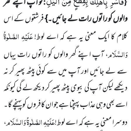
فَاَسْرِ بِاَهْلِكَ بِقِطْعٍ مِّنَ الَّیْلِ
:
{
توآپ اپنے گھر
والوں کو راتوں رات لے جائیں۔}
فرشتوں کے اس
عَلَیْہِ الصَّلٰوۃُ
کلام کا ایک
معنی یہ ہے کہ اے لوط!
وَالسَّلَام
، آپ اپنے گھر والوں کو راتوں رات یہاں
سے لے جائیں اور آپ میں سے کوئی پیٹھ پھیر کر نہ
دیکھے لیکن آپ کی بیوی پیٹھ پھیر کر دیکھ لے گی کیونکہ
اسے بھی وہی عذاب پہنچنا ہے جو ان کافروں کو پہنچے گا۔
عَلَیْہِ الصَّلٰوۃُ وَالسَّلَام
دوسرا معنی یہ ہے کہ اے لوط!
،