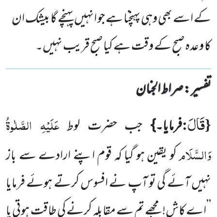
کے اسے بھی وہی پہنچنا ہے جو انہیں پہنچے گا بیشک ان
کا وعدہ صبح کے وقت ہے کیا صبح قریب نہیں۔
تفسیر : ‎صراط الجنان
قَالَ
{
:
عَلَیْہِ الصَّلٰوۃُ
فرمایا۔}
جب حضرت لوط
وَالسَّلَام
کو یقین ہو گیا کہ قوم اپنے ارادے سے باز
نہیں آئے گی تو آپ نے
افسوس کرتے ہوئے فرمایا
’’اے کاش! مجھے تم سے مقابلہ کرنے کی طاقت ہوتی یا