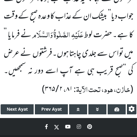
جواب دیا’’ بیشک ان کے عذاب کا وعدہ صبح کے وقت
عَلَیْہِ الصَّلٰوۃُ
وَالسَّلَام
کا ہے۔ حضرت لوط
نے فرمایا ’’
میں تو اس سے جلدی چاہتا ہوں۔فرشتوں
نے عرض
کی ’’صبح قریب ہی ہے آپ اسے دور نہ سمجھیں۔
خازن، ہود، تحت الآیۃ:
،
)
۳۶۵
/
۲
۸۱
(
Next
Ayat
Prev
Ayat