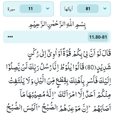
اٰياتها
سورۃ
11
81
بِسْمِ اللّٰهِ الرَّحْمٰنِ الرَّحِیْمِ
11.80-81
قَالَ لَوْ اَنَّ لِیْ بِكُمْ قُوَّةً اَوْ اٰوِیْۤ اِلٰى رُكْنٍ
شَدِیْدٍ(80) قَالُوْا یٰلُوْطُ اِنَّا رُسُلُ رَبِّكَ لَنْ یَّصِلُوْۤا
اِلَیْكَ فَاَسْرِ بِاَهْلِكَ بِقِطْعٍ مِّنَ الَّیْلِ وَ لَا یَلْتَفِتْ
مِنْكُمْ اَحَدٌ اِلَّا امْرَاَتَكَؕ-اِنَّهٗ مُصِیْبُهَا مَاۤ
اَصَابَهُمْؕ-اِنَّ مَوْعِدَهُمُ الصُّبْحُؕ-اَلَیْسَ الصُّبْحُ