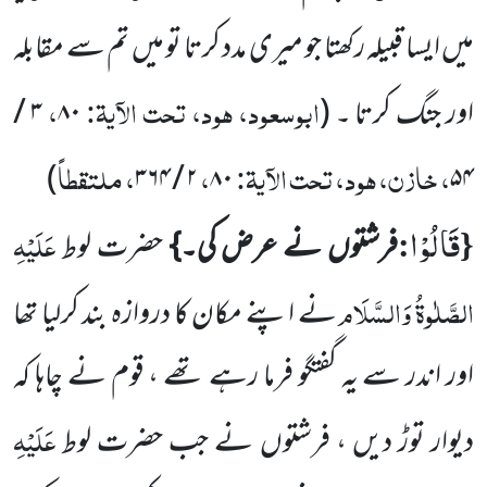
میں ایسا قبیلہ رکھتا جو میری مدد کرتا تو میں تم سے مقابلہ
ابوسعود، ہود، تحت الآیۃ:
،
اور جنگ کرتا ۔
(
۸۰
۳
/
، خازن، ہود، تحت الآیۃ:
،
، ملتقطاً
)
۳۶۴
/
۲
۸۰
۵۴
قَالُوْا
{
:
عَلَیْہِ
فرشتوں نے عرض کی۔}
حضرت لوط
الصَّلٰوۃُ وَالسَّلَام
نے اپنے مکان کا دروازہ بند کرلیا تھا
اور اندر سے یہ گفتگو
فرما رہے تھے ، قوم نے چاہا کہ
عَلَیْہِ
دیوار توڑ دیں ، فرشتوں نے جب حضرت لوط