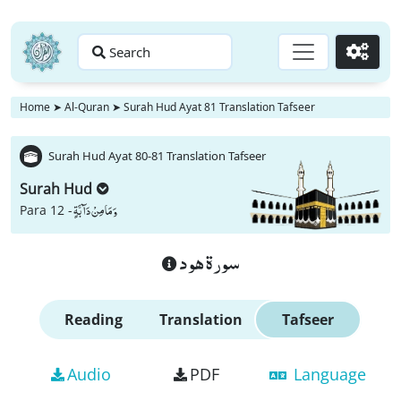
Search
Go
Home
➤
Al-Quran
➤
Surah Hud Ayat 81 Translation Tafseer
Surah Hud Ayat 80-81 Translation Tafseer
Surah Hud
وَ مَا مِنْ دَآبَّةٍ
Para 12 -
سورة هود
Reading
Translation
Tafseer
Audio
PDF
Language