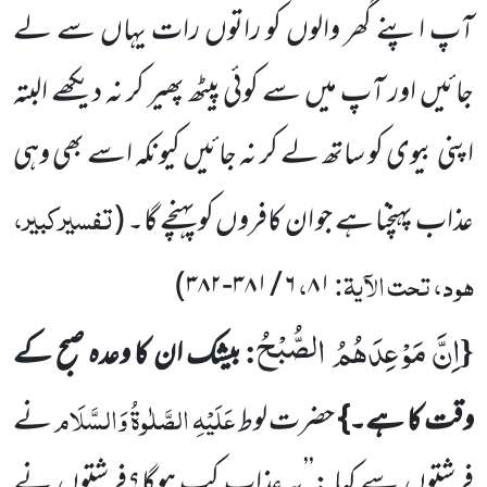
آپ اپنے گھر والوں کو راتوں رات یہاں سے لے
جائیں اور آپ میں سے کوئی
پیٹھ پھیر کر نہ دیکھے البتہ
اپنی بیوی کو ساتھ لے کر نہ جائیں کیونکہ اسے بھی وہی
تفسیرکبیر،
عذاب پہنچنا ہے جو ان کافروں کو پہنچے گا۔
(
ہود، تحت الآیۃ:
،
)
۳۸۲
-
۳۸۱
/
۶
۸۱
اِنَّ مَوْعِدَهُمُ الصُّبْحُ
:
{
بیشک ان
کا وعدہ صبح کے
عَلَیْہِ الصَّلٰوۃُ وَالسَّلَام
وقت کا ہے۔}
حضرت لوط
نے
فرشتوں
سے کہا :’’یہ عذاب کب ہوگا؟فرشتوں نے