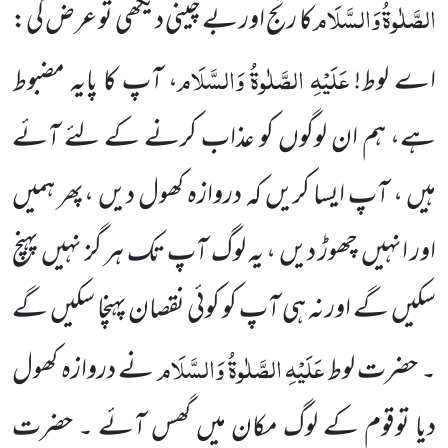
الصَّلٰوۃُ وَالسَّلَام
کا رنج اور بے چینی دیکھی تو عرض کی:
عَلَیْہِ الصَّلٰوۃُ وَالسَّلَام
اے لوط!
، آپ کا پایہ مضبوط
ہے، ہم ان لوگوں کو عذاب کرنے کے لئے آئے
ہیں ، آپ ایسا
کریں کہ دروازہ کھول دیں ،پھر ہمیں
اور انہیں چھوڑ دیں ، یہ لوگ آپ تک ہر گز نہیں پہنچ
سکیں گے اور نہ ہی آپ کو کوئی نقصان
پہنچا سکیں گے
عَلَیْہِ الصَّلٰوۃُ وَالسَّلَام
۔ حضرت لوط
نے دروازہ کھول
دیا توقوم کے لوگ مکان میں گھس آئے ۔ حضرت