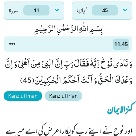
اٰياتها
سورۃ
11
45
بِسْمِ اللّٰهِ الرَّحْمٰنِ الرَّحِیْمِ
11.45
وَ نَادٰى نُوْحٌ رَّبَّهٗ فَقَالَ رَبِّ اِنَّ ابْنِیْ مِنْ اَهْلِیْ وَ اِنَّ
وَعْدَكَ الْحَقُّ وَ اَنْتَ اَحْكَمُ الْحٰكِمِیْنَ(45)
Kanz ul Iman
Kanz ul Irfan
کنزالایمان
اور نوح نے اپنے رب کو پکارا عرض کی اے میرے