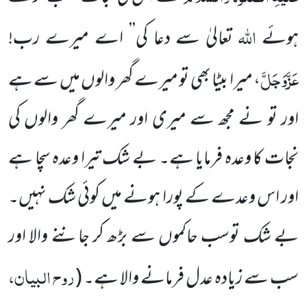
اللہ
ہوئے
تعالیٰ سے دعا کی’’ اے میرے رب!
عَزَّوَجَلَّ
، میرا بیٹا بھی تو میرے گھر والوں میں سے ہے
اور تو نے مجھ سے میری
اور میرے گھر والوں کی
نجات کا وعدہ فرمایا ہے۔ بے شک تیرا وعدہ سچا ہے
اور اس وعدے کے پورا ہونے میں کوئی شک نہیں۔
بے شک توسب حاکموں
سے بڑھ کر جاننے والا اور
روح البیان،
سب سے زیادہ عدل فرمانے والا ہے۔
(