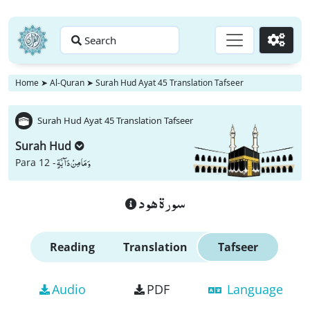
Search
Go
Home
➤
Al-Quran
➤
Surah Hud Ayat 45 Translation Tafseer
Surah Hud Ayat 45 Translation Tafseer
Surah Hud
وَ مَا مِنْ دَآبَّةٍ
Para 12 -
سورة هود
Reading
Translation
Tafseer
Audio
PDF
Language