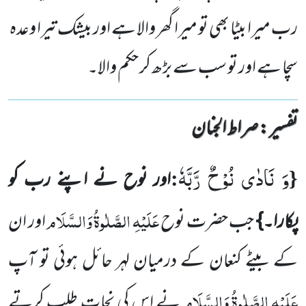
رب میرا بیٹا بھی تو میرا گھر والا ہے اور بیشک تیرا وعدہ
سچا ہے اور تو سب سے بڑھ کر حکم والا۔
تفسیر : ‎صراط الجنان
وَ نَادٰى نُوْحٌ رَّبَّهٗ
:
{
اور نوح نے اپنے رب کو
عَلَیْہِ الصَّلٰوۃُ وَالسَّلَام
پکارا۔}
جب حضرت نوح
اور ان
کے بیٹے کنعان کے درمیان لہر حائل ہوئی تو آپ
عَلَیْہِ الصَّلٰوۃُ وَالسَّلَام
نے اس کی
نجات طلب کرتے