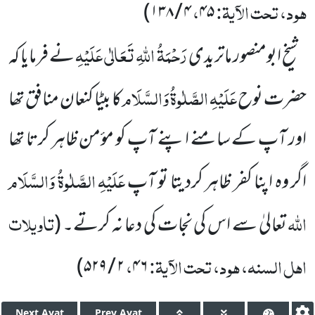
ہود، تحت الآیۃ:
،
)
۱۳۸
/
۴
۴۵
رَحْمَۃُ اللہِ تَعَالٰی عَلَیْہِ
شیخ ابومنصور ماتریدی
نے فرمایا کہ
عَلَیْہِ الصَّلٰوۃُ وَالسَّلَام
حضرت نوح
کا بیٹا کنعان منافق تھا
اور
آپ کے سامنے اپنے آپ کو مؤمن ظاہر کرتا تھا
عَلَیْہِ الصَّلٰوۃُ وَالسَّلَام
اگر وہ اپنا کفر ظاہر کردیتا تو آپ
اللہ
تاویلات
تعالیٰ سے اس کی نجات کی دعا نہ کرتے۔
(
اہل السنہ، ہود، تحت الآیۃ:
،
)
۵۲۹
/
۲
۴۶
Next
Ayat
Prev
Ayat