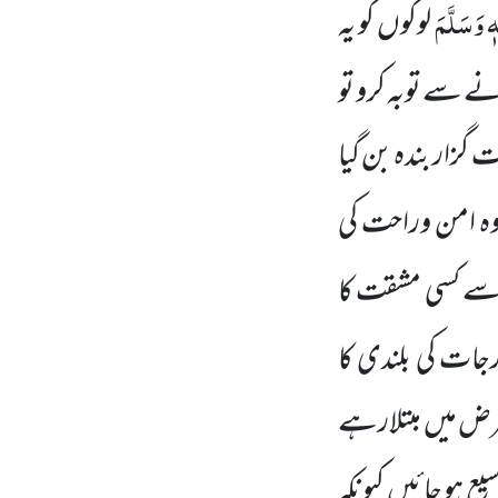
ٖ وَسَلَّمَ
لوگوں کو یہ
رنے سے توبہ کرو تو
گزار بندہ بن گیا
وہ امن وراحت کی
 اسے کسی مشقت کا
ات کی بلندی کا
 مرض میں مبتلارہے
سیع ہو جائیں کیونکہ