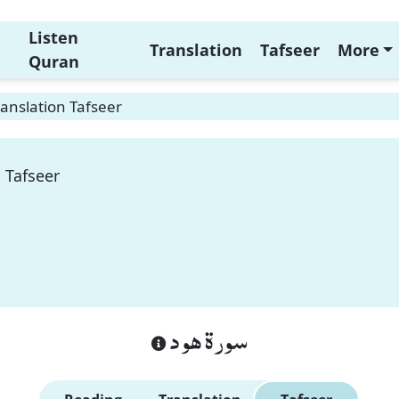
Listen
Translation
Tafseer
More
Quran
anslation Tafseer
 Tafseer
سورة هود