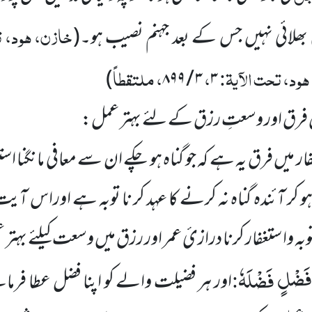
خازن، ہود، ت
بھلائی نہیں جس کے بعد جہنم نصیب ہو۔
(
ود، تحت الآیۃ:
،
، ملتقطاً
)
۳ / ۸۹۹
۳
 میں فرق اور وسعتِ رزق کے لئے بہتر عمل:
فار میں فرق یہ ہے کہ جو گناہ ہو چکے ان سے معافی مانگنا اس
و کر آئندہ گناہ نہ کرنے کا عہد کر نا توبہ ہے اوراس آی
ہ وا ستغفار کرنا درازیٔ عمر اور رزق میں وسعت کیلئے بہ
 فَضْلٍ فَضْلَهٗ
:
اور ہر فضیلت والے کو اپنا فضل عطا فرما