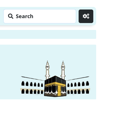
Search
Go