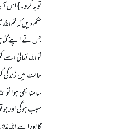
توبہ کرو۔} اس آیت
اللہ
حکم دیں کہ تم
تع
جس نے اپنے گناہوں
اللہ
تو
تعالیٰ اسے 
حالت میں زندگی گ
اللہ
سامنا بھی ہوا تو
سبب ہو گی اور جو ت
اللہ
عَزَّوَ
گا اور اسے