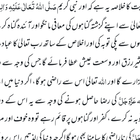
صَلَّی اللہُ تَعَالٰی عَلَیْہِ وَاٰلِہ
 کا خلاصہ یہ ہے کہ اور نبی کریم
الیٰ سے اپنے گزشتہ گناہوں کی معافی مانگو اور آئندہ گناہ ک
 سے پکی توبہ کی اور اخلاص کے ساتھ رب تعالیٰ کا عبادت 
کثیررزق اور وسعت عیش عطا فرمائے گا جس کی وجہ سے 
اللہ
زارے گا اور
تعالیٰ اس سے راضی ہو گا، اگر دنیا میں
 عَزَّوَجَلَّ
کی رضا حاصل ہونے کی وجہ سے یہ اس کے درج
وبہ نہ کرے ،کفر اور گناہوں پر قائم رہے تو وہ خوف اور
جَلَّ
کی ناراضی کا سامنا بھی ہو گا اگرچہ دنیا کی لذتیں اس پر و