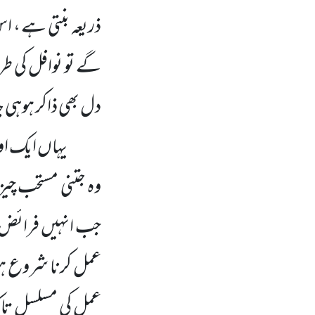
ذریعہ بنتی ہے ، ا
گے تو نوافل کی ط
دل بھی ذاکر ہوہی 
یہاں ایک او
وہ جتنی مستحب چیز
جب انہیں فرائض پر
عمل کرنا شروع ہو 
عمل کی مسلسل تاکید