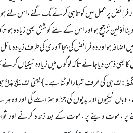
اور فرائض پر عمل میں کوتاہی کرنے لگ گئے ،اس لئے ہون
نا اَوّلین تَرجیح ہو اور اس کے لئے کوشش بھی زیادہ ہو تاک
 اضافہ ہو اور وہ فرائض کی بجا آوری کی طرف زیادہ مائ
کا بھی ذہن دیا جائے تاکہ لوگوں میں زیادہ نیکیاں کرنے کا
كُمْ
:اللہ
اللہ
عَزَّوَجَلَّ
ہی کی طرف تمہارا لوٹنا ہے۔}یعنی
ہی
، وہاں نیکیوں اور بدیوں کی جزا و سزا ملے گی اور وہ ہر شے
 پر ،موت دینے پر ،موت کے بعد زندہ کرنے اور 