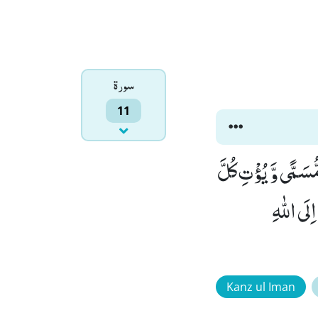
سورۃ
11
ُّسَمًّى وَّ یُؤْتِ كُلَّ
ضْلَهٗؕ-وَ اِنْ تَوَلَّوْا فَاِنِّیْۤ اَخَافُ عَلَیْكُمْ عَذَابَ یَوْمٍ كَبِیْرٍ(3) اِلَى اللّٰهِ
Kanz ul Iman