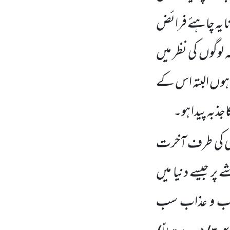
ا یہ چاہئے فرائض
ہ لوگوں کی نظر میں
ل ہوں البتہ اس کے
جذبہ پیدا ہو۔
 کی طرف آخرت
 پر جیسے دنیا میں
ثواب و عذاب سب