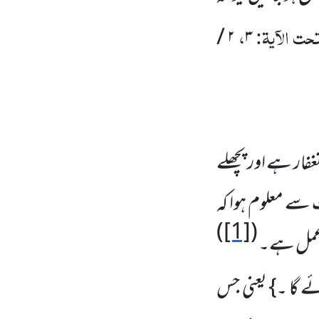
حت الآیۃ:
،
۲ /
۳
تغفار ہے اور پچھلے
ت سے معلوم ہوا کہ
(
[1]
(
تر عمل ہے۔
ئے گا ۔} یعنی جس