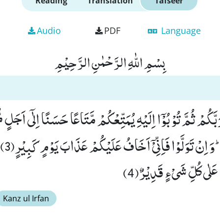
Reading
Translation
Tafseer
Audio
PDF
Language
بِسْمِ اللّٰهِ الرَّحْمٰنِ الرَّحِیْمِ
بَّكُمْ ثُمَّ تُوْبُوْۤا اِلَیْهِ یُمَتِّعْكُمْ مَّتَاعًا حَسَنًا اِلٰۤى اَجَلٍ م
ذِیْ فَضْلٍ فَ
لٰى كُلِّ شَیْءٍ قَدِیْرٌ(4)
Kanz ul Irfan