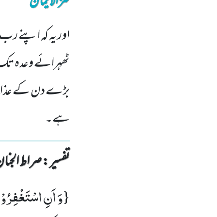
کنزالایمان
اور یہ کہ اپنے رب 
ٹھہرائے وعدہ تک او
بڑے دن کے عذاب کا
ہے۔
تفسیر : ‎صراط الجنان
وَ اَنِ اسْتَغْفِرُوْا ر
{