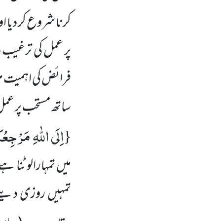
کرنا شروع کر دیا 
پر عمل کی ترغیب دی
فرائض کی اہمیت میں
ساتھ مستحب پر عمل 
اِلَى اللّٰهِ مَرْجِعُ
{
میں تمہارالوٹنا ہے
تمہیں روزی دینے