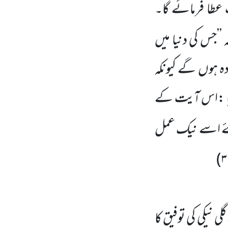
 عطا فرمائے گا۔
’’جس کی دنیا میں
دہ ہوں گے کیونکہ
یا :اس آیت کے
ئے اسے نیک عمل
)
نیکی کی توفیق کا