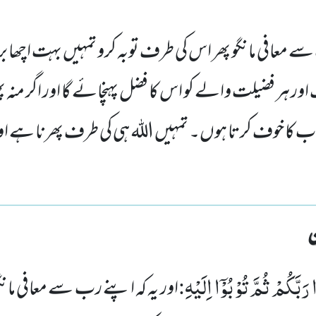
سے معافی مانگو پھر اس کی طرف توبہ کرو تمہیں بہت اچھا ب
ر ہر فضیلت والے کو اس کا فضل پہنچائے گا اور اگر منہ پھیر
 خوف کرتا ہوں۔ تمہیں اللہ ہی کی طرف پھرنا ہے اور و
َبَّكُمْ ثُمَّ تُوْبُوْۤا اِلَیْهِ
:
اور یہ کہ اپنے رب سے معافی مان