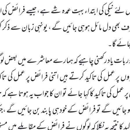
س لئے نیکی کی ابتداء بہت عمدہ شے ہے،جیسے فرائض کی ا
رف بھی دل مائل ہوہی جائیں گے ، یونہی زبان سے ذکر 
جائے گا۔
ر بات یاد رکھنی چاہیے کہ ہمارے معاشرے میں بعض لوگ 
وں پر عمل کی تاکید کرتے ہیں ا تنی فرائض پر عمل کی تاک
 عمل کی تاکید کا کہا جائے تو ان کا جواب یہ ہوتا ہے کہ
جائیں گے تو فرائض کے خود ہی پابند بن جائیں گے ،جبک
 کا نتیجہ یہ نکلا کہ لوگوں نے فرائض کے مقابلے میں مس