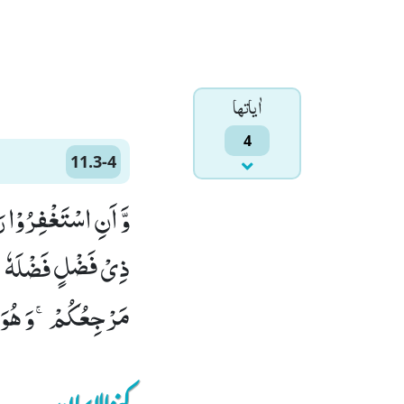
اٰياتها
4
11.3-4
وَّ اَنِ اسْتَغْفِرُوْا رَ
مَرْجِعُكُمْۚ-وَ هُوَ عَ