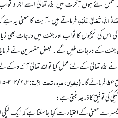
اللہ
ک عمل کئے ہوں آخرت میں
تعالیٰ اسے اجر و ثواب
ْمَۃُ اللہِ تَعَالٰی عَلَیْہِ
فرماتے ہیں ،آیت کا معنی یہ ہے کہ 
گی اس کی نیکیوں کا ثواب اور جنت میں درجات بھی زیا
 جنت کے درجات ملیں گے۔ بعض مفسرین نے فرما
اللہ
اللہ
س نے
تعالیٰ کے لئے عمل کیا تو
تعالیٰ آئندہ کے ل
بغوی، ہود، تحت الآیۃ:
،
ق عطا فرمائے گا۔
(
۳
۲ / ۳۱۴-۳۱۵
ی کی توفیق کا ذریعہ بنتی ہے:
ے معنی کے اعتبار سے کہا جاسکتا ہے کہ ایک نیکی اگلی 