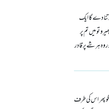
رتنا دے گا ایک
و تو میں تم پر
ہ ہر شے پر قادر
گو پھر اس کی طرف