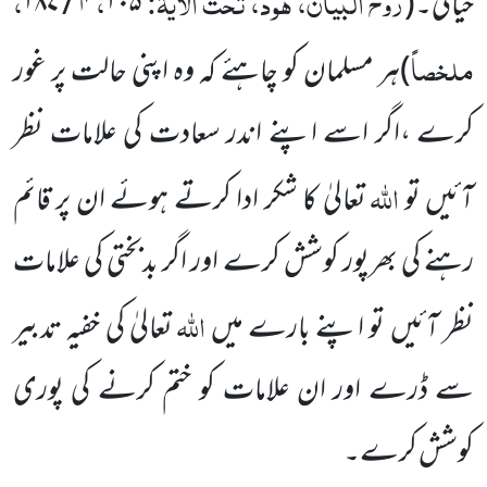
روح البیان، ہود، تحت الآیۃ:
،
،
حیائی۔
(
۱۰۵
۴ / ۱۸۷
ملخصاً
)
ہر مسلمان کو چاہئے کہ وہ اپنی حالت پر غور
کرے ،اگر اسے اپنے اندر سعادت کی علامات نظر
اللہ
آئیں تو
تعالیٰ کا شکر ادا کرتے ہوئے ان پر قائم
رہنے کی بھرپور کوشش کرے اور اگر بدبختی کی علامات
اللہ
نظر آئیں تو اپنے بارے میں
تعالیٰ کی خفیہ تدبیر
سے ڈرے اور ان علامات کو ختم کرنے کی پوری
کوشش کرے۔