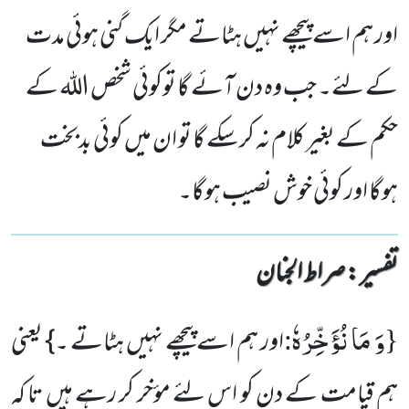
اور ہم اسے پیچھے نہیں ہٹاتے مگر ایک گنی ہوئی مدت
کے لئے۔ جب وہ دن آئے گا توکوئی شخص اللہ کے
حکم کے بغیر کلام نہ کرسکے گا تو ان میں کوئی بدبخت
ہوگا اور کوئی خوش نصیب ہوگا۔
تفسیر : ‎صراط الجنان
وَ مَا نُؤَخِّرُهٗ
:
{
اور ہم اسے پیچھے نہیں ہٹاتے ۔} یعنی
ہم قیامت کے دن کو اس لئے مؤخر کر رہے ہیں تا کہ