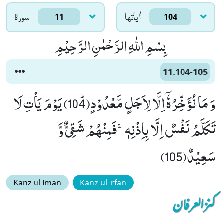
اٰياتها
سورۃ
11
104
بِسْمِ اللّٰهِ الرَّحْمٰنِ الرَّحِیْمِ
11.104-105
وَ مَا نُؤَخِّرُهٗۤ اِلَّا لِاَجَلٍ مَّعْدُوْدٍﭤ(104) یَوْمَ یَاْتِ لَا
تَكَلَّمُ نَفْسٌ اِلَّا بِاِذْنِهٖۚ-فَمِنْهُمْ شَقِیٌّ وَّ
سَعِیْدٌ(105)
Kanz ul Iman
Kanz ul Irfan
کنزالعرفان