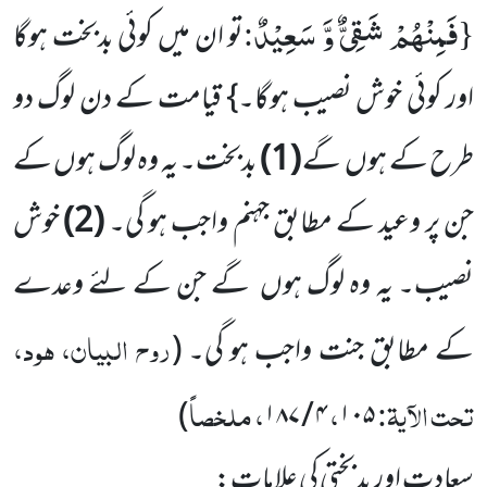
فَمِنْهُمْ شَقِیٌّ وَّ سَعِیْدٌ
:
{
تو ان میں کوئی بدبخت ہوگا
اور کوئی خوش نصیب ہوگا۔} قیامت کے دن لوگ دو
طرح کے ہوں
گے
(1)
بدبخت۔ یہ وہ لوگ ہوں کے
جن پر وعید کے مطابق جہنم واجب ہو گی۔
(2)
خوش
نصیب۔ یہ وہ لوگ ہوں
گے جن کے لئے وعدے
روح البیان، ہود،
کے مطابق جنت واجب ہو گی۔
(
تحت الآیۃ:
،
، ملخصاً
)
۴ / ۱۸۷
۱۰۵
سعادت اور بدبختی کی علامات: