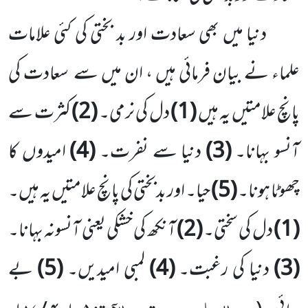
دنیا میں بھی سعادت اور بد بختی کی کئی علامات
علماء نے بیان فرمائی ہیں ، ان میں سے سعادت کی
پانچ علامتیں یہ ہیں
(1)
دل کی نرمی۔
(2)
کثرت سے
آنسو بہانا۔
(3)
دنیا سے نفرت۔
(4)
امیدوں کا
چھوٹا ہونا۔
(5)
حیا۔ اور بدبختی کی پانچ علامتیں یہ ہیں۔
(1)
دل کی سختی۔
(2)
آنکھ کی خشکی یعنی آنسونہ بہانا۔
(3)
دنیا کی رغبت۔
(4)
لمبی امیدیں۔
(5)
بے