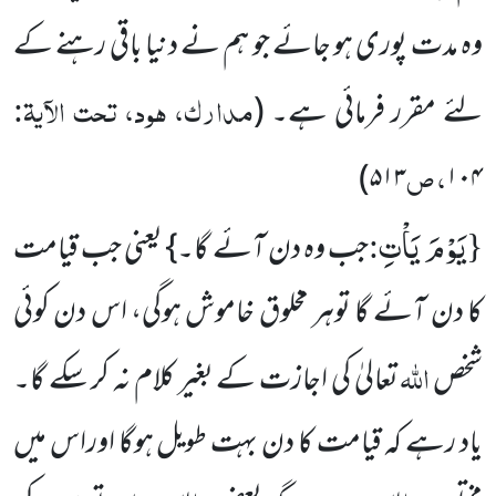
وہ مدت پوری ہو جائے جو ہم نے دنیا باقی رہنے کے
مدارک، ہود، تحت الآیۃ:
لئے مقرر فرمائی ہے۔
(
، ص
)
۵۱۳
۱۰۴
یَوْمَ یَاْتِ
:
{
جب وہ دن آئے گا۔} یعنی جب قیامت
کا دن آئے گا توہر مخلوق خاموش ہوگی، اس دن کوئی
اللہ
شخص
تعالیٰ کی اجازت کے بغیر کلام نہ کر سکے گا۔
یاد رہے کہ قیامت کا دن بہت طویل ہوگا اوراس میں