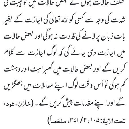
مختلف حالات ہوں گے بعض حالات میں تو ہیبت کی
اللہ
شدت کی وجہ سے کسی کو
تعالیٰ کی اجازت کے بغیر
بات زبان پر لانے کی قدرت نہ ہوگی اور بعض حالات
میں اجازت دی جائے گی کہ لوگ اجازت سے کلام
کریں گے اور بعض حالات میں گھبراہٹ ا ور دہشت
کم ہوگی تو اُس و قت لوگ اپنے معاملات میں جھگڑیں
خازن، ہود،
گے اور اپنے مقدمات پیش کریں گے۔ (
تحت الآیۃ:
،
، ملخصاً
)
۲ / ۳۷۱
۱۰۵