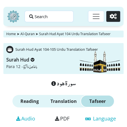
Search
Go
Home
➤
Al-Quran
➤
Surah Hud Ayat 104 Urdu Translation Tafseer
Surah Hud Ayat 104-105 Urdu Translation Tafseer
Surah Hud
وَ مَا مِنْ دَآبَّةٍ
Para 12 -
سورة هود
Reading
Translation
Tafseer
Audio
PDF
Language