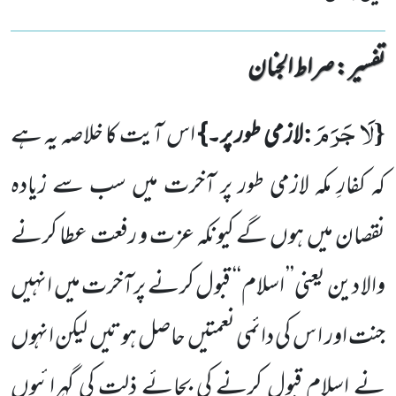
تفسیر : ‎صراط الجنان
لَا جَرَمَ
:
{
لازمی طور پر۔}
اس آیت کا خلاصہ یہ ہے
کہ کفارِ مکہ لازمی طور پر آخرت میں سب سے زیادہ
نقصان میں ہوں
گے کیونکہ عزت و رفعت عطا کرنے
والا دین یعنی’’ اسلام‘‘ قبول کرنے پرآخرت میں انہیں
جنت اور ا س کی دائمی نعمتیں حاصل
ہوتیں لیکن انہوں
نے اسلام قبول کرنے کی بجائے ذلت کی گہرائیوں