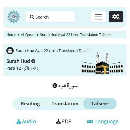
Search
Go
Home
➤
Al-Quran
➤
Surah Hud Ayat 22 Urdu Translation Tafseer
Surah Hud Ayat 22 Urdu Translation Tafseer
Surah Hud
وَ مَا مِنْ دَآبَّةٍ
Para 12 -
سورة هود
Reading
Translation
Tafseer
Audio
PDF
Language