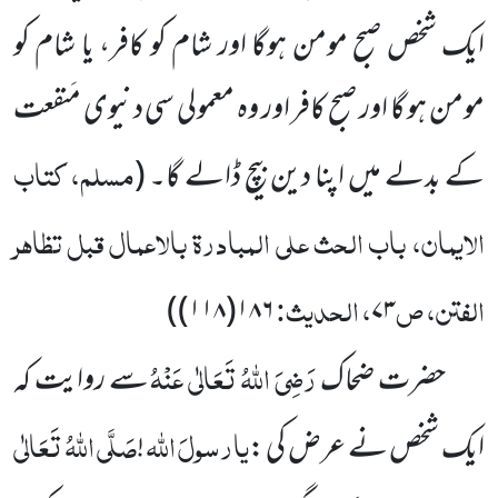
ایک شخص صبح مومن ہوگا اور شام کو کافر، یا شام کو
مومن ہو گا اور صبح کافر اور وہ معمولی سی دنیوی مَنفعت
مسلم، کتاب
کے بدلے میں اپنا دین بیچ ڈالے گا۔
(
الایمان، باب الحث علی المبادرۃ بالاعمال قبل تظاہر
الفتن، ص
، الحدیث:
)
۱۸۶(۱۱۸)
۷۳
رَضِیَ اللہُ تَعَالٰی عَنْہُ
حضرت ضحاک
سے روایت کہ
یارسولَ
اللہ
صَلَّی اللہُ تَعَالٰی
ایک شخص نے عرض کی :
!