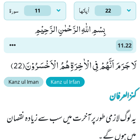
اٰياتها
سورۃ
11
22
بِسْمِ اللّٰهِ الرَّحْمٰنِ الرَّحِیْمِ
11.22
لَا جَرَمَ اَنَّهُمْ فِی الْاٰخِرَةِ هُمُ الْاَخْسَرُوْنَ(22)
Kanz ul Iman
Kanz ul Irfan
کنزالعرفان
یہ لوگ لازمی طور پر آخرت میں سب سے زیادہ نقصان
میں ہوں گے۔