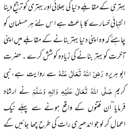
بہتری کے مقابلے دنیا کی بھلائی اور بہتری کو ترجیح دینا
انتہائی خسارے کا باعث ہے ا س لئے ہر مسلمان کو
چاہئے کہ وہ اپنی دنیا بہتر بنانے کے مقابلے میں اپنی
آخرت کو بہتر بنانے کی زیادہ کوشش
کرے ۔ حضرت
رَضِیَ اللہُ تَعَالٰی عَنْہُ
ابو ہریرہ
سے روایت ہے،
نبی
صَلَّی اللہُ تَعَالٰی عَلَیْہِ وَاٰلِہٖ وَسَلَّمَ
کریم
نے
ارشاد
فرمایا’’ان فتنوں کے واقع ہونے سے پہلے نیک
اعمال کر لو جو اندھیری رات کی طرح چھا جائیں گے