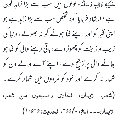
عَلَیْہِ وَاٰلِہٖ وَسَلَّمَ
،
لوگوں میں سب سے بڑا زاہد کون
ہے؟ ارشاد فرمایا ’’وہ شخص سب سے بڑا زاہد ہے جو
اپنی قبر کو اور اپنے فنا ہونے کو نہ بھولے، دنیا کی
زیب و زینت کو چھوڑ دے،باقی رہنے والی کو فنا ہو
جانے والی پر ترجیح دے، اپنے آنے والے دن کو
شمار نہ کرے اور خود کو مُردوں میں شمار کرے۔
شعب الایمان، الحادی والسبعون من شعب
(
الایمان۔۔۔ الخ،
، الحدیث:
)
۱۰۵۶۵
۳۵۵
/
۷