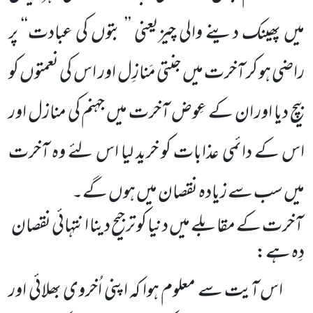
میں پھینک دینے والی چیزیعنی ’’ بتوں کی عبادت‘‘
پر
راضی ہو کر آخرت میں جنتی مَنازِل اور اس کی نعمتوں کو
بیچ دیا اور ان کے عِوض آخرت میں جہنم کی منازل اور
اس کے دائمی
عذابات کو خرید لیا اس لئے وہ آخرت
میں سب سے زیادہ نقصان میں ہوں گے۔
آخرت کے مقابلے میں دنیا کو ترجیح دینا انتہائی نقصان
دِہ ہے:
اس آیت سے معلوم ہوا کہ اپنی اُخروی بھلائی اور